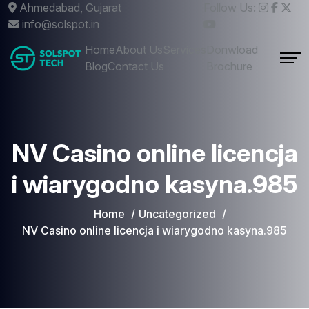
Ahmedabad, Gujarat
Follow Us:
info@solspot.in
Home
About Us
Services
Donwload
Blog
Contact Us
Brochure
NV Casino online licencja
i wiarygodno kasyna.985
Home
Uncategorized
NV Casino online licencja i wiarygodno kasyna.985