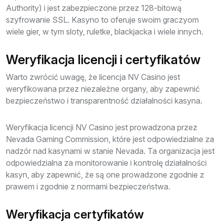
Authority) i jest zabezpieczone przez 128-bitową
szyfrowanie SSL. Kasyno to oferuje swoim graczyom
wiele gier, w tym sloty, ruletke, blackjacka i wiele innych.
Weryfikacja licencji i certyfikatów
Warto zwrócić uwagę, że licencja NV Casino jest
weryfikowana przez niezależne organy, aby zapewnić
bezpieczeństwo i transparentność działalności kasyna.
Weryfikacja licencji NV Casino jest prowadzona przez
Nevada Gaming Commission, które jest odpowiedzialne za
nadzór nad kasynami w stanie Nevada. Ta organizacja jest
odpowiedzialna za monitorowanie i kontrolę działalności
kasyn, aby zapewnić, że są one prowadzone zgodnie z
prawem i zgodnie z normami bezpieczeństwa.
Weryfikacja certyfikatów