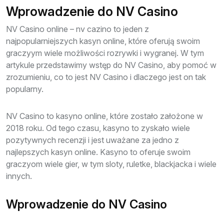
Wprowadzenie do NV Casino
NV Casino online –
nv cazino
to jeden z
najpopularniejszych kasyn online, które oferują swoim
graczyym wiele możliwości rozrywki i wygranej. W tym
artykule przedstawimy wstęp do NV Casino, aby pomoć w
zrozumieniu, co to jest NV Casino i dlaczego jest on tak
popularny.
NV Casino to kasyno online, które zostało założone w
2018 roku. Od tego czasu, kasyno to zyskało wiele
pozytywnych recenzji i jest uważane za jedno z
najlepszych kasyn online. Kasyno to oferuje swoim
graczyom wiele gier, w tym sloty, ruletke, blackjacka i wiele
innych.
Wprowadzenie do NV Casino