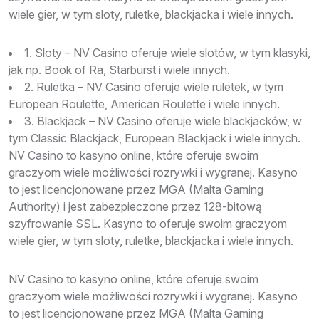
wiele gier, w tym sloty, ruletke, blackjacka i wiele innych.
1. Sloty – NV Casino oferuje wiele slotów, w tym klasyki,
jak np. Book of Ra, Starburst i wiele innych.
2. Ruletka – NV Casino oferuje wiele ruletek, w tym
European Roulette, American Roulette i wiele innych.
3. Blackjack – NV Casino oferuje wiele blackjacków, w
tym Classic Blackjack, European Blackjack i wiele innych.
NV Casino to kasyno online, które oferuje swoim
graczyom wiele możliwości rozrywki i wygranej. Kasyno
to jest licencjonowane przez MGA (Malta Gaming
Authority) i jest zabezpieczone przez 128-bitową
szyfrowanie SSL. Kasyno to oferuje swoim graczyom
wiele gier, w tym sloty, ruletke, blackjacka i wiele innych.
NV Casino to kasyno online, które oferuje swoim
graczyom wiele możliwości rozrywki i wygranej. Kasyno
to jest licencjonowane przez MGA (Malta Gaming