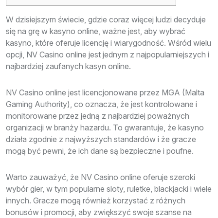
W dzisiejszym świecie, gdzie coraz więcej ludzi decyduje
się na grę w kasyno online, ważne jest, aby wybrać
kasyno, które oferuje licencję i wiarygodność. Wśród wielu
opcji, NV Casino online jest jednym z najpopularniejszych i
najbardziej zaufanych kasyn online.
NV Casino online jest licencjonowane przez MGA (Malta
Gaming Authority), co oznacza, że jest kontrolowane i
monitorowane przez jedną z najbardziej poważnych
organizacji w branży hazardu. To gwarantuje, że kasyno
działa zgodnie z najwyższych standardów i że gracze
mogą być pewni, że ich dane są bezpieczne i poufne.
Warto zauważyć, że NV Casino online oferuje szeroki
wybór gier, w tym popularne sloty, ruletke, blackjacki i wiele
innych. Gracze mogą również korzystać z różnych
bonusów i promocji, aby zwiększyć swoje szanse na