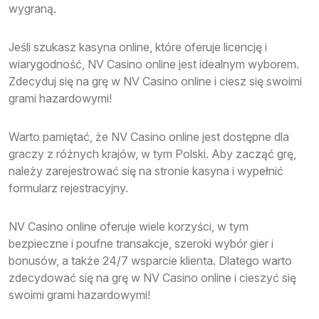
wygraną.
Jeśli szukasz kasyna online, które oferuje licencję i
wiarygodność, NV Casino online jest idealnym wyborem.
Zdecyduj się na grę w NV Casino online i ciesz się swoimi
grami hazardowymi!
Warto pamiętać, że NV Casino online jest dostępne dla
graczy z różnych krajów, w tym Polski. Aby zacząć grę,
należy zarejestrować się na stronie kasyna i wypełnić
formularz rejestracyjny.
NV Casino online oferuje wiele korzyści, w tym
bezpieczne i poufne transakcje, szeroki wybór gier i
bonusów, a także 24/7 wsparcie klienta. Dlatego warto
zdecydować się na grę w NV Casino online i cieszyć się
swoimi grami hazardowymi!