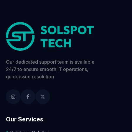
Our dedicated support team is available
24/7 to ensure smooth IT operations,
quick issue resolution
Our Services