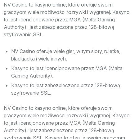
NV Casino to kasyno online, które oferuje swoim
graczyom wiele możliwości rozrywki i wygranej. Kasyno
to jest licencjonowane przez MGA (Malta Gaming
Authority) i jest zabezpieczone przez 128-bitową
szyfrowanie SSL.
NV Casino oferuje wiele gier, w tym sloty, ruletke,
blackjacka i wiele innych.
Kasyno to jest licencjonowane przez MGA (Malta
Gaming Authority).
Kasyno to jest zabezpieczone przez 128-bitową
szyfrowanie SSL.
NV Casino to kasyno online, które oferuje swoim
graczyom wiele możliwości rozrywki i wygranej. Kasyno
to jest licencjonowane przez MGA (Malta Gaming
Authority) i jest zabezpieczone przez 128-bitową
szyfrowanie SSL. Kasyno to oferuje swoim graczyom