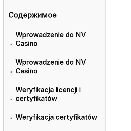
Содержимое
Wprowadzenie do NV
Casino
Wprowadzenie do NV
Casino
Weryfikacja licencji i
certyfikatów
Weryfikacja certyfikatów