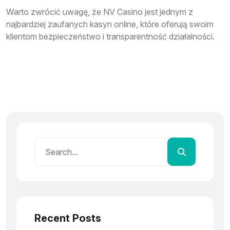
Warto zwrócić uwagę, że NV Casino jest jednym z
najbardziej zaufanych kasyn online, które oferują swoim
klientom bezpieczeństwo i transparentność działalności.
Recent Posts