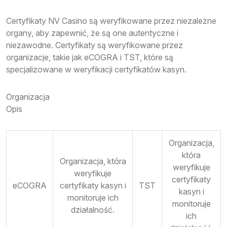
Certyfikaty NV Casino są weryfikowane przez niezależne
organy, aby zapewnić, że są one autentyczne i
niezawodne. Certyfikaty są weryfikowane przez
organizacje, takie jak eCOGRA i TST, które są
specjalizowane w weryfikacji certyfikatów kasyn.
Organizacja
Opis
Organizacja,
która
Organizacja, która
weryfikuje
weryfikuje
certyfikaty
eCOGRA
certyfikaty kasyn i
TST
kasyn i
monitoruje ich
monitoruje
działalność.
ich