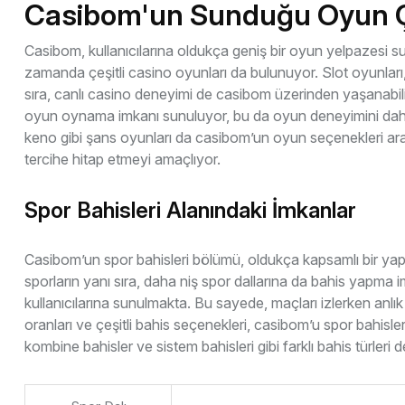
Casibom'un Sunduğu Oyun Çeş
Casibom, kullanıcılarına oldukça geniş bir oyun yelpazesi s
zamanda çeşitli casino oyunları da bulunuyor. Slot oyunları, 
sıra, canlı casino deneyimi de casibom üzerinden yaşanabil
oyun oynama imkanı sunuluyor, bu da oyun deneyimini daha 
keno gibi şans oyunları da casibom’un oyun seçenekleri ara
tercihe hitap etmeyi amaçlıyor.
Spor Bahisleri Alanındaki İmkanlar
Casibom’un spor bahisleri bölümü, oldukça kapsamlı bir yapı
sporların yanı sıra, daha niş spor dallarına da bahis yapma
kullanıcılarına sunulmakta. Bu sayede, maçları izlerken anlık
oranları ve çeşitli bahis seçenekleri, casibom’u spor bahisleri
kombine bahisler ve sistem bahisleri gibi farklı bahis türler