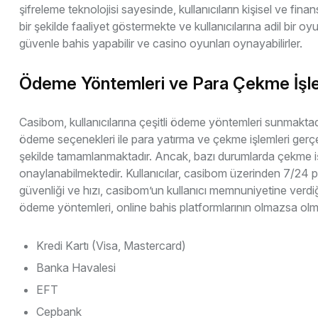
şifreleme teknolojisi sayesinde, kullanıcıların kişisel ve fin
bir şekilde faaliyet göstermekte ve kullanıcılarına adil bir 
güvenle bahis yapabilir ve casino oyunları oynayabilirler.
Ödeme Yöntemleri ve Para Çekme İşle
Casibom, kullanıcılarına çeşitli ödeme yöntemleri sunmaktadır
ödeme seçenekleri ile para yatırma ve çekme işlemleri gerçekle
şekilde tamamlanmaktadır. Ancak, bazı durumlarda çekme işl
onaylanabilmektedir. Kullanıcılar, casibom üzerinden 7/24 p
güvenliği ve hızı, casibom’un kullanıcı memnuniyetine verdi
ödeme yöntemleri, online bahis platformlarının olmazsa olmaz
Kredi Kartı (Visa, Mastercard)
Banka Havalesi
EFT
Cepbank