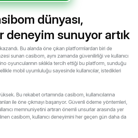
casibom dünyası,
ir deneyim sunuyor artık
 kazandı. Bu alanda öne çıkan platformlardan biri de
lpazesi sunan casibom, aynı zamanda güvenilirliği ve kullanıcı
no oyuncularının sıklıkla tercih ettiği bu platform, sunduğu
ellikle mobil uyumluluğu sayesinde kullanıcılar, istedikleri
üksek. Bu rekabet ortamında casibom, kullanıcılarına
nları ile öne çıkmayı başarıyor. Güvenli ödeme yöntemleri,
ullanıcı memnuniyetini artıran önemli unsurlar arasında yer
edinen casibom, kullanıcı deneyimini her geçen gün daha da