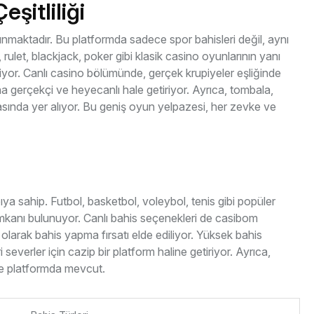
itliliği
unmaktadır. Bu platformda sadece spor bahisleri değil, aynı
rulet, blackjack, poker gibi klasik casino oyunlarının yanı
iyor. Canlı casino bölümünde, gerçek krupiyeler eşliğinde
gerçekçi ve heyecanlı hale getiriyor. Ayrıca, tombala,
sında yer alıyor. Bu geniş oyun yelpazesi, her zevke ve
ya sahip. Futbol, basketbol, voleybol, tenis gibi popüler
 imkanı bulunuyor. Canlı bahis seçenekleri de casibom
 olarak bahis yapma fırsatı elde ediliyor. Yüksek bahis
 severler için cazip bir platform haline getiriyor. Ayrıca,
i de platformda mevcut.