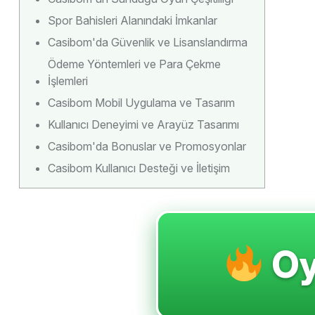
Spor Bahisleri Alanındaki İmkanlar
Casibom'da Güvenlik ve Lisanslandırma
Ödeme Yöntemleri ve Para Çekme
İşlemleri
Casibom Mobil Uygulama ve Tasarım
Kullanıcı Deneyimi ve Arayüz Tasarımı
Casibom'da Bonuslar ve Promosyonlar
Casibom Kullanıcı Desteği ve İletişim
O