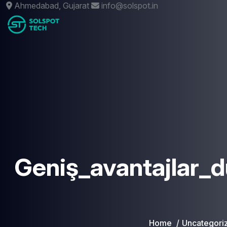
Ahmedabad, Gujarat
info@solspot.in
Geniş_avantajlar_
Home
Uncategori