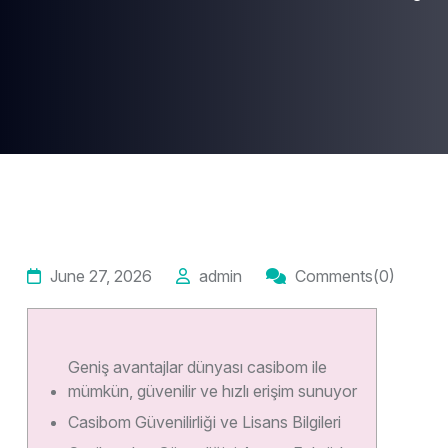
June 27, 2026
admin
Comments(0)
Geniş avantajlar dünyası casibom ile
mümkün, güvenilir ve hızlı erişim sunuyor
Casibom Güvenilirliği ve Lisans Bilgileri