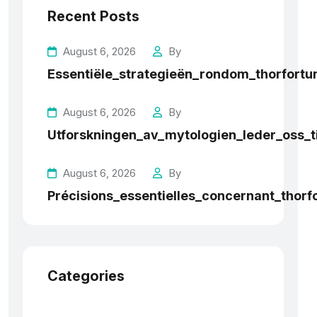
Recent Posts
August 6, 2026
By
Essentiële_strategieën_rondom_thorfortun
August 6, 2026
By
Utforskningen_av_mytologien_leder_oss_t
August 6, 2026
By
Précisions_essentielles_concernant_thorf
Categories