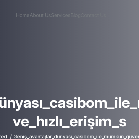
Home
About Us
Services
Blog
Contact Us
dünyası_casibom_ile
ve_hızlı_erişim_s
zed
Geniş_avantajlar_dünyası_casibom_ile_mümkün_güvenil