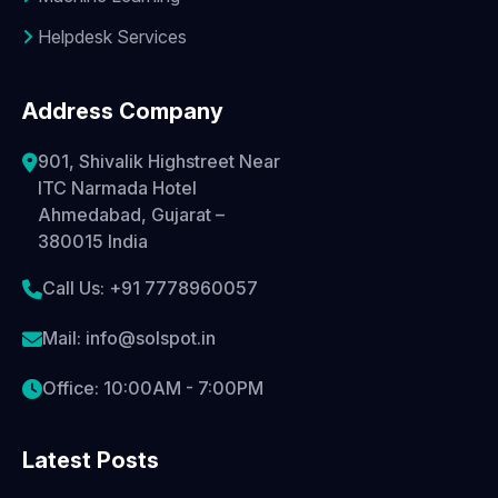
Helpdesk Services
Address Company
901, Shivalik Highstreet Near
ITC Narmada Hotel
Ahmedabad, Gujarat –
380015 India
Call Us: +91 7778960057
Mail: info@solspot.in
Office: 10:00AM - 7:00PM
Latest Posts