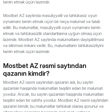
təmin etmək üçün lazımdır.
Mostbet AZ saytında məsuliyyətli və təhlükəsiz oyun
oynamanı təmin etmək üçün bir neçə məlumat və tələb
edilir. Bu məlumatlar, məsuliyyətli oyun oynamanı təmin
etmək və təhlükəsizlik standartlarına uyğun olmaq üçün
lazımdır. Mostbet AZ saytında məlumatların dəyişdirilməsi
və silinməsi imkanı verilir. Bu, məlumatların təhlükəsizliyini
təmin etmək üçün lazımdır.
Mostbet AZ rəsmi saytından
qazanın kimdir?
Mostbet AZ rəsmi saytından qazanın adı, bu saytın
qazanları haqqında məlumatları təqdim edən bir məlumat
yoxdur. Ancak, bu saytın qazanları haqqında məlumatları
təqdim edən bir səhifə yoxdur. Mostbet AZ rəsmi saytından
qazanın kimdir, bu məlumatlar təhlükəli olaraq qorunur və