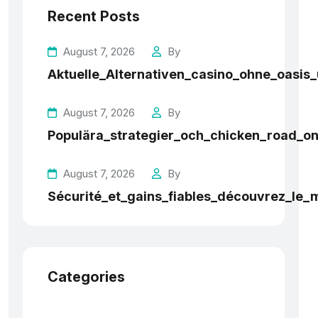
Recent Posts
August 7, 2026
By
Aktuelle_Alternativen_casino_ohne_oasi
August 7, 2026
By
Populära_strategier_och_chicken_road_onl
August 7, 2026
By
Sécurité_et_gains_fiables_découvrez_le_m
Categories