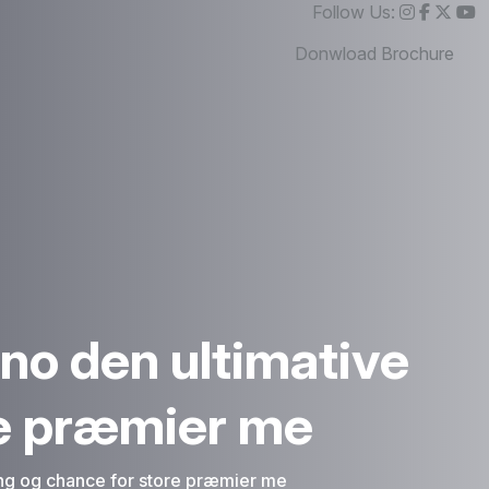
Follow Us:
Donwload Brochure
ino den ultimative
re præmier me
ing og chance for store præmier me