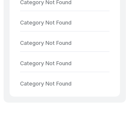
Category Not Found
Category Not Found
Category Not Found
Category Not Found
Category Not Found