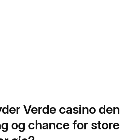
byder Verde casino den
g og chance for store