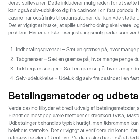
deres spillevaner. Dette inkluderer muligheden for at sætt
kan også selv-udelukke dig fra casinoet i en fast periode, hvi
casino har også links til organisationer, der kan yde støtte 
Det er vigtigt at huske, at spille underholdning skal være, og 
problem. Her er en liste over justeringsmuligheder som verd
Indbetalingsgrænser – Sæt en grænse på, hvor mange pen
Tabgrænser – Sæt en grænse på, hvor mange penge du 
Tidsbegrænsninger – Sæt en grænse på, hvor længe du 
Selv-udelukkelse – Udeluk dig selv fra casinoet i en fast
Betalingsmetoder og udbeta
Verde casino tilbyder et bredt udvalg af betalingsmetoder, 
Blandt de mest populære metoder er kreditkort (Visa, Masterc
Udbetalinger behandles typisk hurtigt, men tidsrammen kan
beløbets størrelse. Det er vigtigt at verificere din konto, fø
retmæssige ejer af kontoen. Verde casino har også et dedi