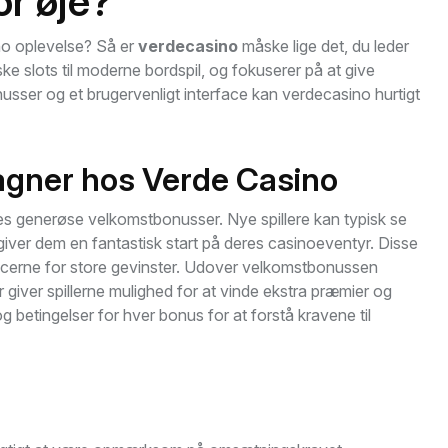
r øje?
ino oplevelse? Så er
verdecasino
måske lige det, du leder
siske slots til moderne bordspil, og fokuserer på at give
nusser og et brugervenligt interface kan verdecasino hurtigt
gner hos Verde Casino
res generøse velkomstbonusser. Nye spillere kan typisk se
giver dem en fantastisk start på deres casinoeventyr. Disse
hancerne for store gevinster. Udover velkomstbonussen
giver spillerne mulighed for at vinde ekstra præmier og
 og betingelser for hver bonus for at forstå kravene til