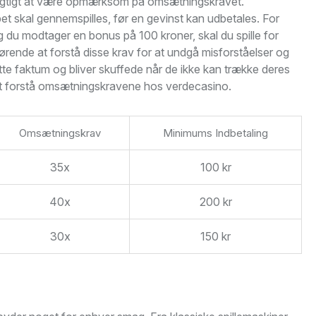
 vigtigt at være opmærksom på omsætningskravet.
skal gennemspilles, før en gevinst kan udbetales. For
du modtager en bonus på 100 kroner, skal du spille for
ørende at forstå disse krav for at undgå misforståelser og
ette faktum og bliver skuffede når de ikke kan trække deres
t at forstå omsætningskravene hos verdecasino.
Omsætningskrav
Minimums Indbetaling
35x
100 kr
40x
200 kr
30x
150 kr