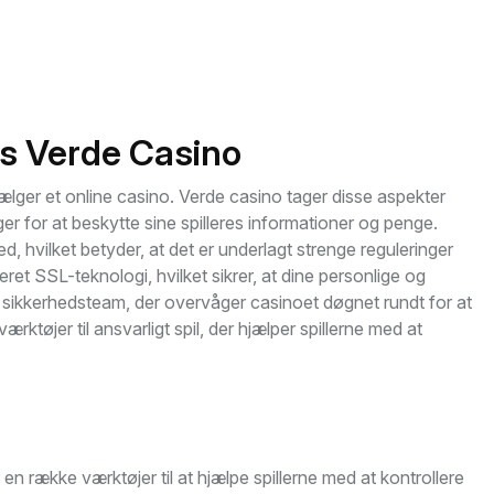
os Verde Casino
ælger et online casino. Verde casino tager disse aspekter
r for at beskytte sine spilleres informationer og penge.
d, hvilket betyder, at det er underlagt strenge reguleringer
eret SSL-teknologi, hvilket sikrer, at dine personlige og
et sikkerhedsteam, der overvåger casinoet døgnet rundt for at
rktøjer til ansvarligt spil, der hjælper spillerne med at
en række værktøjer til at hjælpe spillerne med at kontrollere