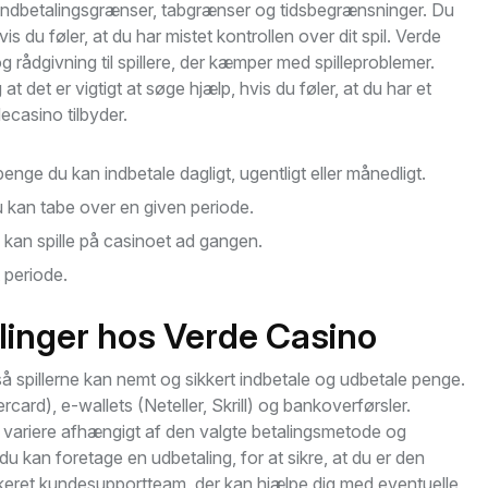
e indbetalingsgrænser, tabgrænser og tidsbegrænsninger. Du
s du føler, at du har mistet kontrollen over dit spil. Verde
og rådgivning til spillere, der kæmper med spilleproblemer.
at det er vigtigt at søge hjælp, hvis du føler, at du har et
ecasino tilbyder.
ge du kan indbetale dagligt, ugentligt eller månedligt.
kan tabe over en given periode.
kan spille på casinoet ad gangen.
 periode.
linger hos Verde Casino
så spillerne kan nemt og sikkert indbetale og udbetale penge.
ard), e-wallets (Neteller, Skrill) og bankoverførsler.
 variere afhængigt af den valgte betalingsmetode og
r du kan foretage en udbetaling, for at sikre, at du er den
keret kundesupportteam, der kan hjælpe dig med eventuelle