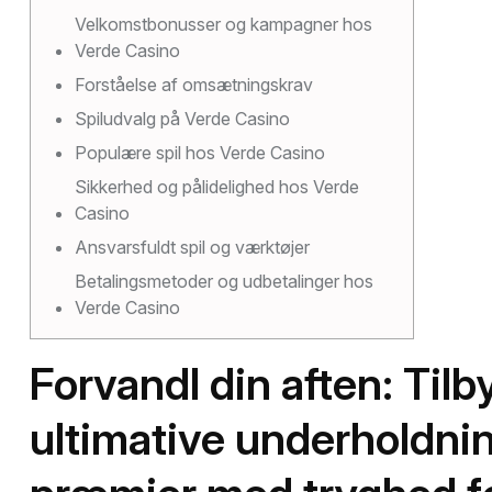
Velkomstbonusser og kampagner hos
Verde Casino
Forståelse af omsætningskrav
Spiludvalg på Verde Casino
Populære spil hos Verde Casino
Sikkerhed og pålidelighed hos Verde
Casino
Ansvarsfuldt spil og værktøjer
Betalingsmetoder og udbetalinger hos
Verde Casino
Forvandl din aften: Til
ultimative underholdnin