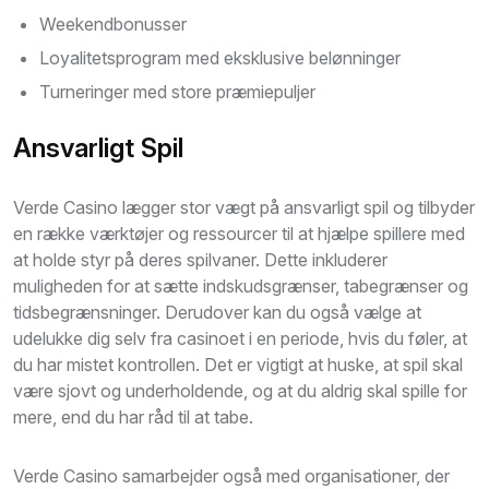
Weekendbonusser
Loyalitetsprogram med eksklusive belønninger
Turneringer med store præmiepuljer
Ansvarligt Spil
Verde Casino lægger stor vægt på ansvarligt spil og tilbyder
en række værktøjer og ressourcer til at hjælpe spillere med
at holde styr på deres spilvaner. Dette inkluderer
muligheden for at sætte indskudsgrænser, tabegrænser og
tidsbegrænsninger. Derudover kan du også vælge at
udelukke dig selv fra casinoet i en periode, hvis du føler, at
du har mistet kontrollen. Det er vigtigt at huske, at spil skal
være sjovt og underholdende, og at du aldrig skal spille for
mere, end du har råd til at tabe.
Verde Casino samarbejder også med organisationer, der