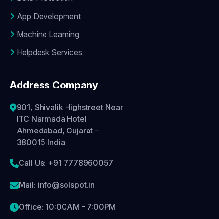
App Development
Machine Learning
Helpdesk Services
Address Company
901, Shivalik Highstreet Near
ITC Narmada Hotel
Ahmedabad, Gujarat –
380015 India
Call Us: +91 7778960057
Mail: info@solspot.in
Office: 10:00AM - 7:00PM