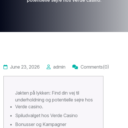
potentielle sejre hos Verde casino.
June 23, 2026
admin
Comments(0)
Jakten på lykken: Find din vej til
underholdning og potentielle sejre hos
Verde casino.
Spiludvalget hos Verde Casino
Bonusser og Kampagner