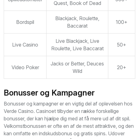
Quest, Book of Dead
Blackjack, Roulette,
Bordspil
100+
Baccarat
Live Blackjack, Live
Live Casino
50+
Roulette, Live Baccarat
Jacks or Better, Deuces
Video Poker
20+
Wild
Bonusser og Kampagner
Bonusser og kampagner er en vigtig del af oplevelsen hos
Verde Casino. Casinoet tilbyder en række forskellige
bonusser, der kan hjælpe dig med at få mere ud af dit spil.
Velkomstbonussen er ofte en af de mest attraktive, og den
kan omfatte en indskudsbonus og gratis spins. Udover