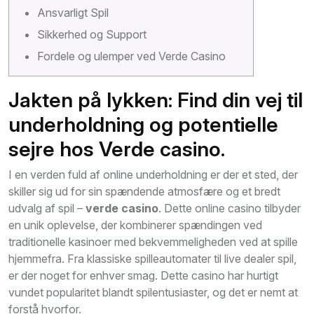
Ansvarligt Spil
Sikkerhed og Support
Fordele og ulemper ved Verde Casino
Jakten på lykken: Find din vej til
underholdning og potentielle
sejre hos Verde casino.
I en verden fuld af online underholdning er der et sted, der
skiller sig ud for sin spændende atmosfære og et bredt
udvalg af spil –
verde casino
. Dette online casino tilbyder
en unik oplevelse, der kombinerer spændingen ved
traditionelle kasinoer med bekvemmeligheden ved at spille
hjemmefra. Fra klassiske spilleautomater til live dealer spil,
er der noget for enhver smag. Dette casino har hurtigt
vundet popularitet blandt spilentusiaster, og det er nemt at
forstå hvorfor.