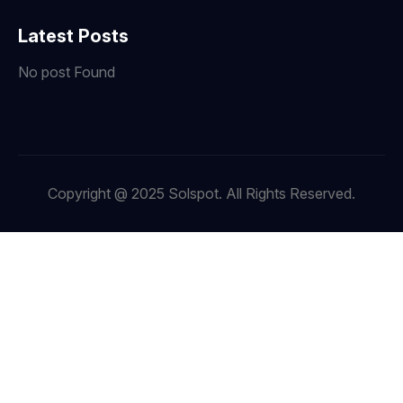
Latest Posts
No post Found
Copyright @ 2025 Solspot. All Rights Reserved.