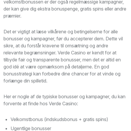
velkomstbonussen er der også regelmæssige kampagner,
der kan give dig ekstra bonuspenge, gratis spins eller andre
præmier.
Det er vigtigt at læse vilkårene og betingelserne for alle
bonusser og kampagner, før du accepterer dem. Dette vil
sikre, at du forstår kravene til omsætning og andre
relevante begrænsninger. Verde Casino er kendt for at
tilbyde fair og transparente bonusser, men det er altid en
god idé at være opmærksom på detaljerne. En god
bonusstrategi kan forbedre dine chancer for at vinde og
forlænge din spilletid.
Her er nogle af de typiske bonusser og kampagner, du kan
forvente at finde hos Verde Casino:
Velkomstbonus (indskudsbonus + gratis spins)
Ugentlige bonusser