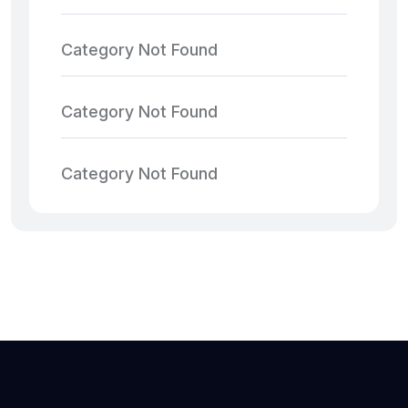
Category Not Found
Category Not Found
Category Not Found