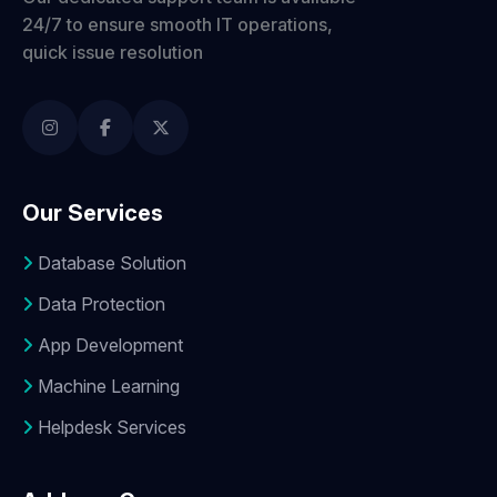
24/7 to ensure smooth IT operations,
quick issue resolution
Our Services
Database Solution
Data Protection
App Development
Machine Learning
Helpdesk Services