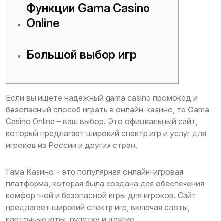
Функции Gama Casino
Online
Большой выбор игр
Если вы ищете надежный
gama casino промокод
и
безопасный способ играть в онлайн-казино, то Gama
Casino Online – ваш выбор. Это официальный сайт,
который предлагает широкий спектр игр и услуг для
игроков из России и других стран.
Гама Казино – это популярная онлайн-игровая
платформа, которая была создана для обеспечения
комфортной и безопасной игры для игроков. Сайт
предлагает широкий спектр игр, включая слоты,
карточные игры, рулетку и другие.