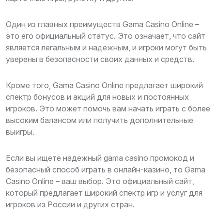
Один из главных преимуществ Gama Casino Online –
это его официальный статус. Это означает, что сайт
является легальным и надежным, и игроки могут быть
уверены в безопасности своих данных и средств.
Кроме того, Gama Casino Online предлагает широкий
спектр бонусов и акций для новых и постоянных
игроков. Это может помочь вам начать играть с более
высоким балансом или получить дополнительные
выигры.
Если вы ищете надежный
gama casino промокод
и
безопасный способ играть в онлайн-казино, то Gama
Casino Online – ваш выбор. Это официальный сайт,
который предлагает широкий спектр игр и услуг для
игроков из России и других стран.