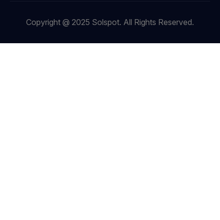
Copyright @ 2025 Solspot. All Rights Reserved.