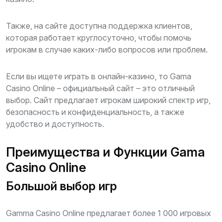
Также, на сайте доступна поддержка клиентов,
которая работает круглосуточно, чтобы помочь
игрокам в случае каких-либо вопросов или проблем.
Если вы ищете играть в онлайн-казино, то Gama
Casino Online – официальный сайт – это отличный
выбор. Сайт предлагает игрокам широкий спектр игр,
безопасность и конфиденциальность, а также
удобство и доступность.
Преимущества и Функции Gama
Casino Online
Большой выбор игр
Gamma Casino Online предлагает более 1 000 игровых