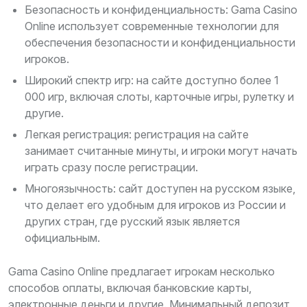
Безопасность и конфиденциальность: Gama Casino
Online использует современные технологии для
обеспечения безопасности и конфиденциальности
игроков.
Широкий спектр игр: на сайте доступно более 1
000 игр, включая слоты, карточные игры, рулетку и
другие.
Легкая регистрация: регистрация на сайте
занимает считанные минуты, и игроки могут начать
играть сразу после регистрации.
Многоязычность: сайт доступен на русском языке,
что делает его удобным для игроков из России и
других стран, где русский язык является
официальным.
Gama Casino Online предлагает игрокам несколько
способов оплаты, включая банковские карты,
электронные деньги и другие. Минимальный депозит