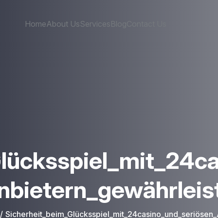
Home
About Us
Services
Blog
Contact Us
lücksspiel_mit_24c
nbietern_gewährleis
Sicherheit_beim_Glücksspiel_mit_24casino_und_seriösen_