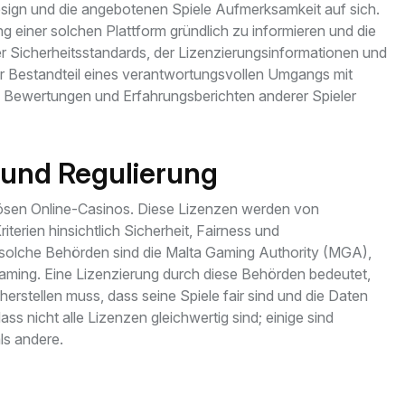
 Design und die angebotenen Spiele Aufmerksamkeit auf sich.
zung einer solchen Plattform gründlich zu informieren und die
er Sicherheitsstandards, der Lizenzierungsinformationen und
r Bestandteil eines verantwortungsvollen Umgangs mit
 Bewertungen und Erfahrungsberichten anderer Spieler
 und Regulierung
riösen Online-Casinos. Diese Lizenzen werden von
terien hinsichtlich Sicherheit, Fairness und
 solche Behörden sind die Malta Gaming Authority (MGA),
ing. Eine Lizenzierung durch diese Behörden bedeutet,
herstellen muss, dass seine Spiele fair sind und die Daten
ss nicht alle Lizenzen gleichwertig sind; einige sind
ls andere.