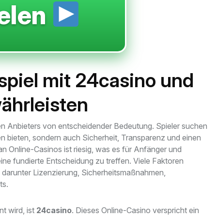
elen
spiel mit 24casino und
ährleisten
igen Anbieters von entscheidender Bedeutung. Spieler suchen
elen bieten, sondern auch Sicherheit, Transparenz und einen
 Online-Casinos ist riesig, was es für Anfänger und
ne fundierte Entscheidung zu treffen. Viele Faktoren
le, darunter Lizenzierung, Sicherheitsmaßnahmen,
ts.
t wird, ist
24casino
. Dieses Online-Casino verspricht ein