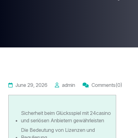
June 29, 2026
admin
Comments(0)
Sicherheit beim Glücksspiel mit 24casino
und seriösen Anbietern gewährleisten
Die Bedeutung von Lizenzen und
Regulierung