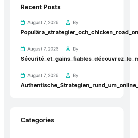
Recent Posts
August 7, 2026
By
Populära_strategier_och_chicken_road_onl
August 7, 2026
By
Sécurité_et_gains_fiables_découvrez_le_m
August 7, 2026
By
Authentische_Strategien_rund_um_online
Categories