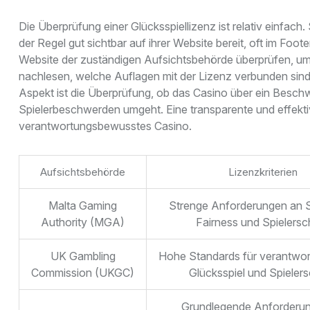
Die Überprüfung einer Glücksspiellizenz ist relativ einfach.
der Regel gut sichtbar auf ihrer Website bereit, oft im Fo
Website der zuständigen Aufsichtsbehörde überprüfen, um si
nachlesen, welche Auflagen mit der Lizenz verbunden sind u
Aspekt ist die Überprüfung, ob das Casino über ein Besc
Spielerbeschwerden umgeht. Eine transparente und effektiv
verantwortungsbewusstes Casino.
Aufsichtsbehörde
Lizenzkriterien
Malta Gaming
Strenge Anforderungen an S
Authority (MGA)
Fairness und Spielersc
UK Gambling
Hohe Standards für verantwor
Commission (UKGC)
Glücksspiel und Spieler
Grundlegende Anforderu