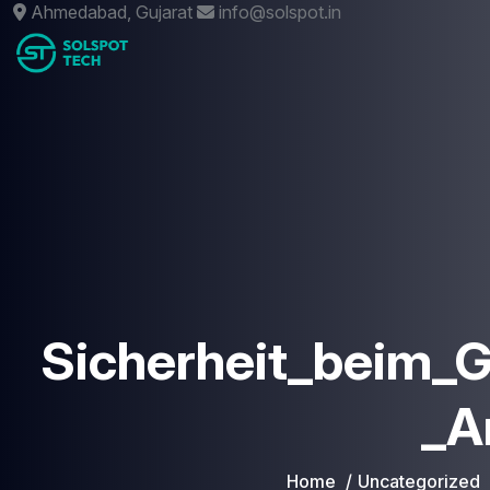
Ahmedabad, Gujarat
info@solspot.in
Sicherheit_beim_G
_A
Home
Uncategorized