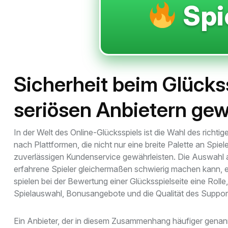
Spi
Sicherheit beim Glücks
seriösen Anbietern gew
In der Welt des Online-Glücksspiels ist die Wahl des richt
nach Plattformen, die nicht nur eine breite Palette an Spi
zuverlässigen Kundenservice gewährleisten. Die Auswahl an
erfahrene Spieler gleichermaßen schwierig machen kann, ei
spielen bei der Bewertung einer Glücksspielseite eine Rol
Spielauswahl, Bonusangebote und die Qualität des Suppor
Ein Anbieter, der in diesem Zusammenhang häufiger genann