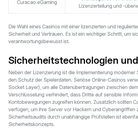
Curacao eGaming
Lizenzerteilung und -übe
Die Wahl eines Casinos mit einer lizenzierten und reguliert
Sicherheit und Vertrauen. Es ist ein wichtiger Schritt, um si
verantwortungsbewusst ist.
Sicherheitstechnologien un
Neben der Lizenzierung ist die Implementierung moderner
den Schutz der Spielerdaten. Seriöse Online-Casinos ver
Socket Layer), um alle Datenübertragungen zwischen dem 
Verschlüsselung verhindert, dass Dritte auf sensible Infor
Kontobewegungen zugreifen können. Zusätzlich sollten C
verfügen, um ihre Server vor Hackern und Cyberangriffen
Sicherheitsaudits durch unabhängige Prüfstellen ist ebenfa
Sicherheitskonzepts.