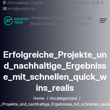
Ahmedabad, Gujarat
Follow Us:
info@solspot.in
Home
About Us
Services
Donwload
Blog
Contact Us
Brochure
Erfolgreiche_Projekte_un
d_nachhaltige_Ergebniss
e_mit_schnellen_quick_w
ins_realis
Home
Uncategorized
e_Projekte_und_nachhaltige_Ergebnisse_mit_schnellen_quick