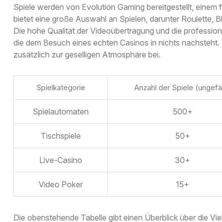
Spiele werden von Evolution Gaming bereitgestellt, einem 
bietet eine große Auswahl an Spielen, darunter Roulette, 
Die hohe Qualität der Videoübertragung und die profession
die dem Besuch eines echten Casinos in nichts nachsteht. D
zusätzlich zur geselligen Atmosphäre bei.
Spielkategorie
Anzahl der Spiele (ungefä
Spielautomaten
500+
Tischspiele
50+
Live-Casino
30+
Video Poker
15+
Die obenstehende Tabelle gibt einen Überblick über die Vielf