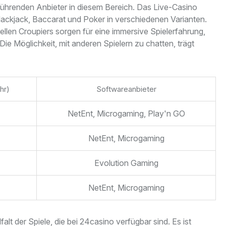
führenden Anbieter in diesem Bereich. Das Live-Casino
Blackjack, Baccarat und Poker in verschiedenen Varianten.
ellen Croupiers sorgen für eine immersive Spielerfahrung,
ie Möglichkeit, mit anderen Spielern zu chatten, trägt
hr)
Softwareanbieter
NetEnt, Microgaming, Play'n GO
NetEnt, Microgaming
Evolution Gaming
NetEnt, Microgaming
alt der Spiele, die bei 24casino verfügbar sind. Es ist