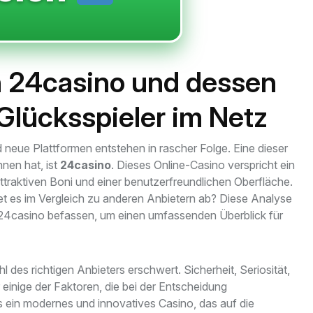
n 24casino und dessen
Glücksspieler im Netz
d neue Plattformen entstehen in rascher Folge. Eine dieser
nnen hat, ist
24casino
. Dieses Online-Casino verspricht ein
attraktiven Boni und einer benutzerfreundlichen Oberfläche.
 es im Vergleich zu anderen Anbietern ab? Diese Analyse
24casino befassen, um einen umfassenden Überblick für
des richtigen Anbieters erschwert. Sicherheit, Seriosität,
inige der Faktoren, die bei der Entscheidung
als ein modernes und innovatives Casino, das auf die