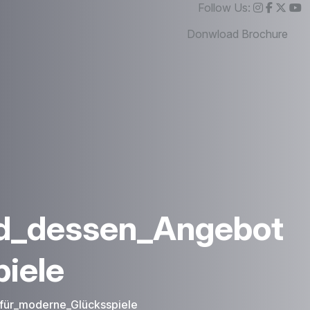
Follow Us:
Donwload Brochure
nd_dessen_Angebot
iele
für_moderne_Glücksspiele