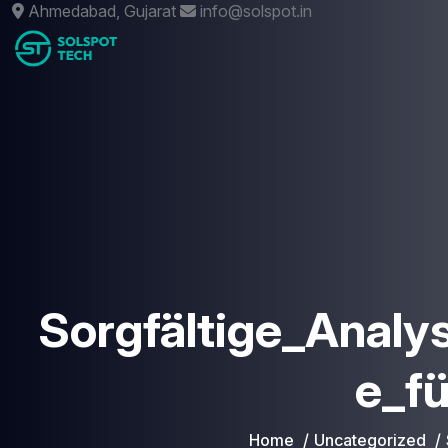
Ahmedabad, Gujarat
info@solspot.in
Sorgfältige_Anal
e_f
Home
Uncategorized