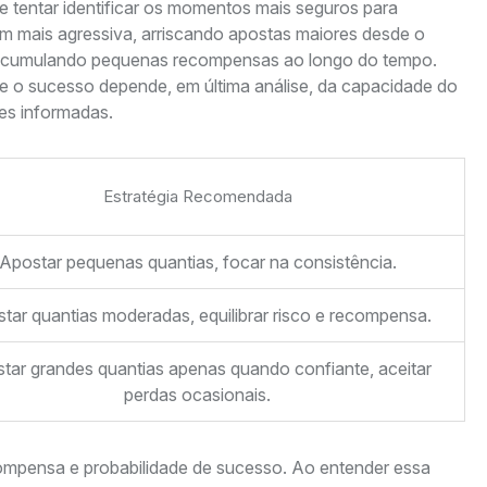
 tentar identificar os momentos mais seguros para
m mais agressiva, arriscando apostas maiores desde o
a, acumulando pequenas recompensas ao longo do tempo.
 e o sucesso depende, em última análise, da capacidade do
ões informadas.
Estratégia Recomendada
Apostar pequenas quantias, focar na consistência.
tar quantias moderadas, equilibrar risco e recompensa.
tar grandes quantias apenas quando confiante, aceitar
perdas ocasionais.
ecompensa e probabilidade de sucesso. Ao entender essa