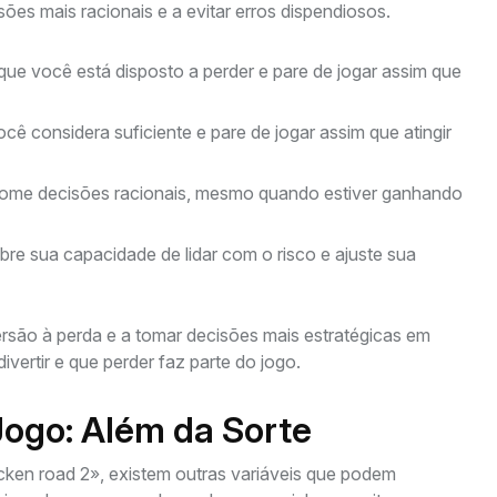
ões mais racionais e a evitar erros dispendiosos.
que você está disposto a perder e pare de jogar assim que
ê considera suficiente e pare de jogar assim que atingir
tome decisões racionais, mesmo quando estiver ganhando
re sua capacidade de lidar com o risco e ajuste sua
versão à perda e a tomar decisões mais estratégicas em
ivertir e que perder faz parte do jogo.
Jogo: Além da Sorte
ken road 2», existem outras variáveis que podem