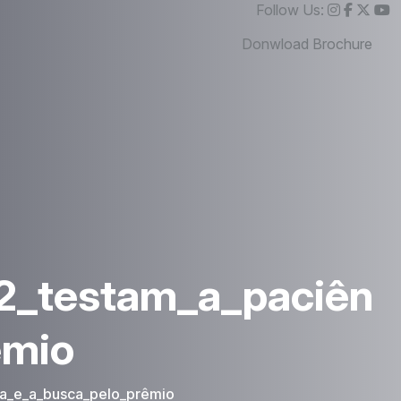
Follow Us:
Donwload Brochure
2_testam_a_paciên
êmio
ia_e_a_busca_pelo_prêmio