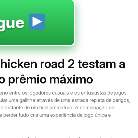
gue
chicken road 2 testam a
lo prêmio máximo
no entre os jogadores casuais e os entusiastas de jogos
guiar uma galinha através de uma estrada repleta de perigos,
constante de um final prematuro. A combinação de
e perder tudo cria uma experiência de jogo única e