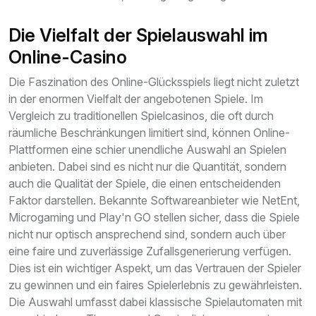
Die Vielfalt der Spielauswahl im
Online-Casino
Die Faszination des Online-Glücksspiels liegt nicht zuletzt
in der enormen Vielfalt der angebotenen Spiele. Im
Vergleich zu traditionellen Spielcasinos, die oft durch
räumliche Beschränkungen limitiert sind, können Online-
Plattformen eine schier unendliche Auswahl an Spielen
anbieten. Dabei sind es nicht nur die Quantität, sondern
auch die Qualität der Spiele, die einen entscheidenden
Faktor darstellen. Bekannte Softwareanbieter wie NetEnt,
Microgaming und Play'n GO stellen sicher, dass die Spiele
nicht nur optisch ansprechend sind, sondern auch über
eine faire und zuverlässige Zufallsgenerierung verfügen.
Dies ist ein wichtiger Aspekt, um das Vertrauen der Spieler
zu gewinnen und ein faires Spielerlebnis zu gewährleisten.
Die Auswahl umfasst dabei klassische Spielautomaten mit