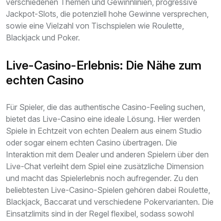
verschiedenen Themen und Gewinnlinien, progressive
Jackpot-Slots, die potenziell hohe Gewinne versprechen,
sowie eine Vielzahl von Tischspielen wie Roulette,
Blackjack und Poker.
Live-Casino-Erlebnis: Die Nähe zum
echten Casino
Für Spieler, die das authentische Casino-Feeling suchen,
bietet das Live-Casino eine ideale Lösung. Hier werden
Spiele in Echtzeit von echten Dealern aus einem Studio
oder sogar einem echten Casino übertragen. Die
Interaktion mit dem Dealer und anderen Spielern über den
Live-Chat verleiht dem Spiel eine zusätzliche Dimension
und macht das Spielerlebnis noch aufregender. Zu den
beliebtesten Live-Casino-Spielen gehören dabei Roulette,
Blackjack, Baccarat und verschiedene Pokervarianten. Die
Einsatzlimits sind in der Regel flexibel, sodass sowohl