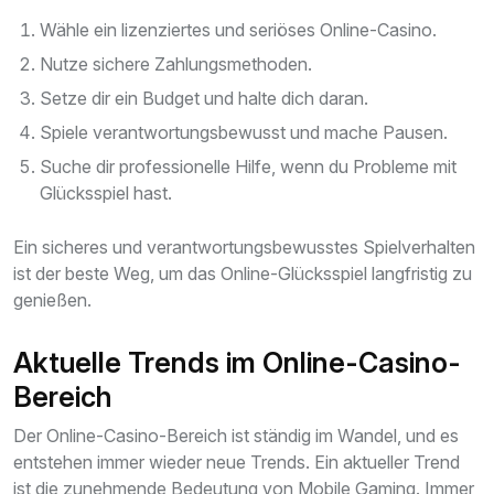
Wähle ein lizenziertes und seriöses Online-Casino.
Nutze sichere Zahlungsmethoden.
Setze dir ein Budget und halte dich daran.
Spiele verantwortungsbewusst und mache Pausen.
Suche dir professionelle Hilfe, wenn du Probleme mit
Glücksspiel hast.
Ein sicheres und verantwortungsbewusstes Spielverhalten
ist der beste Weg, um das Online-Glücksspiel langfristig zu
genießen.
Aktuelle Trends im Online-Casino-
Bereich
Der Online-Casino-Bereich ist ständig im Wandel, und es
entstehen immer wieder neue Trends. Ein aktueller Trend
ist die zunehmende Bedeutung von Mobile Gaming. Immer