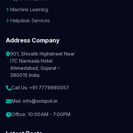
Machine Learning
Helpdesk Services
Address Company
901, Shivalik Highstreet Near
ITC Narmada Hotel
Ahmedabad, Gujarat –
380015 India
Call Us: +91 7778960057
Mail: info@solspot.in
Office: 10:00AM - 7:00PM