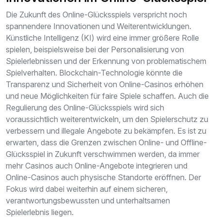
Die Zukunft des Online-Glücksspiels verspricht noch
spannendere Innovationen und Weiterentwicklungen.
Künstliche Intelligenz (KI) wird eine immer größere Rolle
spielen, beispielsweise bei der Personalisierung von
Spielerlebnissen und der Erkennung von problematischem
Spielverhalten. Blockchain-Technologie könnte die
Transparenz und Sicherheit von Online-Casinos erhöhen
und neue Möglichkeiten für faire Spiele schaffen. Auch die
Regulierung des Online-Glücksspiels wird sich
voraussichtlich weiterentwickeln, um den Spielerschutz zu
verbessern und illegale Angebote zu bekämpfen. Es ist zu
erwarten, dass die Grenzen zwischen Online- und Offline-
Glücksspiel in Zukunft verschwimmen werden, da immer
mehr Casinos auch Online-Angebote integrieren und
Online-Casinos auch physische Standorte eröffnen. Der
Fokus wird dabei weiterhin auf einem sicheren,
verantwortungsbewussten und unterhaltsamen
Spielerlebnis liegen.