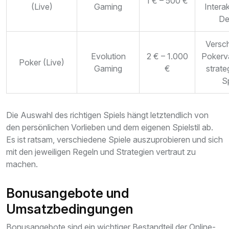
1 € – 500 €
(Live)
Gaming
Interak
De
Versc
Evolution
2 € – 1.000
Pokerva
Poker (Live)
Gaming
€
strate
Sp
Die Auswahl des richtigen Spiels hängt letztendlich von
den persönlichen Vorlieben und dem eigenen Spielstil ab.
Es ist ratsam, verschiedene Spiele auszuprobieren und sich
mit den jeweiligen Regeln und Strategien vertraut zu
machen.
Bonusangebote und
Umsatzbedingungen
Bonusangebote sind ein wichtiger Bestandteil der Online-