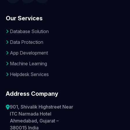
Our Services
Database Solution
Data Protection
App Development
Machine Learning
Helpdesk Services
Address Company
901, Shivalik Highstreet Near
ITC Narmada Hotel
Ahmedabad, Gujarat –
380015 India