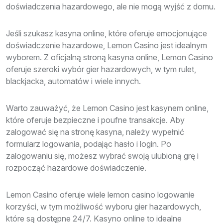
doświadczenia hazardowego, ale nie mogą wyjść z domu.
Jeśli szukasz kasyna online, które oferuje emocjonujące
doświadczenie hazardowe, Lemon Casino jest idealnym
wyborem. Z oficjalną stroną kasyna online, Lemon Casino
oferuje szeroki wybór gier hazardowych, w tym rulet,
blackjacka, automatów i wiele innych.
Warto zauważyć, że Lemon Casino jest kasynem online,
które oferuje bezpieczne i poufne transakcje. Aby
zalogować się na stronę kasyna, należy wypełnić
formularz logowania, podając hasło i login. Po
zalogowaniu się, możesz wybrać swoją ulubioną grę i
rozpocząć hazardowe doświadczenie.
Lemon Casino oferuje wiele
lemon casino logowanie
korzyści, w tym możliwość wyboru gier hazardowych,
które są dostępne 24/7. Kasyno online to idealne