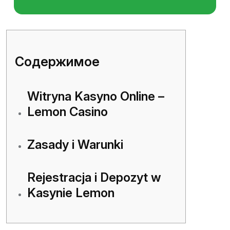
Содержимое
Witryna Kasyno Online –
Lemon Casino
Zasady i Warunki
Rejestracja i Depozyt w
Kasynie Lemon