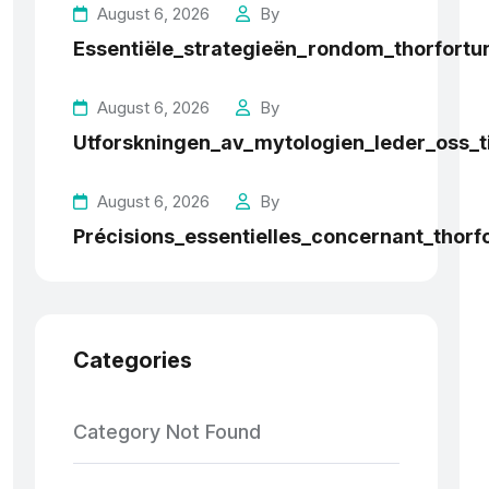
August 6, 2026
By
Essentiële_strategieën_rondom_thorfortun
August 6, 2026
By
Utforskningen_av_mytologien_leder_oss_t
August 6, 2026
By
Précisions_essentielles_concernant_thorf
Categories
Category Not Found