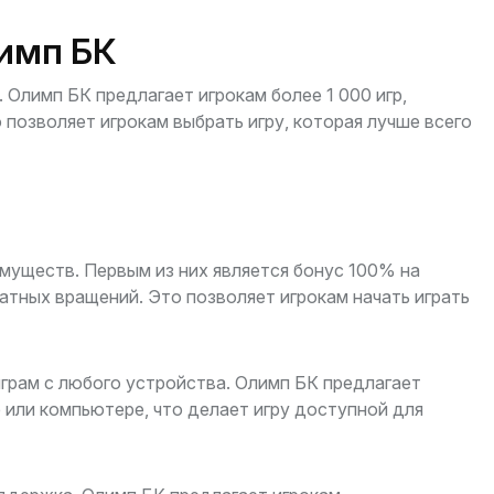
имп БК
Олимп БК предлагает игрокам более 1 000 игр,
о позволяет игрокам выбрать игру, которая лучше всего
муществ. Первым из них является бонус 100% на
атных вращений. Это позволяет игрокам начать играть
играм с любого устройства. Олимп БК предлагает
 или компьютере, что делает игру доступной для