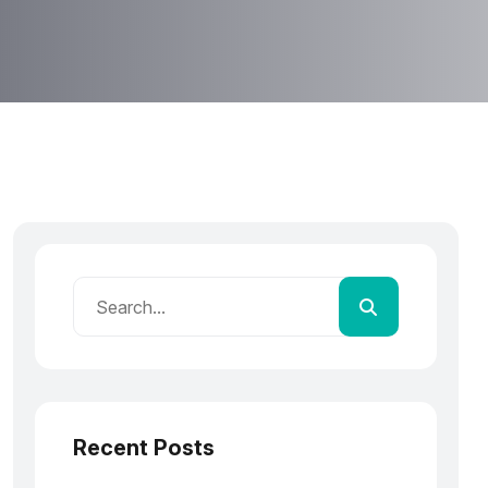
Recent Posts