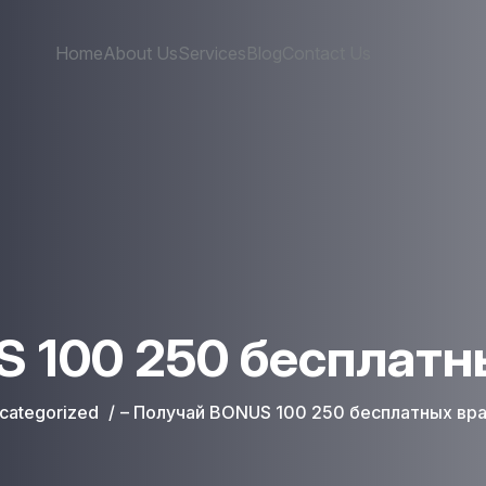
Home
About Us
Services
Blog
Contact Us
S 100 250 бесплатн
categorized
– Получай BONUS 100 250 бесплатных вр