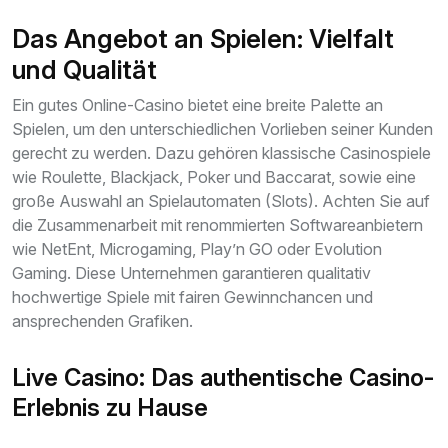
Das Angebot an Spielen: Vielfalt
und Qualität
Ein gutes Online-Casino bietet eine breite Palette an
Spielen, um den unterschiedlichen Vorlieben seiner Kunden
gerecht zu werden. Dazu gehören klassische Casinospiele
wie Roulette, Blackjack, Poker und Baccarat, sowie eine
große Auswahl an Spielautomaten (Slots). Achten Sie auf
die Zusammenarbeit mit renommierten Softwareanbietern
wie NetEnt, Microgaming, Play’n GO oder Evolution
Gaming. Diese Unternehmen garantieren qualitativ
hochwertige Spiele mit fairen Gewinnchancen und
ansprechenden Grafiken.
Live Casino: Das authentische Casino-
Erlebnis zu Hause