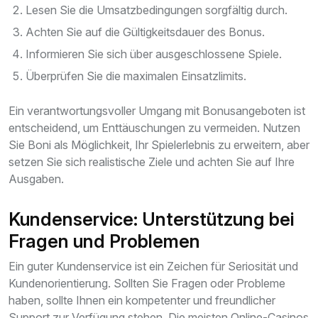
Lesen Sie die Umsatzbedingungen sorgfältig durch.
Achten Sie auf die Gültigkeitsdauer des Bonus.
Informieren Sie sich über ausgeschlossene Spiele.
Überprüfen Sie die maximalen Einsatzlimits.
Ein verantwortungsvoller Umgang mit Bonusangeboten ist
entscheidend, um Enttäuschungen zu vermeiden. Nutzen
Sie Boni als Möglichkeit, Ihr Spielerlebnis zu erweitern, aber
setzen Sie sich realistische Ziele und achten Sie auf Ihre
Ausgaben.
Kundenservice: Unterstützung bei
Fragen und Problemen
Ein guter Kundenservice ist ein Zeichen für Seriosität und
Kundenorientierung. Sollten Sie Fragen oder Probleme
haben, sollte Ihnen ein kompetenter und freundlicher
Support zur Verfügung stehen. Die meisten Online-Casinos