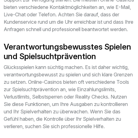
bieten verschiedene Kontaktmöglichkeiten an, wie E-Mail,
Live-Chat oder Telefon. Achten Sie darauf, dass der
Kundenservice rund um die Uhr erreichbar ist und dass Ihre
Anfragen schnell und professionell beantwortet werden.
Verantwortungsbewusstes Spielen
und Spielsuchtprävention
Glücksspielen kann süchtig machen. Es ist daher wichtig,
verantwortungsbewusst zu spielen und sich klare Grenzen
zu setzen. Online-Casinos bieten oft verschiedene Tools
zur Spielsuchtprävention an, wie Einzahlungslimits,
Verlustlimits, Selbstsperren oder Reality Checks. Nutzen
Sie diese Funktionen, um Ihre Ausgaben zu kontrollieren
und Ihr Spielverhalten zu überwachen. Wenn Sie das
Gefühl haben, die Kontrolle über Ihr Spielverhalten zu
verlieren, suchen Sie sich professionelle Hilfe.