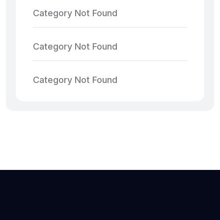
Category Not Found
Category Not Found
Category Not Found