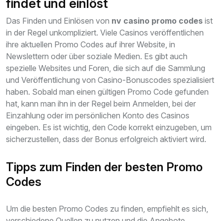
findet und einlöst
Das Finden und Einlösen von
nv casino promo codes
ist
in der Regel unkompliziert. Viele Casinos veröffentlichen
ihre aktuellen Promo Codes auf ihrer Website, in
Newslettern oder über soziale Medien. Es gibt auch
spezielle Websites und Foren, die sich auf die Sammlung
und Veröffentlichung von Casino-Bonuscodes spezialisiert
haben. Sobald man einen gültigen Promo Code gefunden
hat, kann man ihn in der Regel beim Anmelden, bei der
Einzahlung oder im persönlichen Konto des Casinos
eingeben. Es ist wichtig, den Code korrekt einzugeben, um
sicherzustellen, dass der Bonus erfolgreich aktiviert wird.
Tipps zum Finden der besten Promo
Codes
Um die besten Promo Codes zu finden, empfiehlt es sich,
verschiedene Quellen zu nutzen und die Angebote