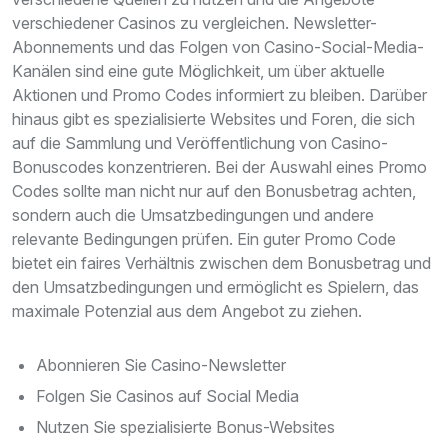
verschiedener Casinos zu vergleichen. Newsletter-
Abonnements und das Folgen von Casino-Social-Media-
Kanälen sind eine gute Möglichkeit, um über aktuelle
Aktionen und Promo Codes informiert zu bleiben. Darüber
hinaus gibt es spezialisierte Websites und Foren, die sich
auf die Sammlung und Veröffentlichung von Casino-
Bonuscodes konzentrieren. Bei der Auswahl eines Promo
Codes sollte man nicht nur auf den Bonusbetrag achten,
sondern auch die Umsatzbedingungen und andere
relevante Bedingungen prüfen. Ein guter Promo Code
bietet ein faires Verhältnis zwischen dem Bonusbetrag und
den Umsatzbedingungen und ermöglicht es Spielern, das
maximale Potenzial aus dem Angebot zu ziehen.
Abonnieren Sie Casino-Newsletter
Folgen Sie Casinos auf Social Media
Nutzen Sie spezialisierte Bonus-Websites