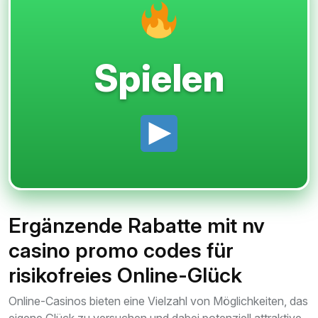
Spielen
Ergänzende Rabatte mit nv
casino promo codes für
risikofreies Online-Glück
Online-Casinos bieten eine Vielzahl von Möglichkeiten, das