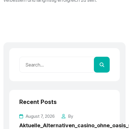
verbessern und langfristig erfolgreich zu sein.
Recent Posts
August 7, 2026
By
Aktuelle_Alternativen_casino_ohne_oasi