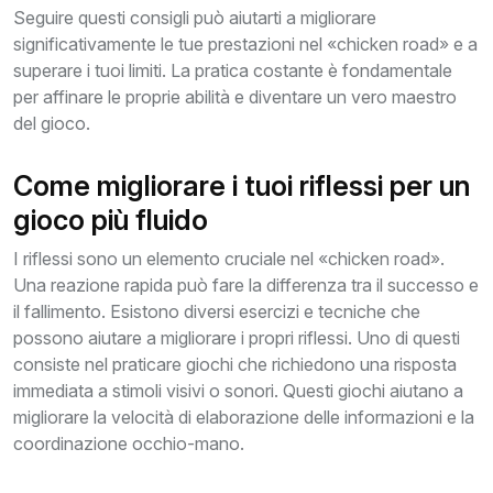
Seguire questi consigli può aiutarti a migliorare
significativamente le tue prestazioni nel «chicken road» e a
superare i tuoi limiti. La pratica costante è fondamentale
per affinare le proprie abilità e diventare un vero maestro
del gioco.
Come migliorare i tuoi riflessi per un
gioco più fluido
I riflessi sono un elemento cruciale nel «chicken road».
Una reazione rapida può fare la differenza tra il successo e
il fallimento. Esistono diversi esercizi e tecniche che
possono aiutare a migliorare i propri riflessi. Uno di questi
consiste nel praticare giochi che richiedono una risposta
immediata a stimoli visivi o sonori. Questi giochi aiutano a
migliorare la velocità di elaborazione delle informazioni e la
coordinazione occhio-mano.