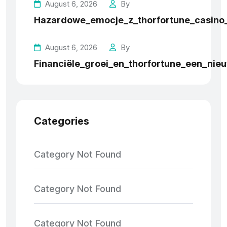
August 6, 2026
By
Hazardowe_emocje_z_thorfortune_casino
August 6, 2026
By
Financiële_groei_en_thorfortune_een_nie
Categories
Category Not Found
Category Not Found
Category Not Found