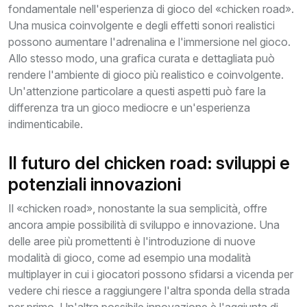
fondamentale nell'esperienza di gioco del «chicken road».
Una musica coinvolgente e degli effetti sonori realistici
possono aumentare l'adrenalina e l'immersione nel gioco.
Allo stesso modo, una grafica curata e dettagliata può
rendere l'ambiente di gioco più realistico e coinvolgente.
Un'attenzione particolare a questi aspetti può fare la
differenza tra un gioco mediocre e un'esperienza
indimenticabile.
Il futuro del chicken road: sviluppi e
potenziali innovazioni
Il «chicken road», nonostante la sua semplicità, offre
ancora ampie possibilità di sviluppo e innovazione. Una
delle aree più promettenti è l'introduzione di nuove
modalità di gioco, come ad esempio una modalità
multiplayer in cui i giocatori possono sfidarsi a vicenda per
vedere chi riesce a raggiungere l'altra sponda della strada