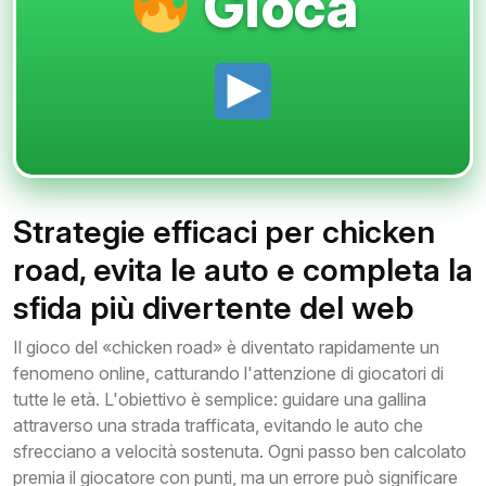
Gioca
Strategie efficaci per chicken
road, evita le auto e completa la
sfida più divertente del web
Il gioco del «
chicken road
» è diventato rapidamente un
fenomeno online, catturando l'attenzione di giocatori di
tutte le età. L'obiettivo è semplice: guidare una gallina
attraverso una strada trafficata, evitando le auto che
sfrecciano a velocità sostenuta. Ogni passo ben calcolato
premia il giocatore con punti, ma un errore può significare