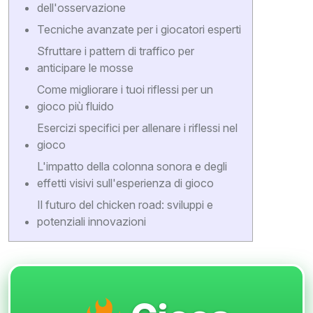
dell'osservazione
Tecniche avanzate per i giocatori esperti
Sfruttare i pattern di traffico per
anticipare le mosse
Come migliorare i tuoi riflessi per un
gioco più fluido
Esercizi specifici per allenare i riflessi nel
gioco
L'impatto della colonna sonora e degli
effetti visivi sull'esperienza di gioco
Il futuro del chicken road: sviluppi e
potenziali innovazioni