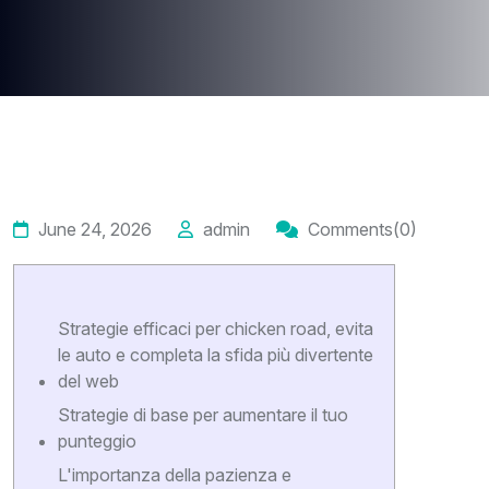
June 24, 2026
admin
Comments(0)
Strategie efficaci per chicken road, evita
le auto e completa la sfida più divertente
del web
Strategie di base per aumentare il tuo
punteggio
L'importanza della pazienza e