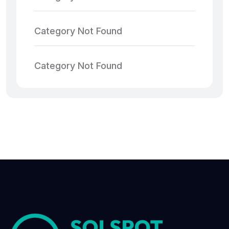
Category Not Found
Category Not Found