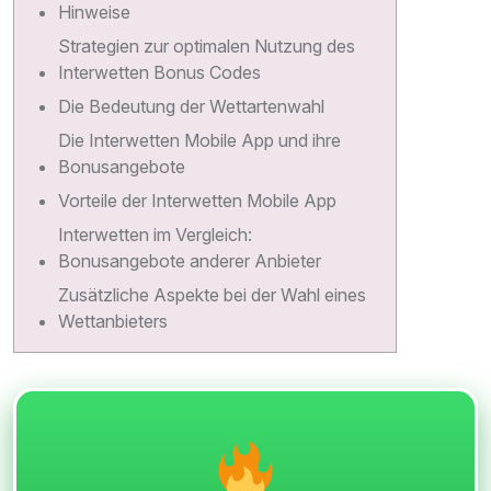
Hinweise
Strategien zur optimalen Nutzung des
Interwetten Bonus Codes
Die Bedeutung der Wettartenwahl
Die Interwetten Mobile App und ihre
Bonusangebote
Vorteile der Interwetten Mobile App
Interwetten im Vergleich:
Bonusangebote anderer Anbieter
Zusätzliche Aspekte bei der Wahl eines
Wettanbieters