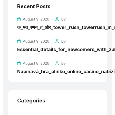
Recent Posts
August 9, 2026
By
क_मत_रणन_त_और_tower_rush_towerrush_in_
August 9, 2026
By
Essential_details_for_newcomers_with_zu
August 8, 2026
By
Napínavá_hra_plinko_online_casino_nabí
Categories