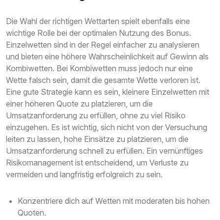
Die Wahl der richtigen Wettarten spielt ebenfalls eine
wichtige Rolle bei der optimalen Nutzung des Bonus.
Einzelwetten sind in der Regel einfacher zu analysieren
und bieten eine höhere Wahrscheinlichkeit auf Gewinn als
Kombiwetten. Bei Kombiwetten muss jedoch nur eine
Wette falsch sein, damit die gesamte Wette verloren ist.
Eine gute Strategie kann es sein, kleinere Einzelwetten mit
einer höheren Quote zu platzieren, um die
Umsatzanforderung zu erfüllen, ohne zu viel Risiko
einzugehen. Es ist wichtig, sich nicht von der Versuchung
leiten zu lassen, hohe Einsätze zu platzieren, um die
Umsatzanforderung schnell zu erfüllen. Ein vernünftiges
Risikomanagement ist entscheidend, um Verluste zu
vermeiden und langfristig erfolgreich zu sein.
Konzentriere dich auf Wetten mit moderaten bis hohen
Quoten.