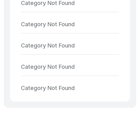
Category Not Found
Category Not Found
Category Not Found
Category Not Found
Category Not Found