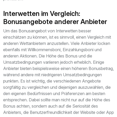
Interwetten im Vergleich:
Bonusangebote anderer Anbieter
Um das Bonusangebot von Interwetten besser
einschätzen zu können, ist es sinnvoll, einen Vergleich mit
anderen Wettanbietern anzustellen. Viele Anbieter locken
ebenfalls mit Willkommensboni, Einzahlungsboni und
anderen Aktionen. Die Höhe des Bonus und die
Umsatzbedingungen variieren jedoch erheblich. Einige
Anbieter bieten beispielsweise einen höheren Bonusbetrag,
während andere mit niedrigeren Umsatzbedingungen
punkten. Es ist wichtig, die verschiedenen Angebote
sorgfältig zu vergleichen und diejenigen auszuwählen, die
den eigenen Bedürfnissen und Präferenzen am besten
entsprechen. Dabei sollte man nicht nur auf die Höhe des
Bonus achten, sondern auch auf die Seriosität des
Anbieters, die Benutzerfreundlichkeit der Website oder App