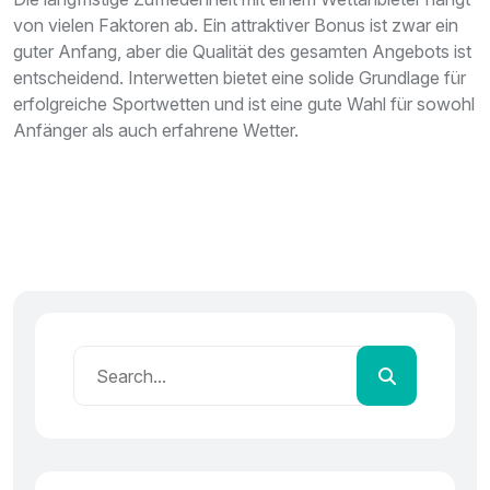
von vielen Faktoren ab. Ein attraktiver Bonus ist zwar ein
guter Anfang, aber die Qualität des gesamten Angebots ist
entscheidend. Interwetten bietet eine solide Grundlage für
erfolgreiche Sportwetten und ist eine gute Wahl für sowohl
Anfänger als auch erfahrene Wetter.