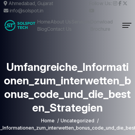
Ahmedabad, Gujarat
Follow Us:
info@solspot.in
Home
About Us
Services
Donwload
Blog
Contact Us
Brochure
Umfangreiche_Informati
onen_zum_interwetten_b
onus_code_und_die_best
en_Strategien
Home
Uncategorized
_Informationen_zum_interwetten_bonus_code_und_die_best