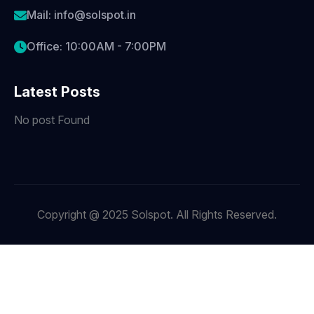
Mail: info@solspot.in
Office: 10:00AM - 7:00PM
Latest Posts
No post Found
Copyright @ 2025 Solspot. All Rights Reserved.