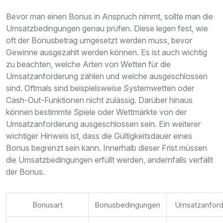
Bevor man einen Bonus in Anspruch nimmt, sollte man die
Umsatzbedingungen genau prüfen. Diese legen fest, wie
oft der Bonusbetrag umgesetzt werden muss, bevor
Gewinne ausgezahlt werden können. Es ist auch wichtig
zu beachten, welche Arten von Wetten für die
Umsatzanforderung zählen und welche ausgeschlossen
sind. Oftmals sind beispielsweise Systemwetten oder
Cash-Out-Funktionen nicht zulässig. Darüber hinaus
können bestimmte Spiele oder Wettmärkte von der
Umsatzanforderung ausgeschlossen sein. Ein weiterer
wichtiger Hinweis ist, dass die Gültigkeitsdauer eines
Bonus begrenzt sein kann. Innerhalb dieser Frist müssen
die Umsatzbedingungen erfüllt werden, andernfalls verfällt
der Bonus.
Bonusart
Bonusbedingungen
Umsatzanford