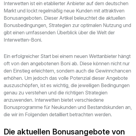
Interwetten ist ein etablierter Anbieter auf dem deutschen
Markt und lockt regelmäßig neue Kunden mit attraktiven
Bonusangeboten. Dieser Artikel beleuchtet die aktuellen
Bonusbedingungen, Strategien zur optimalen Nutzung und
gibt einen umfassenden Überblick über die Welt der
Interwetten-Boni.
Ein erfolgreicher Start bei einem neuen Wettanbieter hängt
oft von den angebotenen Boni ab. Diese können nicht nur
den Einstieg erleichtern, sondern auch die Gewinnchancen
erhöhen. Um jedoch das volle Potenzial dieser Angebote
auszuschöpfen, ist es wichtig, die jeweiligen Bedingungen
genau zu verstehen und die richtigen Strategien
anzuwenden. Interwetten bietet verschiedene
Bonusprogramme für Neukunden und Bestandskunden an,
die wir im Folgenden detailliert betrachten werden.
Die aktuellen Bonusangebote von