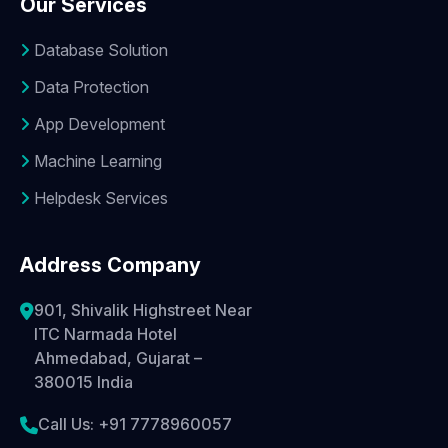
Our Services
Database Solution
Data Protection
App Development
Machine Learning
Helpdesk Services
Address Company
901, Shivalik Highstreet Near
ITC Narmada Hotel
Ahmedabad, Gujarat –
380015 India
Call Us: +91 7778960057