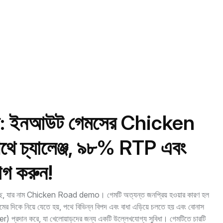
জ্ঞতা: ইনআউট গেমসের Chicken
ে চ্যালেঞ্জ, ৯৮% RTP এবং
োগ করুন!
ে, যার নাম
Chicken Road demo
। গেমটি অত্যন্ত জনপ্রিয় হওয়ার কারণ হল
ের দিকে নিয়ে যেতে হয়, পথে বিভিন্ন বিপদ এবং বাধা এড়িয়ে চলতে হয় এবং বোনাস
ন করে, যা খেলোয়াড়দের জন্য একটি উল্লেখযোগ্য সুবিধা। গেমটিতে চারটি