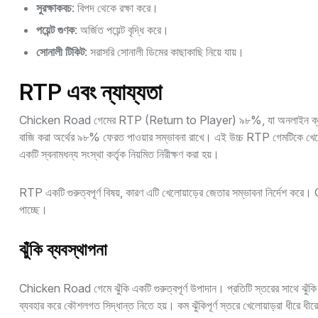
সুরক্ষাকবচ
: বিপদ থেকে রক্ষা করে।
পয়েন্ট গুণক
: অর্জিত পয়েন্ট বৃদ্ধি করে।
সোনালী টিকিট
: সরাসরি সোনালী ডিমের কাছাকাছি নিয়ে যায়।
RTP এবং ন্যায্যতা
Chicken Road গেমের RTP (Return to Player) ৯৮%, যা অনলাইন ক্যাসিনো গে
বাজি করা অর্থের ৯৮% ফেরত পাওয়ার সম্ভাবনা রাখে। এই উচ্চ RTP গেমটিকে খেলোয
একটি স্বনামধন্য সংস্থা কর্তৃক নিয়মিত নিরীক্ষণ করা হয়।
RTP একটি গুরুত্বপূর্ণ বিষয়, কারণ এটি খেলোয়াড়ের জেতার সম্ভাবনা নির্দেশ ক
পাচ্ছে।
ঝুঁকি ব্যবস্থাপনা
Chicken Road গেমে ঝুঁকি একটি গুরুত্বপূর্ণ উপাদান। প্রতিটি স্তরের সাথে ঝুঁকি এব
ব্যবহার করে কৌশলগত সিদ্ধান্ত নিতে হয়। কম ঝুঁকিপূর্ণ স্তরে খেলোয়াড়রা ধীরে ধীরে 