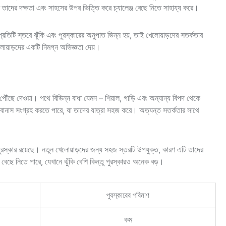
র তাদের দক্ষতা এবং সাহসের উপর ভিত্তি করে চ্যালেঞ্জ বেছে নিতে সাহায্য করে।
তিটি স্তরে ঝুঁকি এবং পুরস্কারের অনুপাত ভিন্ন হয়, তাই খেলোয়াড়দের সতর্কতার
েলোয়াড়দের একটি নিমগ্ন অভিজ্ঞতা দেয়।
ছে দেওয়া। পথে বিভিন্ন বাধা যেমন – শিয়াল, গাড়ি এবং অন্যান্য বিপদ থেকে
 বোনাস সংগ্রহ করতে পারে, যা তাদের যাত্রা সহজ করে। অত্যন্ত সতর্কতার সাথে
 পুরস্কার রয়েছে। নতুন খেলোয়াড়দের জন্য সহজ স্তরটি উপযুক্ত, কারণ এটি তাদের
বেছে নিতে পারে, যেখানে ঝুঁকি বেশি কিন্তু পুরস্কারও অনেক বড়।
পুরস্কারের পরিমাণ
কম