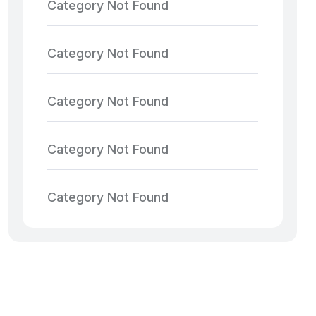
Category Not Found
Category Not Found
Category Not Found
Category Not Found
Category Not Found