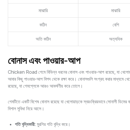
মাঝারি
মাঝারি
কঠিন
বেশি
অতি কঠিন
অত্যধিক
বোনাস এবং পাওয়ার-আপ
Chicken Road গেমে বিভিন্ন ধরনের বোনাস এবং পাওয়ার-আপ রয়েছে, যা খেলোয়াড়
আবার কিছু পাওয়ার-আপ বিপদ থেকে রক্ষা করে। বোনাসগুলি সংগ্রহ করার মাধ্যমে খেলোয়
রয়েছে, যা গেমপ্লেকে আরও আকর্ষণীয় করে তোলে।
গেমটিতে একটি বিশেষ বোনাস রয়েছে যা খেলোয়াড়কে স্বয়ংক্রিয়ভাবে সোনালী ডিমের 
বিশাল সুবিধা নিয়ে আসে।
গতি বৃদ্ধিকারী
: মুরগির গতি বৃদ্ধি করে।