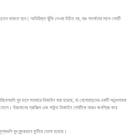
 সচেতন থাকতে হবে। অতিরিক্ত ঝুঁকি নেওয়া উচিত নয়, বরং সতর্কতার সাথে গেমটি
িবেশগুলি খুব যত্ন সহকারে ডিজাইন করা হয়েছে, যা খেলোয়াড়দের একটি আনন্দদায়ক
োলে। উচ্চমানের গ্রাফিক্স এবং সাউন্ড ডিজাইন গেমটিকে আরও জনপ্রিয় করে
শ্যগুলি খুব সুন্দরভাবে ফুটিয়ে তোলা হয়েছে।