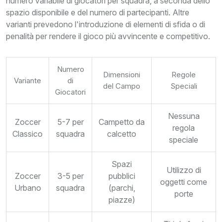
numero variabile di giocatori per squadra, a seconda dello
spazio disponibile e del numero di partecipanti. Altre
varianti prevedono l'introduzione di elementi di sfida o di
penalità per rendere il gioco più avvincente e competitivo.
Numero
Dimensioni
Regole
Variante
di
del Campo
Speciali
Giocatori
Nessuna
Zoccer
5-7 per
Campetto da
regola
Classico
squadra
calcetto
speciale
Spazi
Utilizzo di
Zoccer
3-5 per
pubblici
oggetti come
Urbano
squadra
(parchi,
porte
piazze)