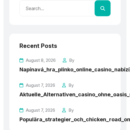
Recent Posts
August 8, 2026
By
Napínavá_hra_plinko_online_casino_nabí
August 7, 2026
By
Aktuelle_Alternativen_casino_ohne_oasi
August 7, 2026
By
Populära_strategier_och_chicken_road_onl