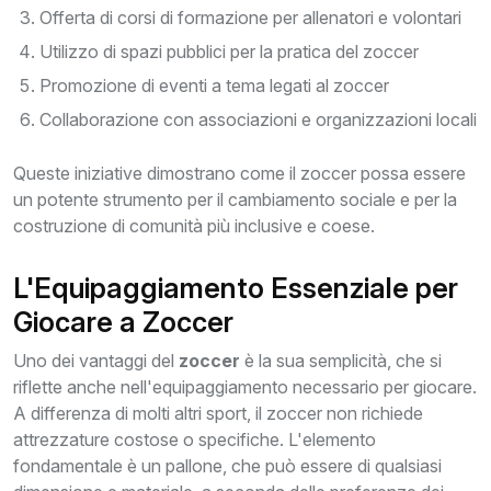
Offerta di corsi di formazione per allenatori e volontari
Utilizzo di spazi pubblici per la pratica del zoccer
Promozione di eventi a tema legati al zoccer
Collaborazione con associazioni e organizzazioni locali
Queste iniziative dimostrano come il zoccer possa essere
un potente strumento per il cambiamento sociale e per la
costruzione di comunità più inclusive e coese.
L'Equipaggiamento Essenziale per
Giocare a Zoccer
Uno dei vantaggi del
zoccer
è la sua semplicità, che si
riflette anche nell'equipaggiamento necessario per giocare.
A differenza di molti altri sport, il zoccer non richiede
attrezzature costose o specifiche. L'elemento
fondamentale è un pallone, che può essere di qualsiasi