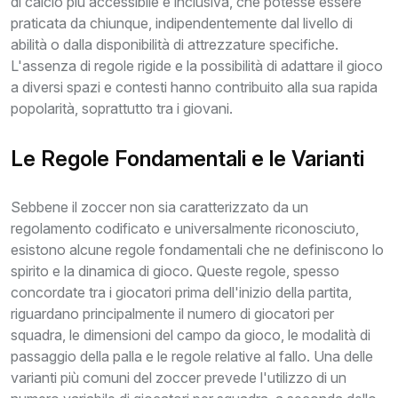
di calcio più accessibile e inclusiva, che potesse essere
praticata da chiunque, indipendentemente dal livello di
abilità o dalla disponibilità di attrezzature specifiche.
L'assenza di regole rigide e la possibilità di adattare il gioco
a diversi spazi e contesti hanno contribuito alla sua rapida
popolarità, soprattutto tra i giovani.
Le Regole Fondamentali e le Varianti
Sebbene il zoccer non sia caratterizzato da un
regolamento codificato e universalmente riconosciuto,
esistono alcune regole fondamentali che ne definiscono lo
spirito e la dinamica di gioco. Queste regole, spesso
concordate tra i giocatori prima dell'inizio della partita,
riguardano principalmente il numero di giocatori per
squadra, le dimensioni del campo da gioco, le modalità di
passaggio della palla e le regole relative al fallo. Una delle
varianti più comuni del zoccer prevede l'utilizzo di un