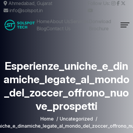
Ahmedabad, Gujarat
Follow Us:
info@solspot.in
Home
About Us
Services
Donwload
Blog
Contact Us
Brochure
Esperienze_uniche_e_din
amiche_legate_al_mondo
_del_zoccer_offrono_nuo
ve_prospetti
Home
Uncategorized
niche_e_dinamiche_legate_al_mondo_del_zoccer_offrono_nu