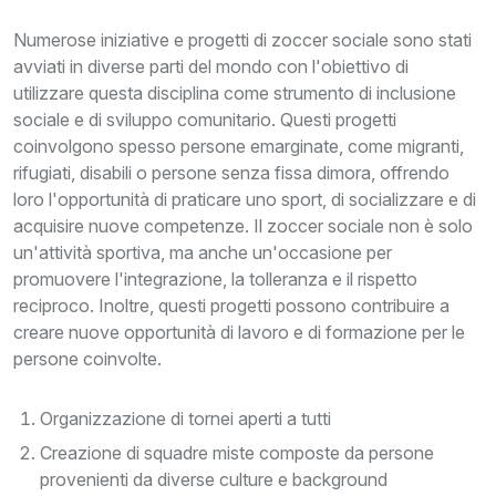
Numerose iniziative e progetti di zoccer sociale sono stati
avviati in diverse parti del mondo con l'obiettivo di
utilizzare questa disciplina come strumento di inclusione
sociale e di sviluppo comunitario. Questi progetti
coinvolgono spesso persone emarginate, come migranti,
rifugiati, disabili o persone senza fissa dimora, offrendo
loro l'opportunità di praticare uno sport, di socializzare e di
acquisire nuove competenze. Il zoccer sociale non è solo
un'attività sportiva, ma anche un'occasione per
promuovere l'integrazione, la tolleranza e il rispetto
reciproco. Inoltre, questi progetti possono contribuire a
creare nuove opportunità di lavoro e di formazione per le
persone coinvolte.
Organizzazione di tornei aperti a tutti
Creazione di squadre miste composte da persone
provenienti da diverse culture e background