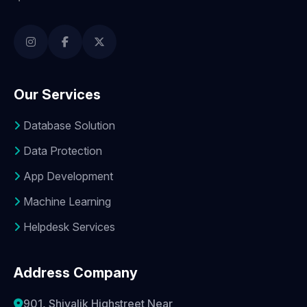
Our Services
Database Solution
Data Protection
App Development
Machine Learning
Helpdesk Services
Address Company
901, Shivalik Highstreet Near