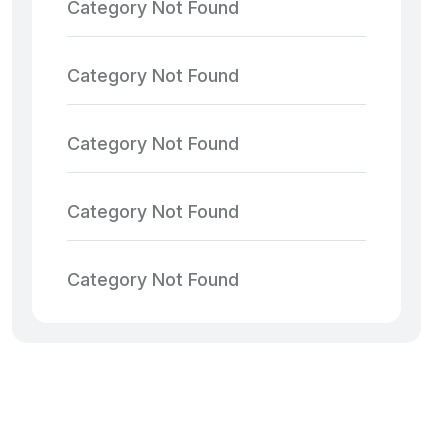
Category Not Found
Category Not Found
Category Not Found
Category Not Found
Category Not Found