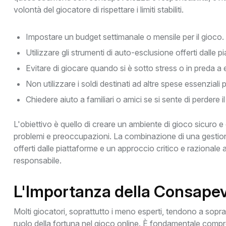
volontà del giocatore di rispettare i limiti stabiliti.
Impostare un budget settimanale o mensile per il gioco.
Utilizzare gli strumenti di auto-esclusione offerti dalle p
Evitare di giocare quando si è sotto stress o in preda a
Non utilizzare i soldi destinati ad altre spese essenziali 
Chiedere aiuto a familiari o amici se si sente di perdere il
L'obiettivo è quello di creare un ambiente di gioco sicuro e c
problemi e preoccupazioni. La combinazione di una gestione 
offerti dalle piattaforme e un approccio critico e razionale
responsabile.
L'Importanza della Consapevo
Molti giocatori, soprattutto i meno esperti, tendono a sopravv
ruolo della fortuna nel gioco online. È fondamentale compre