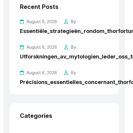
Recent Posts
August 6, 2026
By
Essentiële_strategieën_rondom_thorfortun
August 6, 2026
By
Utforskningen_av_mytologien_leder_oss_t
August 6, 2026
By
Précisions_essentielles_concernant_thorf
Categories