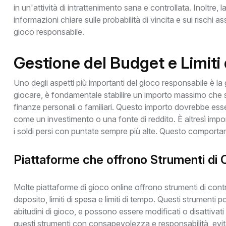
in un'attività di intrattenimento sana e controllata. Inoltre, l
informazioni chiare sulle probabilità di vincita e sui risch
gioco responsabile.
Gestione del Budget e Limiti
Uno degli aspetti più importanti del gioco responsabile è la 
giocare, è fondamentale stabilire un importo massimo che s
finanze personali o familiari. Questo importo dovrebbe ess
come un investimento o una fonte di reddito. È altresì impor
i soldi persi con puntate sempre più alte. Questo comportam
Piattaforme che offrono Strumenti di 
Molte piattaforme di gioco online offrono strumenti di contr
deposito, limiti di spesa e limiti di tempo. Questi strumenti
abitudini di gioco, e possono essere modificati o disattivati
questi strumenti con consapevolezza e responsabilità, evitand