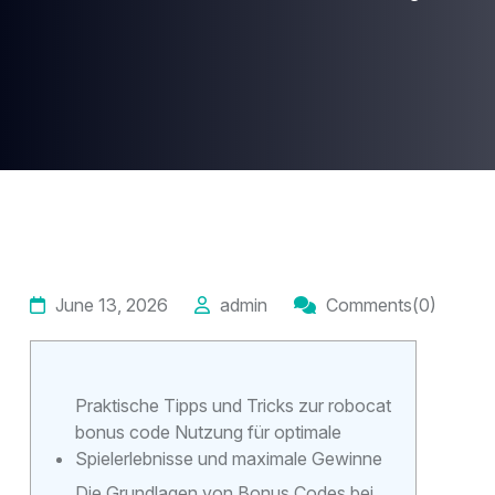
June 13, 2026
admin
Comments(0)
Praktische Tipps und Tricks zur robocat
bonus code Nutzung für optimale
Spielerlebnisse und maximale Gewinne
Die Grundlagen von Bonus Codes bei