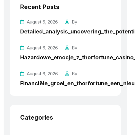
Recent Posts
August 6, 2026
By
Detailed_analysis_uncovering_the_potenti
August 6, 2026
By
Hazardowe_emocje_z_thorfortune_casino
August 6, 2026
By
Financiële_groei_en_thorfortune_een_nie
Categories