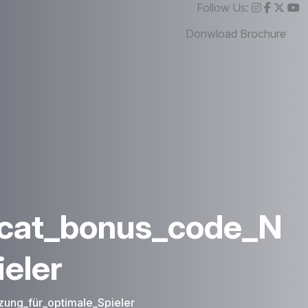
Follow Us:
Donwload Brochure
ocat_bonus_code_N
eler
zung_für_optimale_Spieler