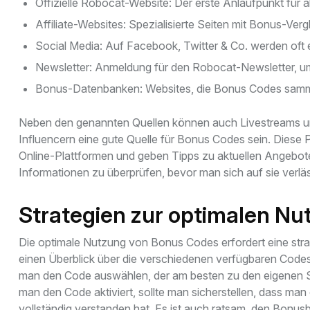
Offizielle Robocat-Website: Der erste Anlaufpunkt für 
Affiliate-Websites: Spezialisierte Seiten mit Bonus-Ver
Social Media: Auf Facebook, Twitter & Co. werden oft e
Newsletter: Anmeldung für den Robocat-Newsletter, u
Bonus-Datenbanken: Websites, die Bonus Codes samme
Neben den genannten Quellen können auch Livestreams u
Influencern eine gute Quelle für Bonus Codes sein. Diese 
Online-Plattformen und geben Tipps zu aktuellen Angeboten.
Informationen zu überprüfen, bevor man sich auf sie verläs
Strategien zur optimalen N
Die optimale Nutzung von Bonus Codes erfordert eine str
einen Überblick über die verschiedenen verfügbaren Codes
man den Code auswählen, der am besten zu den eigenen S
man den Code aktiviert, sollte man sicherstellen, dass m
vollständig verstanden hat. Es ist auch ratsam, den Bon