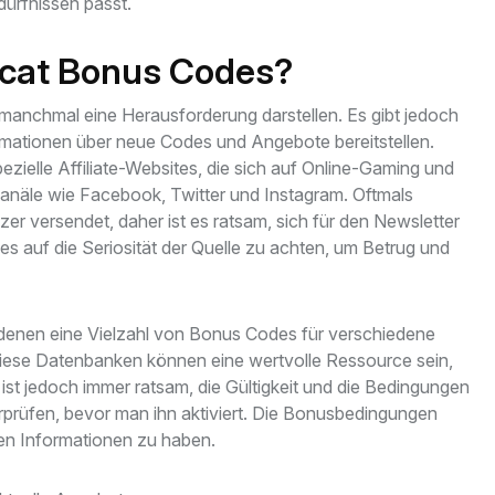
ürfnissen passt.
ocat Bonus Codes?
anchmal eine Herausforderung darstellen. Es gibt jedoch
ormationen über neue Codes und Angebote bereitstellen.
ezielle Affiliate-Websites, die sich auf Online-Gaming und
anäle wie Facebook, Twitter und Instagram. Oftmals
er versendet, daher ist es ratsam, sich für den Newsletter
s auf die Seriosität der Quelle zu achten, um Betrug und
denen eine Vielzahl von Bonus Codes für verschiedene
Diese Datenbanken können eine wertvolle Ressource sein,
st jedoch immer ratsam, die Gültigkeit und die Bedingungen
rprüfen, bevor man ihn aktiviert. Die Bonusbedingungen
sten Informationen zu haben.