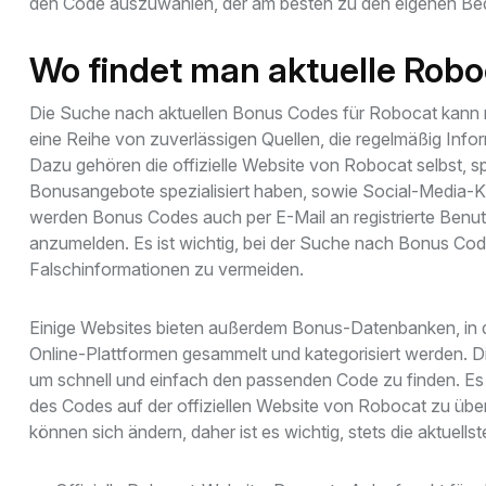
den Code auszuwählen, der am besten zu den eigenen Bed
Wo findet man aktuelle Rob
Die Suche nach aktuellen Bonus Codes für Robocat kann m
eine Reihe von zuverlässigen Quellen, die regelmäßig Inf
Dazu gehören die offizielle Website von Robocat selbst, sp
Bonusangebote spezialisiert haben, sowie Social-Media-K
werden Bonus Codes auch per E-Mail an registrierte Benutz
anzumelden. Es ist wichtig, bei der Suche nach Bonus Code
Falschinformationen zu vermeiden.
Einige Websites bieten außerdem Bonus-Datenbanken, in 
Online-Plattformen gesammelt und kategorisiert werden. 
um schnell und einfach den passenden Code zu finden. Es i
des Codes auf der offiziellen Website von Robocat zu übe
können sich ändern, daher ist es wichtig, stets die aktuell