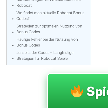
Robocat
Wo findet man aktuelle Robocat Bonus
Codes?
Strategien zur optimalen Nutzung von
Bonus Codes
Häufige Fehler bei der Nutzung von
Bonus Codes
Jenseits der Codes – Langfristige
Strategien für Robocat Spieler
Spi