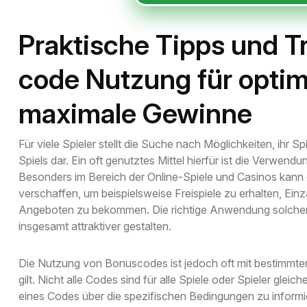
Praktische Tipps und T
code Nutzung für optim
maximale Gewinne
Für viele Spieler stellt die Suche nach Möglichkeiten, ihr S
Spiels dar. Ein oft genutztes Mittel hierfür ist die Verwend
Besonders im Bereich der Online-Spiele und Casinos kann
verschaffen, um beispielsweise Freispiele zu erhalten, Ei
Angeboten zu bekommen. Die richtige Anwendung solcher
insgesamt attraktiver gestalten.
Die Nutzung von Bonuscodes ist jedoch oft mit bestimmt
gilt. Nicht alle Codes sind für alle Spiele oder Spieler gleic
eines Codes über die spezifischen Bedingungen zu informie