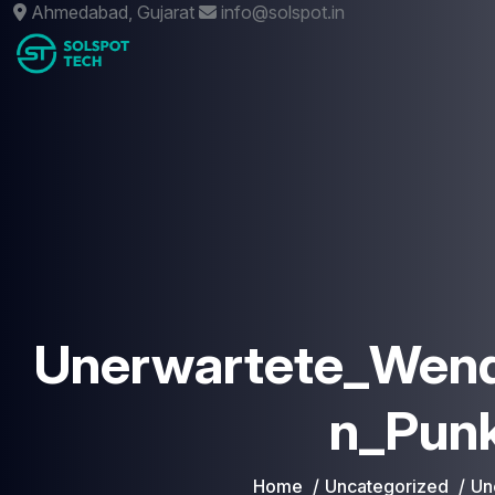
Ahmedabad, Gujarat
info@solspot.in
Unerwartete_Wend
n_Pun
Home
Uncategorized
Un