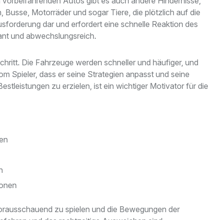
n vorbeifahrenden Autos gibt es auch andere Hindernisse,
usse, Motorräder und sogar Tiere, die plötzlich auf die
ausforderung dar und erfordert eine schnelle Reaktion des
ssant und abwechslungsreich.
chritt. Die Fahrzeuge werden schneller und häufiger, und
om Spieler, dass er seine Strategien anpasst und seine
tleistungen zu erzielen, ist ein wichtiger Motivator für die
en
n
ionen
 vorausschauend zu spielen und die Bewegungen der