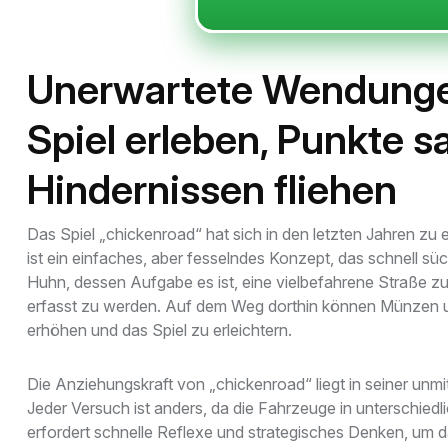
Unerwartete Wendunge
Spiel erleben, Punkte 
Hindernissen fliehen
Das Spiel „chickenroad“ hat sich in den letzten Jahren zu
ist ein einfaches, aber fesselndes Konzept, das schnell süc
Huhn, dessen Aufgabe es ist, eine vielbefahrene Straße 
erfasst zu werden. Auf dem Weg dorthin können Münzen 
erhöhen und das Spiel zu erleichtern.
Die Anziehungskraft von „
chickenroad
“ liegt in seiner un
Jeder Versuch ist anders, da die Fahrzeuge in unterschie
erfordert schnelle Reflexe und strategisches Denken, um d