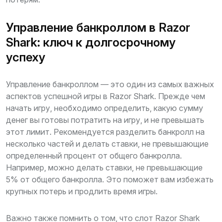
Управление банкроллом в Razor
Shark: ключ к долгосрочному
успеху
Управление банкроллом — это один из самых важных
аспектов успешной игры в Razor Shark. Прежде чем
начать игру, необходимо определить, какую сумму
денег вы готовы потратить на игру, и не превышать
этот лимит. Рекомендуется разделить банкролл на
несколько частей и делать ставки, не превышающие
определенный процент от общего банкролла.
Например, можно делать ставки, не превышающие
5% от общего банкролла. Это поможет вам избежать
крупных потерь и продлить время игры.
Важно также помнить о том, что слот Razor Shark