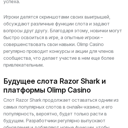
успеха.
Игроки делятся скриншотами своих выигрышей,
обсуждают различные функции слота и задают
вопросы друг другу. Благодаря этому, новички могут
быстро освоиться в игре, а опытные игроки –
совершенствовать свои навыки. Olimp Casino
регулярно проводит конкурсы и акции для членов
сообщества, что делает участие в нем еще более
привлекательным.
Будущее слота Razor Shark и
платформы Olimp Casino
Слот Razor Shark продолжает оставаться одним из
самых популярных слотов в онлайн-казино, и его
популярность, вероятно, будет только расти в
будущем. Разработчики регулярно выпускают
обновления и добавляют новые функции, чтобы