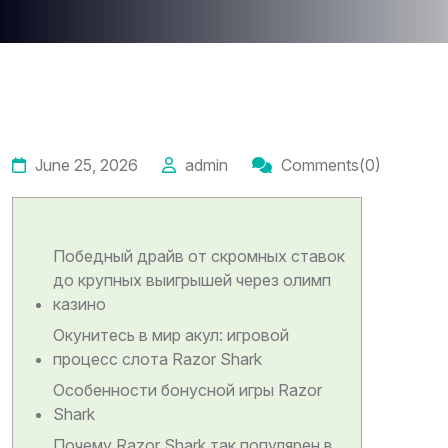
June 25, 2026
admin
Comments(0)
Победный драйв от скромных ставок
до крупных выигрышей через олимп
казино
Окунитесь в мир акул: игровой
процесс слота Razor Shark
Особенности бонусной игры Razor
Shark
Почему Razor Shark так популярен в