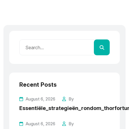
Recent Posts
August 6, 2026
By
Essentiële_strategieën_rondom_thorfortun
August 6, 2026
By