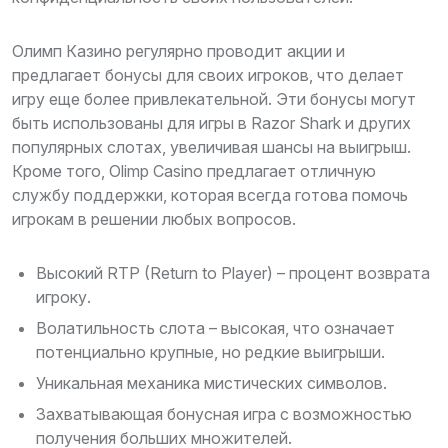
Олимп Казино регулярно проводит акции и
предлагает бонусы для своих игроков, что делает
игру еще более привлекательной. Эти бонусы могут
быть использованы для игры в Razor Shark и других
популярных слотах, увеличивая шансы на выигрыш.
Кроме того, Olimp Casino предлагает отличную
службу поддержки, которая всегда готова помочь
игрокам в решении любых вопросов.
Высокий RTP (Return to Player) – процент возврата
игроку.
Волатильность слота – высокая, что означает
потенциально крупные, но редкие выигрыши.
Уникальная механика мистических символов.
Захватывающая бонусная игра с возможностью
получения больших множителей.