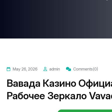
May 26, 2026
admin
Comments(0)
Вавада Казино Официа
Рабочее Зеркало Vava