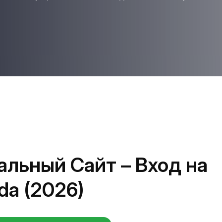
льный Сайт – Вход на
da (2026)