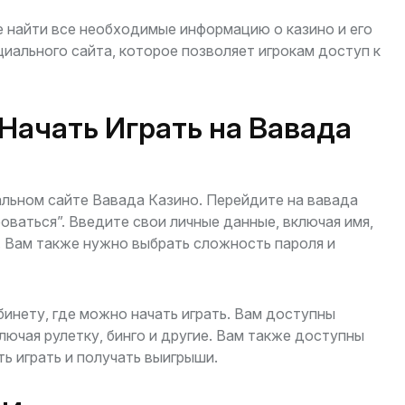
е найти все необходимые информацию о казино и его
циального сайта, которое позволяет игрокам доступ к
 Начать Играть на Вавада
альном сайте Вавада Казино. Перейдите на вавада
роваться”. Введите свои личные данные, включая имя,
. Вам также нужно выбрать сложность пароля и
бинету, где можно начать играть. Вам доступны
лючая рулетку, бинго и другие. Вам также доступны
ть играть и получать выигрыши.