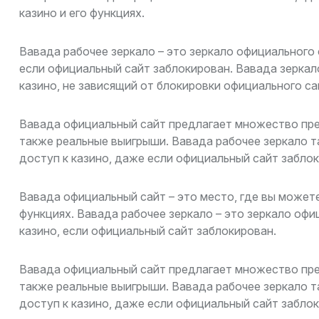
казино и его функциях.
Вавада рабочее зеркало – это зеркало официального 
если официальный сайт заблокирован. Вавада зеркало
казино, не зависящий от блокировки официального са
Вавада официальный сайт предлагает множество преи
также реальные выигрыши. Вавада рабочее зеркало 
доступ к казино, даже если официальный сайт забло
Вавада официальный сайт – это место, где вы может
функциях. Вавада рабочее зеркало – это зеркало офи
казино, если официальный сайт заблокирован.
Вавада официальный сайт предлагает множество преи
также реальные выигрыши. Вавада рабочее зеркало 
доступ к казино, даже если официальный сайт забло