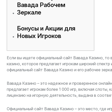
Вавада Рабочем
Зеркале
Бонусы и Акции для
Новых Игроков
Если вы ищете официальный сайт Вавада Казино, то в
казино, которое предлагает игрокам широкий спектр 
официальный сайт Вавада Казино и его рабочее зерка
Вавада Казино – это надежное и проверенное онлайн
предлагает игрокам более 1 000 игр, включая слоты, к
лицензию на игорную деятельность, выдана в соотв
Официальный сайт Вавада Казино – это место, где игр