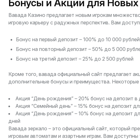
Бонусы и Акции для Новых
Вавада Казино предлагает новым игрокам множество
игровую карьеру с радужных перспектив. Вам досту
Бонус на первый депозит – 100% до 10 000 рублей
Бонус на повторный депозит – 50% до 5 000 рубл
Бонус на третий депозит – 25% до 2 500 рублей
Кроме того, вавада официальный сайт предлагает ак
дополнительные бонусы и преимущества. Некоторые 
Акция “День рождения” – 20% бонус на депозит в
Акция “Семейный день” – 15% бонус на депозит дл
Акция “День рождения” – 10% бонус на депозит д
дней
Вавада зеркало – это официальный сайт, который пр
игровым автоматам и азартным играм. Вам доступны 