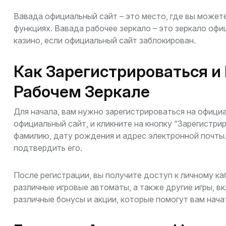
Вавада официальный сайт – это место, где вы может
функциях. Вавада рабочее зеркало – это зеркало офи
казино, если официальный сайт заблокирован.
Как Зарегистрироваться и
Рабочем Зеркале
Для начала, вам нужно зарегистрироваться на офици
официальный сайт, и кликните на кнопку “Зарегистри
фамилию, дату рождения и адрес электронной почты
подтвердить его.
После регистрации, вы получите доступ к личному ка
различные игровые автоматы, а также другие игры, вк
различные бонусы и акции, которые помогут вам нача