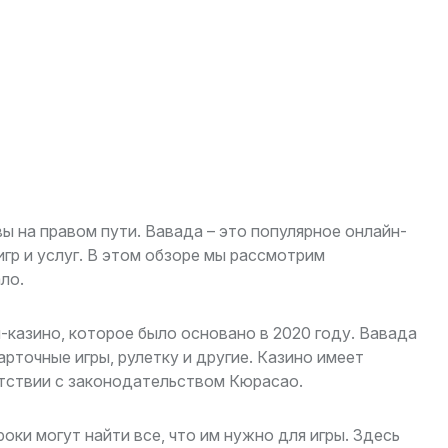
ы на правом пути. Вавада – это популярное онлайн-
игр и услуг. В этом обзоре мы рассмотрим
ло.
-казино, которое было основано в 2020 году. Вавада
арточные игры, рулетку и другие. Казино имеет
етствии с законодательством Кюрасао.
оки могут найти все, что им нужно для игры. Здесь