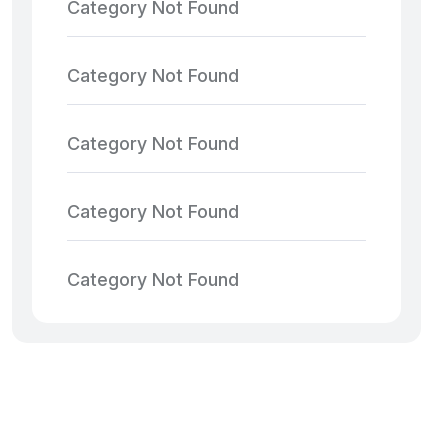
Category Not Found
Category Not Found
Category Not Found
Category Not Found
Category Not Found