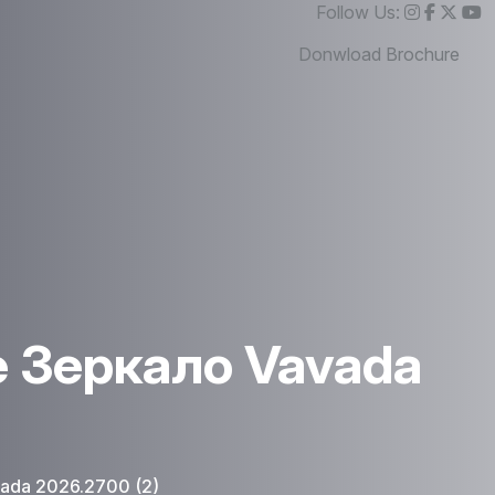
Follow Us:
Donwload Brochure
 Зеркало Vavada
ada 2026.2700 (2)