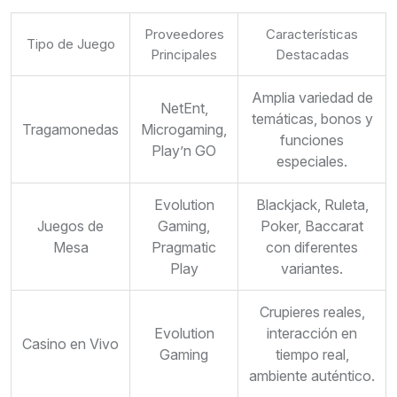
Proveedores
Características
Tipo de Juego
Principales
Destacadas
Amplia variedad de
NetEnt,
temáticas, bonos y
Tragamonedas
Microgaming,
funciones
Play’n GO
especiales.
Evolution
Blackjack, Ruleta,
Juegos de
Gaming,
Poker, Baccarat
Mesa
Pragmatic
con diferentes
Play
variantes.
Crupieres reales,
Evolution
interacción en
Casino en Vivo
Gaming
tiempo real,
ambiente auténtico.