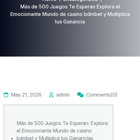
Más de 500 Juegos Te Esperan Explora el
Emocionante Mundo de casino bdmbet y Multiplica
tus Ganancia
May 21, 2026
admin
Comments(0)
Más de 500 Juegos Te Esperan: Explora
el Emocionante Mundo de casino
bdmbet y Multiplica tus Ganancias.