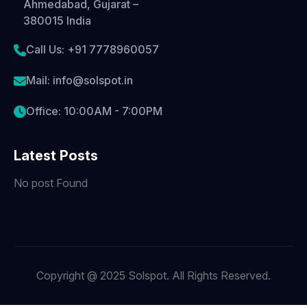
Ahmedabad, Gujarat –
380015 India
Call Us: +91 7778960057
Mail: info@solspot.in
Office: 10:00AM - 7:00PM
Latest Posts
No post Found
Copyright @ 2025 Solspot. All Rights Reserved.