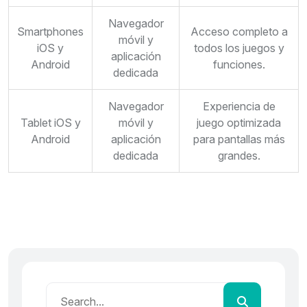
Navegador
Smartphones
Acceso completo a
móvil y
iOS y
todos los juegos y
aplicación
Android
funciones.
dedicada
Navegador
Experiencia de
Tablet iOS y
móvil y
juego optimizada
Android
aplicación
para pantallas más
dedicada
grandes.