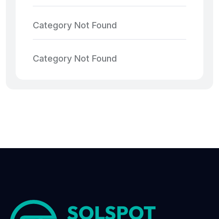
Category Not Found
Category Not Found