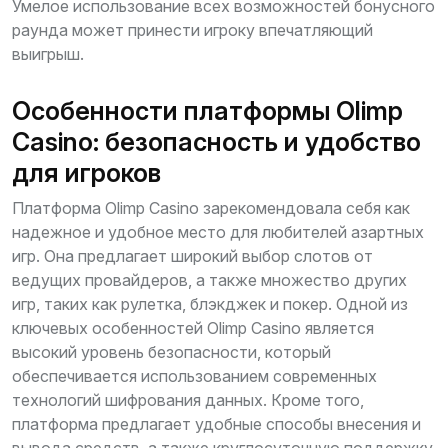
Умелое использование всех возможностей бонусного
раунда может принести игроку впечатляющий
выигрыш.
Особенности платформы Olimp
Casino: безопасность и удобство
для игроков
Платформа Olimp Casino зарекомендовала себя как
надежное и удобное место для любителей азартных
игр. Она предлагает широкий выбор слотов от
ведущих провайдеров, а также множество других
игр, таких как рулетка, блэкджек и покер. Одной из
ключевых особенностей Olimp Casino является
высокий уровень безопасности, который
обеспечивается использованием современных
технологий шифрования данных. Кроме того,
платформа предлагает удобные способы внесения и