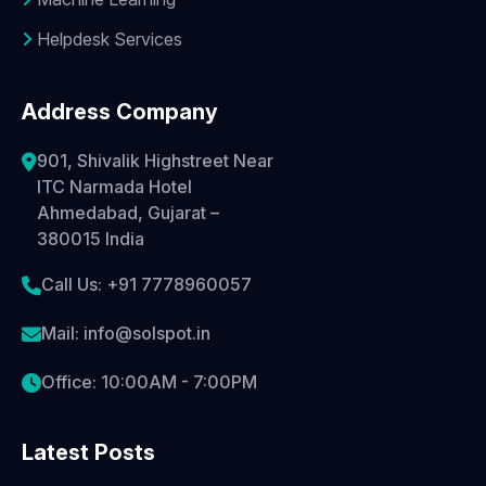
Helpdesk Services
Address Company
901, Shivalik Highstreet Near
ITC Narmada Hotel
Ahmedabad, Gujarat –
380015 India
Call Us: +91 7778960057
Mail: info@solspot.in
Office: 10:00AM - 7:00PM
Latest Posts