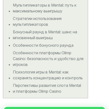
Мультипликаторы в Mental: путь к
максимальному выигрышу
Стратегии использования
мультипликаторов
Бонусный раунд в Mental: шанс на
мгновенный выигрыш
Особенности бонусного раунда
Особенности платформы Olimp
Casino: безопасность и удобство для
игроков
Психология игры в Mental: как
сохранять концентрацию и контроль
Перспективы развития слота Mental
и платформы Olimp Casino