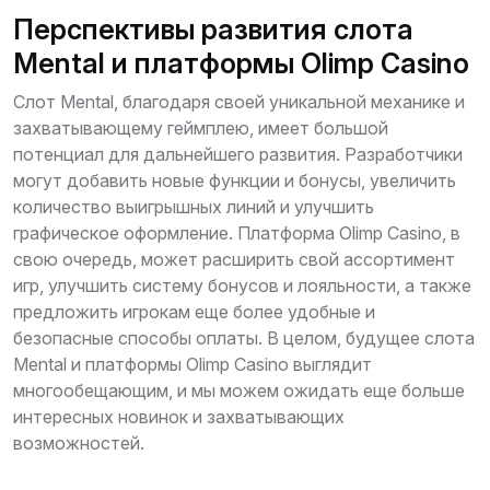
Перспективы развития слота
Mental и платформы Olimp Casino
Слот Mental, благодаря своей уникальной механике и
захватывающему геймплею, имеет большой
потенциал для дальнейшего развития. Разработчики
могут добавить новые функции и бонусы, увеличить
количество выигрышных линий и улучшить
графическое оформление. Платформа Olimp Casino, в
свою очередь, может расширить свой ассортимент
игр, улучшить систему бонусов и лояльности, а также
предложить игрокам еще более удобные и
безопасные способы оплаты. В целом, будущее слота
Mental и платформы Olimp Casino выглядит
многообещающим, и мы можем ожидать еще больше
интересных новинок и захватывающих
возможностей.