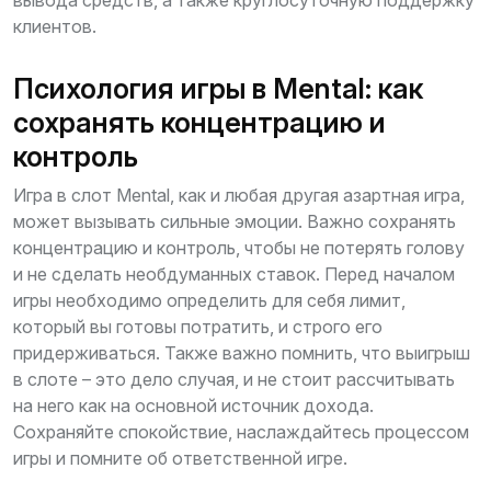
вывода средств, а также круглосуточную поддержку
клиентов.
Психология игры в Mental: как
сохранять концентрацию и
контроль
Игра в слот Mental, как и любая другая азартная игра,
может вызывать сильные эмоции. Важно сохранять
концентрацию и контроль, чтобы не потерять голову
и не сделать необдуманных ставок. Перед началом
игры необходимо определить для себя лимит,
который вы готовы потратить, и строго его
придерживаться. Также важно помнить, что выигрыш
в слоте – это дело случая, и не стоит рассчитывать
на него как на основной источник дохода.
Сохраняйте спокойствие, наслаждайтесь процессом
игры и помните об ответственной игре.