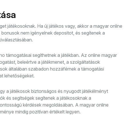
tása
et játékosoknak. Ha új játékos vagy, akkor a magyar online
a bonusok nem igényelnek depositot, és segítenek a
kiválasztásában.
no támogatásai segíthetnek a játékban. Az online magyar
gatást, beleértve a játékmenet, a szolgáltatások
kosok általában szabadon hozzáférnek a támogatási
at lehetőségeket.
ogy a játékosok biztonságos és nyugodt játékélményt
ációk és segítségek segítenek a játékosoknak a
kfontosságú kérdések megoldásában. A magyar online
ménye mindig pozitívan értékelt legyen.