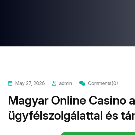
May 27, 2026
admin
Comments(0)
Magyar Online Casino a
ügyfélszolgálattal és t