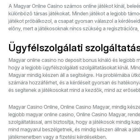
A Magyar Online Casino számos online játékot kínál, beleé
különböző társas játékokat. Minden játékot a legjobb támog
játékot próbálkozol, a csapat gyorsan válaszol a kérdéseid
előny, mert a játékosoknak nincs szükség a regisztrációra, 
Ügyfélszolgálati szolgáltatá
Magyar online casino no deposit bonus kínáló és legjobb ma
hogy a legjobb ügyfélszolgálati szolgáltatásokat kínál. M
Magyar mindig készen áll a segítségre. Ha problémába ütköz
számára hozzáférhet, és a kérdéseit gyorsan és hatékonya
és segítenek a játékosokat mind a kezdők, mind az erőseb
Magyar Casino Online, Online Casino Magyar, mindig késze
legjobb magyar online casino, Online Casino Magyar, rend
szolgáltatással, ami biztosítja, hogy a játékosok mindig ka
mind magyarul beszélgetnek, és mindig készen állnak a já
játékmenetben vagy a fizetési kérdésekben.