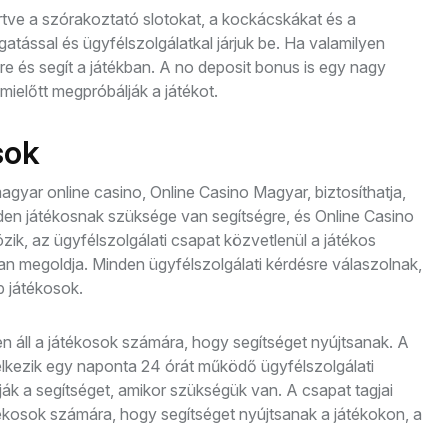
rtve a szórakoztató slotokat, a kockácskákat és a
atással és ügyfélszolgálatkal járjuk be. Ha valamilyen
re és segít a játékban. A no deposit bonus is egy nagy
mielőtt megpróbálják a játékot.
sok
gyar online casino, Online Casino Magyar, biztosíthatja,
inden játékosnak szüksége van segítségre, és Online Casino
ik, az ügyfélszolgálati csapat közvetlenül a játékos
n megoldja. Minden ügyfélszolgálati kérdésre válaszolnak,
b játékosok.
n áll a játékosok számára, hogy segítséget nyújtsanak. A
elkezik egy naponta 24 órát működő ügyfélszolgálati
pják a segítséget, amikor szükségük van. A csapat tagjai
tékosok számára, hogy segítséget nyújtsanak a játékokon, a