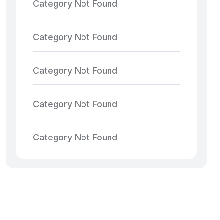
Category Not Found
Category Not Found
Category Not Found
Category Not Found
Category Not Found