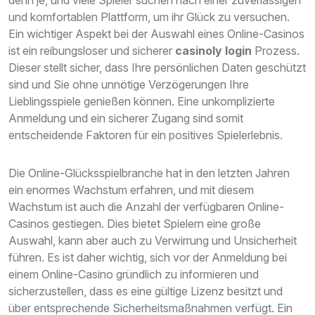
denn je, und viele Spieler suchen nach einer zuverlässigen
und komfortablen Plattform, um ihr Glück zu versuchen.
Ein wichtiger Aspekt bei der Auswahl eines Online-Casinos
ist ein reibungsloser und sicherer
casinoly login
Prozess.
Dieser stellt sicher, dass Ihre persönlichen Daten geschützt
sind und Sie ohne unnötige Verzögerungen Ihre
Lieblingsspiele genießen können. Eine unkomplizierte
Anmeldung und ein sicherer Zugang sind somit
entscheidende Faktoren für ein positives Spielerlebnis.
Die Online-Glücksspielbranche hat in den letzten Jahren
ein enormes Wachstum erfahren, und mit diesem
Wachstum ist auch die Anzahl der verfügbaren Online-
Casinos gestiegen. Dies bietet Spielern eine große
Auswahl, kann aber auch zu Verwirrung und Unsicherheit
führen. Es ist daher wichtig, sich vor der Anmeldung bei
einem Online-Casino gründlich zu informieren und
sicherzustellen, dass es eine gültige Lizenz besitzt und
über entsprechende Sicherheitsmaßnahmen verfügt. Ein