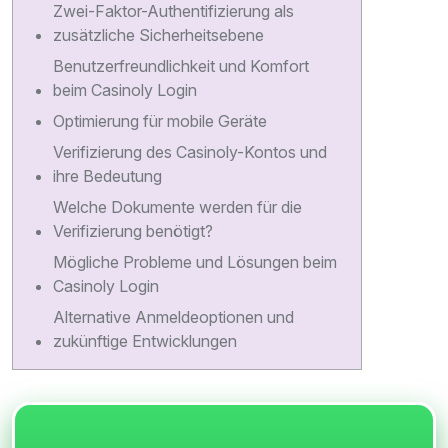
Zwei-Faktor-Authentifizierung als
zusätzliche Sicherheitsebene
Benutzerfreundlichkeit und Komfort
beim Casinoly Login
Optimierung für mobile Geräte
Verifizierung des Casinoly-Kontos und
ihre Bedeutung
Welche Dokumente werden für die
Verifizierung benötigt?
Mögliche Probleme und Lösungen beim
Casinoly Login
Alternative Anmeldeoptionen und
zukünftige Entwicklungen