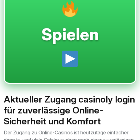
Spielen
Aktueller Zugang casinoly login
für zuverlässige Online-
Sicherheit und Komfort
Der Zugang zu Online-Casinos ist heutzutage einfacher