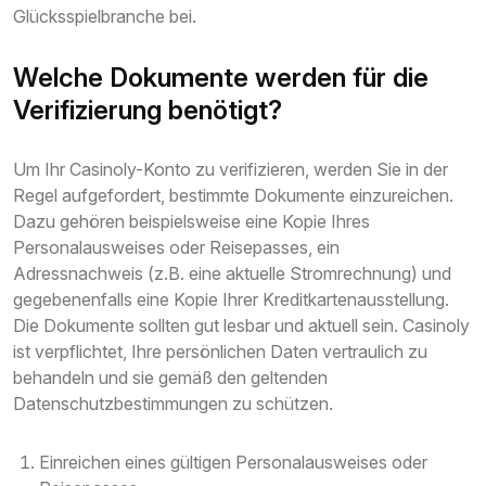
Glücksspielbranche bei.
Welche Dokumente werden für die
Verifizierung benötigt?
Um Ihr Casinoly-Konto zu verifizieren, werden Sie in der
Regel aufgefordert, bestimmte Dokumente einzureichen.
Dazu gehören beispielsweise eine Kopie Ihres
Personalausweises oder Reisepasses, ein
Adressnachweis (z.B. eine aktuelle Stromrechnung) und
gegebenenfalls eine Kopie Ihrer Kreditkartenausstellung.
Die Dokumente sollten gut lesbar und aktuell sein. Casinoly
ist verpflichtet, Ihre persönlichen Daten vertraulich zu
behandeln und sie gemäß den geltenden
Datenschutzbestimmungen zu schützen.
Einreichen eines gültigen Personalausweises oder