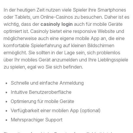
In der heutigen Zeit nutzen viele Spieler ihre Smartphones
oder Tablets, um Online-Casinos zu besuchen. Daher ist es
wichtig, dass der
casinoly login
auch für mobile Geräte
optimiert ist. Casinoly bietet eine responsive Website und
möglicherweise auch eine eigene mobile App an, die eine
komfortable Spielerfahrung auf kleinen Bildschirmen
ermöglicht. Sie sollten in der Lage sein, sich problemlos
über Ihr mobiles Gerät anzumelden und Ihre Lieblingsspiele
zu spielen, egal wo Sie sich befinden.
Schnelle und einfache Anmeldung
Intuitive Benutzeroberfläche
Optimierung für mobile Geräte
Verfügbarkeit einer mobilen App (optional)
Mehrsprachiger Support