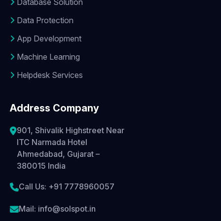
Database Solution
Data Protection
App Development
Machine Learning
Helpdesk Services
Address Company
901, Shivalik Highstreet Near
ITC Narmada Hotel
Ahmedabad, Gujarat –
380015 India
Call Us: +91 7778960057
Mail: info@solspot.in