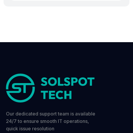
Our dedicated support team is available
24/7 to ensure smooth IT operations,
quick issue resolution