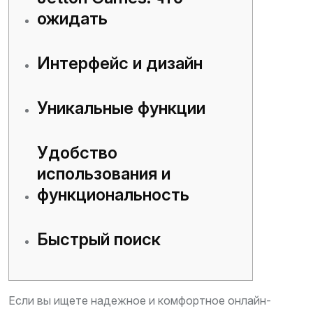
ожидать
Интерфейс и дизайн
Уникальные функции
Удобство
использования и
функциональность
Быстрый поиск
Если вы ищете надежное и комфортное онлайн-