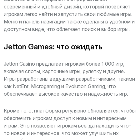
современный и удобный дизайн, который позволяет
игрокам легко найти и запустить свои любимые игры.
Меню и панель навигации также сделаны в удобном и
доступном виде, что облегчает поиск и выбор игры.
Jetton Games: что ожидать
Jetton Casino предлагает игрокам более 1 000 игр,
включая слоты, карточные игры, рулетку и другие.
Игры разработаны ведущими разработчиками, такими
как NetEnt, Microgaming и Evolution Gaming, что
обеспечивает высокое качество и надежность игр.
Кроме того, платформа регулярно обновляется, чтобы
обеспечить игрокам доступ к новым и интересным
играм. Это позволяет игрокам всегда находить что-
то новое и интересное, что может улучшить их