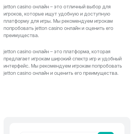
jetton casino онлайн – это отличный выбор для
игроков, которые ищут удобную и доступную
платформу для игры. Мы рекомендуем игрокам
попробовать jetton casino онлайн и оценить его
преимущества.
jetton casino онлайн – это платформа, которая
предлагает игрокам широкий спектр игр и удобный
интерфейс. Мы рекомендуем игрокам попробовать
jetton casino онлайн и оценить его преимущества.