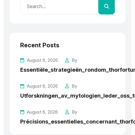
Recent Posts
August 6, 2026
By
Essentiële_strategieën_rondom_thorfortun
August 6, 2026
By
Utforskningen_av_mytologien_leder_oss_t
August 6, 2026
By
Précisions_essentielles_concernant_thorf