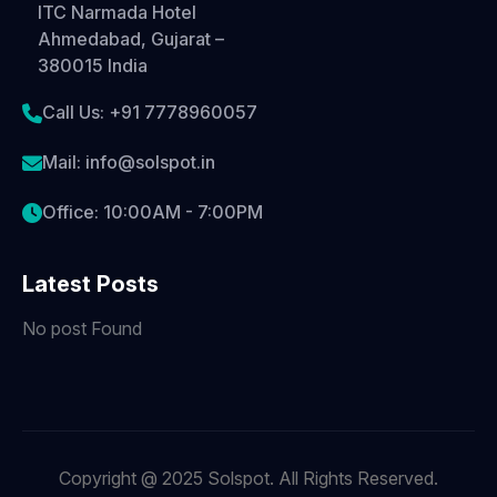
ITC Narmada Hotel
Ahmedabad, Gujarat –
380015 India
Call Us: +91 7778960057
Mail: info@solspot.in
Office: 10:00AM - 7:00PM
Latest Posts
No post Found
Copyright @ 2025 Solspot. All Rights Reserved.