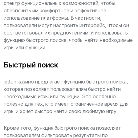
спектр функциональных возможностей, чтобы
обеспечить им комфортное и эффективное
использование платформы. В частности,
пользователи могут настроить интерфейс, чтобы он
соответствовал их предпочтениям, и использовать
функцию быстрого поиска, чтобы найти необходимые
игры или функции.
Быстрый поиск
jetton казино предлагает функцию быстрого поиска,
которая позволяет пользователям быстро найти
необходимые игры или функции. Это особенно
полезно для тех, кто имеет ограниченное время для
игры и хочет быстро найти свою любимую игру.
Кроме того, функция быстрого поиска позволяет
пользователям фильтровать результаты по