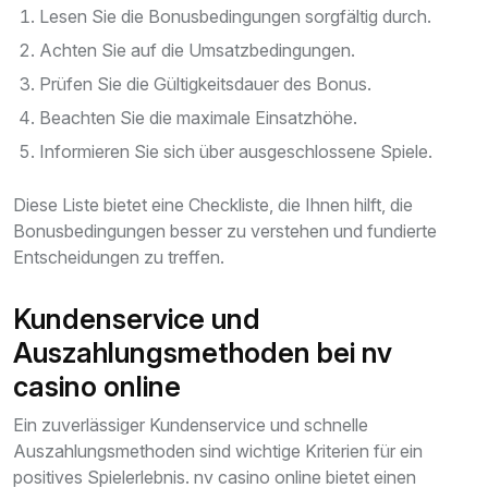
Lesen Sie die Bonusbedingungen sorgfältig durch.
Achten Sie auf die Umsatzbedingungen.
Prüfen Sie die Gültigkeitsdauer des Bonus.
Beachten Sie die maximale Einsatzhöhe.
Informieren Sie sich über ausgeschlossene Spiele.
Diese Liste bietet eine Checkliste, die Ihnen hilft, die
Bonusbedingungen besser zu verstehen und fundierte
Entscheidungen zu treffen.
Kundenservice und
Auszahlungsmethoden bei nv
casino online
Ein zuverlässiger Kundenservice und schnelle
Auszahlungsmethoden sind wichtige Kriterien für ein
positives Spielerlebnis. nv casino online bietet einen