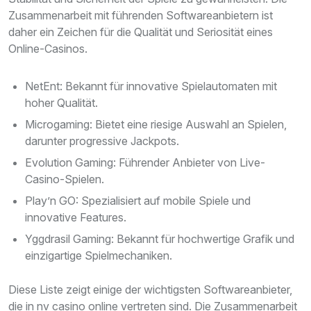
Zusammenarbeit mit führenden Softwareanbietern ist
daher ein Zeichen für die Qualität und Seriosität eines
Online-Casinos.
NetEnt: Bekannt für innovative Spielautomaten mit
hoher Qualität.
Microgaming: Bietet eine riesige Auswahl an Spielen,
darunter progressive Jackpots.
Evolution Gaming: Führender Anbieter von Live-
Casino-Spielen.
Play’n GO: Spezialisiert auf mobile Spiele und
innovative Features.
Yggdrasil Gaming: Bekannt für hochwertige Grafik und
einzigartige Spielmechaniken.
Diese Liste zeigt einige der wichtigsten Softwareanbieter,
die in nv casino online vertreten sind. Die Zusammenarbeit