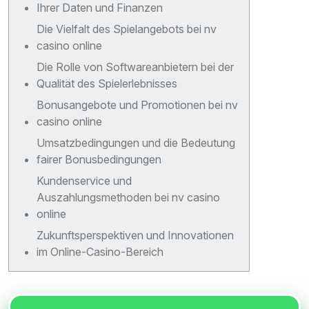
Ihrer Daten und Finanzen
Die Vielfalt des Spielangebots bei nv
casino online
Die Rolle von Softwareanbietern bei der
Qualität des Spielerlebnisses
Bonusangebote und Promotionen bei nv
casino online
Umsatzbedingungen und die Bedeutung
fairer Bonusbedingungen
Kundenservice und
Auszahlungsmethoden bei nv casino
online
Zukunftsperspektiven und Innovationen
im Online-Casino-Bereich