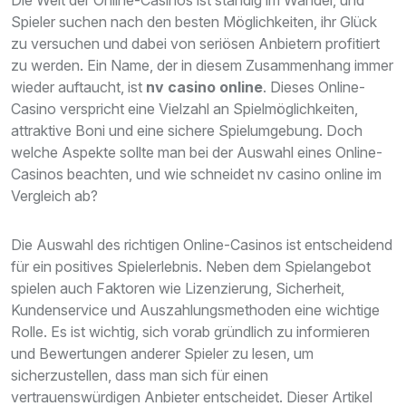
Die Welt der Online-Casinos ist ständig im Wandel, und
Spieler suchen nach den besten Möglichkeiten, ihr Glück
zu versuchen und dabei von seriösen Anbietern profitiert
zu werden. Ein Name, der in diesem Zusammenhang immer
wieder auftaucht, ist
nv casino online
. Dieses Online-
Casino verspricht eine Vielzahl an Spielmöglichkeiten,
attraktive Boni und eine sichere Spielumgebung. Doch
welche Aspekte sollte man bei der Auswahl eines Online-
Casinos beachten, und wie schneidet nv casino online im
Vergleich ab?
Die Auswahl des richtigen Online-Casinos ist entscheidend
für ein positives Spielerlebnis. Neben dem Spielangebot
spielen auch Faktoren wie Lizenzierung, Sicherheit,
Kundenservice und Auszahlungsmethoden eine wichtige
Rolle. Es ist wichtig, sich vorab gründlich zu informieren
und Bewertungen anderer Spieler zu lesen, um
sicherzustellen, dass man sich für einen
vertrauenswürdigen Anbieter entscheidet. Dieser Artikel