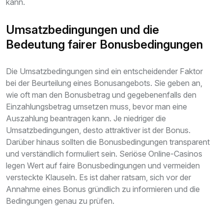
kann.
Umsatzbedingungen und die
Bedeutung fairer Bonusbedingungen
Die Umsatzbedingungen sind ein entscheidender Faktor
bei der Beurteilung eines Bonusangebots. Sie geben an,
wie oft man den Bonusbetrag und gegebenenfalls den
Einzahlungsbetrag umsetzen muss, bevor man eine
Auszahlung beantragen kann. Je niedriger die
Umsatzbedingungen, desto attraktiver ist der Bonus.
Darüber hinaus sollten die Bonusbedingungen transparent
und verständlich formuliert sein. Seriöse Online-Casinos
legen Wert auf faire Bonusbedingungen und vermeiden
versteckte Klauseln. Es ist daher ratsam, sich vor der
Annahme eines Bonus gründlich zu informieren und die
Bedingungen genau zu prüfen.