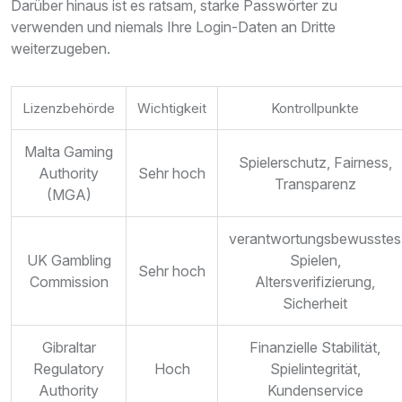
Darüber hinaus ist es ratsam, starke Passwörter zu
verwenden und niemals Ihre Login-Daten an Dritte
weiterzugeben.
Lizenzbehörde
Wichtigkeit
Kontrollpunkte
Malta Gaming
Spielerschutz, Fairness,
Authority
Sehr hoch
Transparenz
(MGA)
verantwortungsbewusstes
UK Gambling
Spielen,
Sehr hoch
Commission
Altersverifizierung,
Sicherheit
Gibraltar
Finanzielle Stabilität,
Regulatory
Hoch
Spielintegrität,
Authority
Kundenservice