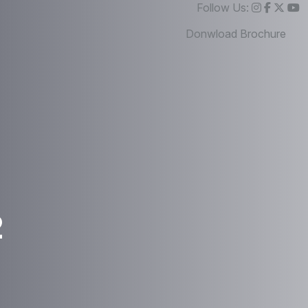
Follow Us:
Donwload Brochure
2