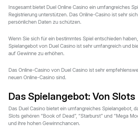
Insgesamt bietet Duel Online Casino ein umfangreiches Spie
Registrierung unterstützen. Das Online-Casino ist sehr sich
persönlichen Daten zu schützen.
Wenn Sie sich für ein bestimmtes Spiel entschieden haben,
Spielangebot von Duel Casino ist sehr umfangreich und bie
auf Gewinne zu erhöhen.
Das Online-Casino von Duel Casino ist sehr empfehlenswer
neuen Online-Casino sind.
Das Spielangebot: Von Slots 
Das Duel Casino bietet ein umfangreiches Spielangebot, das
Slots gehören “Book of Dead”, “Starburst” und “Mega Mool
und ihre hohen Gewinnchancen.