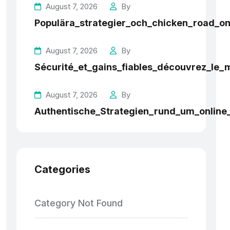
August 7, 2026
By
Populära_strategier_och_chicken_road_onl
August 7, 2026
By
Sécurité_et_gains_fiables_découvrez_le_m
August 7, 2026
By
Authentische_Strategien_rund_um_online
Categories
Category Not Found