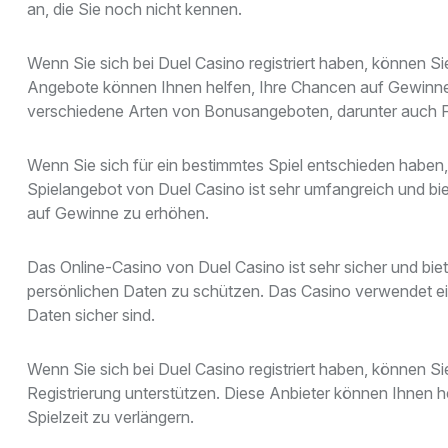
an, die Sie noch nicht kennen.
Wenn Sie sich bei Duel Casino registriert haben, können 
Angebote können Ihnen helfen, Ihre Chancen auf Gewinne z
verschiedene Arten von Bonusangeboten, darunter auch F
Wenn Sie sich für ein bestimmtes Spiel entschieden haben,
Spielangebot von Duel Casino ist sehr umfangreich und bie
auf Gewinne zu erhöhen.
Das Online-Casino von Duel Casino ist sehr sicher und biet
persönlichen Daten zu schützen. Das Casino verwendet ein
Daten sicher sind.
Wenn Sie sich bei Duel Casino registriert haben, können Si
Registrierung unterstützen. Diese Anbieter können Ihnen 
Spielzeit zu verlängern.