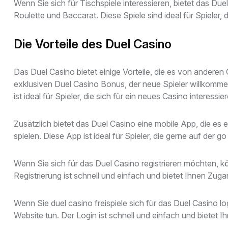
Wenn Sie sich für Tischspiele interessieren, bietet das Due
Roulette und Baccarat. Diese Spiele sind ideal für Spieler, 
Die Vorteile des Duel Casino
Das Duel Casino bietet einige Vorteile, die es von anderen
exklusiven Duel Casino Bonus, der neue Spieler willkomme
ist ideal für Spieler, die sich für ein neues Casino interessie
Zusätzlich bietet das Duel Casino eine mobile App, die es
spielen. Diese App ist ideal für Spieler, die gerne auf der g
Wenn Sie sich für das Duel Casino registrieren möchten, kö
Registrierung ist schnell und einfach und bietet Ihnen Zug
Wenn Sie
duel casino freispiele
sich für das Duel Casino lo
Website tun. Der Login ist schnell und einfach und bietet 