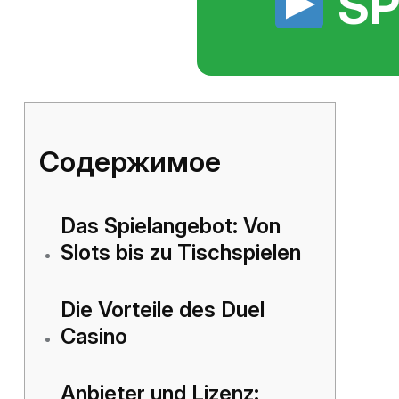
SP
Содержимое
Das Spielangebot: Von
Slots bis zu Tischspielen
Die Vorteile des Duel
Casino
Anbieter und Lizenz: