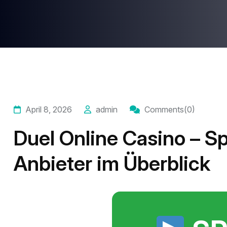
April 8, 2026
admin
Comments(0)
Duel Online Casino – S
Anbieter im Überblick