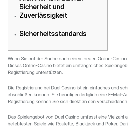
Sicherheit und
Zuverlässigkeit
Sicherheitsstandards
Wenn Sie auf der Suche nach einem neuen Online-Casino si
Dieses Online-Casino bietet ein umfangreiches Spielangebot
Registrierung unterstützen.
Die Registrierung bei Duel Casino ist ein einfaches und sc
abschließen können. Sie benötigen lediglich eine E-Mail-Ad
Registrierung können Sie sich direkt an den verschiedenen
Das Spielangebot von Duel Casino umfasst eine Vielzahl a
beliebtesten Spiele wie Roulette, Blackjack und Poker. Dar