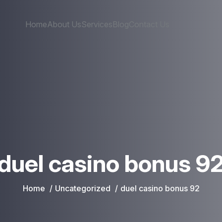
Home
About Us
Services
Blog
Contact Us
duel casino bonus 9
Home
Uncategorized
duel casino bonus 92