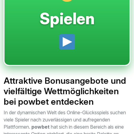
Spielen
Attraktive Bonusangebote und
vielfältige Wettmöglichkeiten
bei powbet entdecken
In der dynamischen Welt des Online-Glücksspiels suchen
viele Spieler nach zuverlässigen und aufregenden
Plattformen.
powbet
hat sich in diesem Bereich als eine