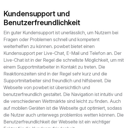
Kundensupport und
Benutzerfreundlichkeit
Ein guter Kundensupport ist unerlässlich, um Nutzern bei
Fragen oder Problemen schnell und kompetent
weiterhelfen zu können. powbet bietet einen
Kundensupport per Live-Chat, E-Mail und Telefon an. Der
Live-Chat ist in der Regel die schnellste Möglichkeit, um mit
einem Supportmitarbeiter in Kontakt zu treten. Die
Reaktionszeiten sind in der Regel sehr kurz und die
Supportmitarbeiter sind freundlich und hilfsbereit. Die
Webseite von powbet ist übersichtlich und
benutzerfreundlich gestaltet. Die Navigation ist intuitiv und
die verschiedenen Wettmärkte sind leicht zu finden. Auch
auf mobilen Geräten ist die Webseite gut optimiert, sodass
die Nutzer auch unterwegs problemlos wetten können. Die
Benutzerfreundlichkeit der Webseite ist ein wichtiger