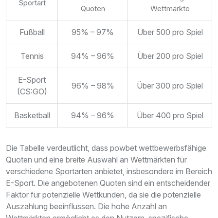
Sportart
Quoten
Wettmärkte
Fußball
95% – 97%
Über 500 pro Spiel
Tennis
94% – 96%
Über 200 pro Spiel
E-Sport
96% – 98%
Über 300 pro Spiel
(CS:GO)
Basketball
94% – 96%
Über 400 pro Spiel
Die Tabelle verdeutlicht, dass powbet wettbewerbsfähige
Quoten und eine breite Auswahl an Wettmärkten für
verschiedene Sportarten anbietet, insbesondere im Bereich
E-Sport. Die angebotenen Quoten sind ein entscheidender
Faktor für potenzielle Wettkunden, da sie die potenzielle
Auszahlung beeinflussen. Die hohe Anzahl an