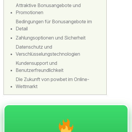
Attraktive Bonusangebote und
Promotionen
Bedingungen für Bonusangebote im
Detail
Zahlungsoptionen und Sicherheit
Datenschutz und
Verschlüsselungstechnologien
Kundensupport und
Benutzerfreundlichkeit
Die Zukunft von powbet im Online-
Wettmarkt