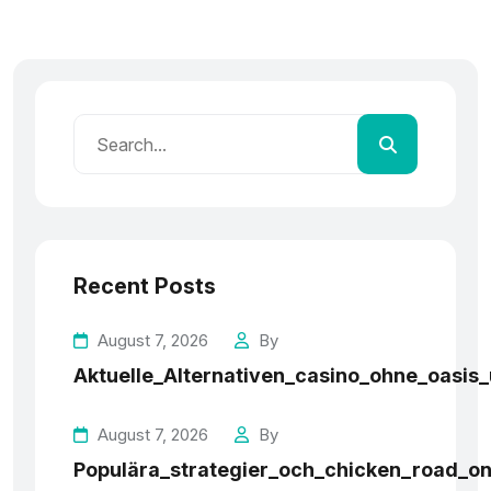
Recent Posts
August 7, 2026
By
Aktuelle_Alternativen_casino_ohne_oasi
August 7, 2026
By
Populära_strategier_och_chicken_road_onl