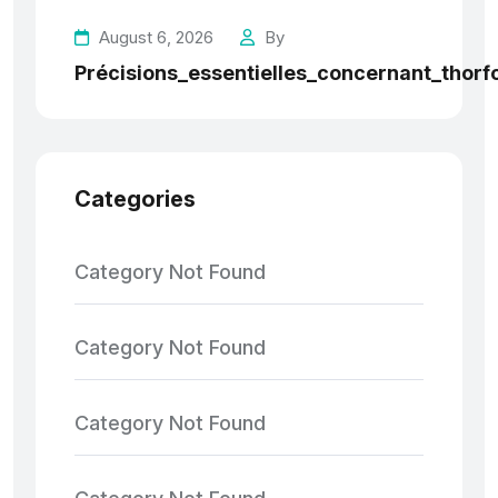
August 6, 2026
By
Précisions_essentielles_concernant_thorf
Categories
Category Not Found
Category Not Found
Category Not Found