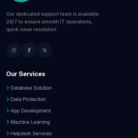
Our dedicated support team is available
24/7 to ensure smooth IT operations,
quick issue resolution
Our Services
Database Solution
Data Protection
App Development
Machine Learning
Helpdesk Services