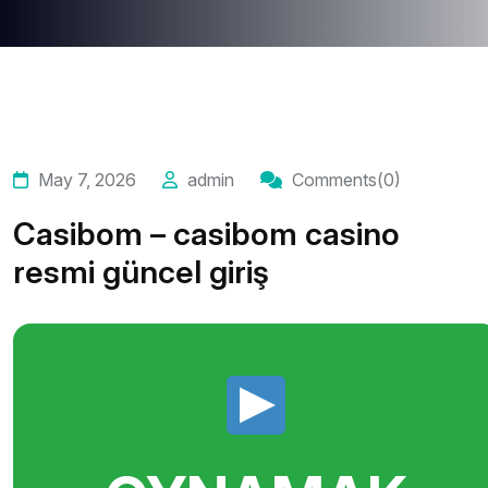
May 7, 2026
admin
Comments(0)
Casibom – casibom casino
resmi güncel giriş