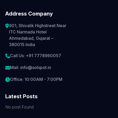
Address Company
901, Shivalik Highstreet Near
ITC Narmada Hotel
Ahmedabad, Gujarat –
380015 India
Call Us: +91 7778960057
Mail: info@solspot.in
Office: 10:00AM - 7:00PM
Latest Posts
No post Found