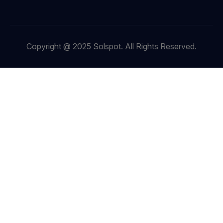
Copyright @ 2025 Solspot. All Rights Reserved.