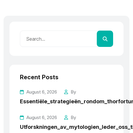
Recent Posts
August 6, 2026
By
Essentiële_strategieën_rondom_thorfortun
August 6, 2026
By
Utforskningen_av_mytologien_leder_oss_t