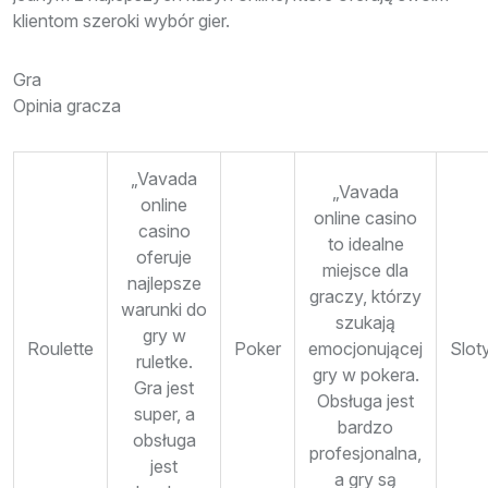
klientom szeroki wybór gier.
Gra
Opinia gracza
„Vavada
„Vavada
online
online casino
casino
to idealne
oferuje
miejsce dla
najlepsze
graczy, którzy
warunki do
szukają
gry w
Roulette
Poker
emocjonującej
Slot
ruletke.
gry w pokera.
Gra jest
Obsługa jest
super, a
bardzo
obsługa
profesjonalna,
jest
a gry są