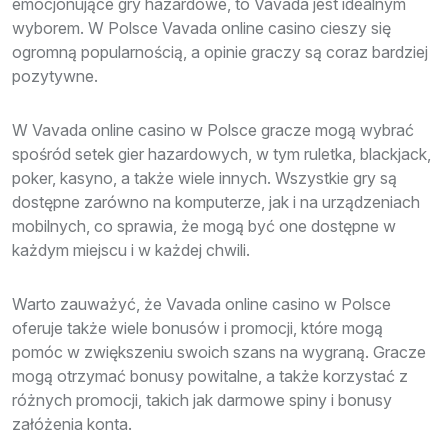
emocjonujące gry hazardowe, to Vavada jest idealnym
wyborem. W Polsce Vavada online casino cieszy się
ogromną popularnością, a opinie graczy są coraz bardziej
pozytywne.
W Vavada online casino w Polsce gracze mogą wybrać
spośród setek gier hazardowych, w tym ruletka, blackjack,
poker, kasyno, a także wiele innych. Wszystkie gry są
dostępne zarówno na komputerze, jak i na urządzeniach
mobilnych, co sprawia, że mogą być one dostępne w
każdym miejscu i w każdej chwili.
Warto zauważyć, że Vavada online casino w Polsce
oferuje także wiele bonusów i promocji, które mogą
pomóc w zwiększeniu swoich szans na wygraną. Gracze
mogą otrzymać bonusy powitalne, a także korzystać z
różnych promocji, takich jak darmowe spiny i bonusy
załóżenia konta.