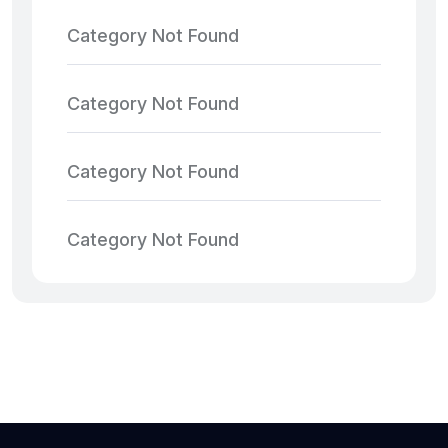
Category Not Found
Category Not Found
Category Not Found
Category Not Found