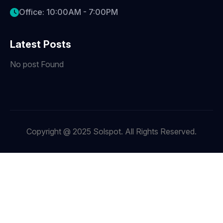
Office: 10:00AM - 7:00PM
Latest Posts
No post Found
Copyright @ 2025 Solspot. All Rights Reserved.