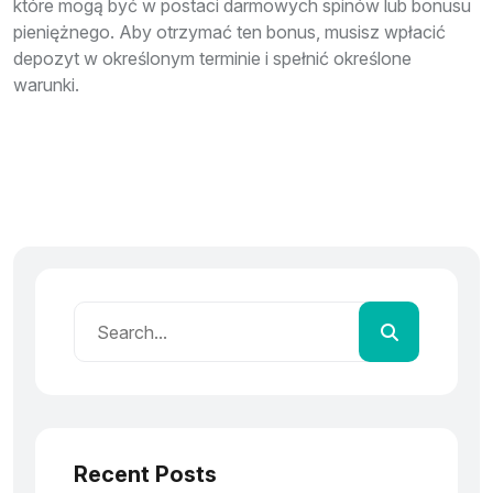
które mogą być w postaci darmowych spinów lub bonusu
pieniężnego. Aby otrzymać ten bonus, musisz wpłacić
depozyt w określonym terminie i spełnić określone
warunki.
Recent Posts