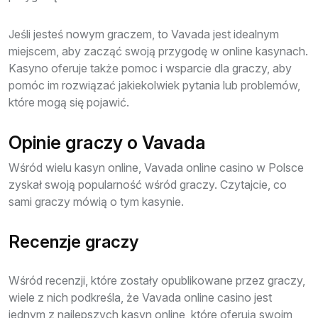
Jeśli jesteś nowym graczem, to Vavada jest idealnym
miejscem, aby zacząć swoją przygodę w online kasynach.
Kasyno oferuje także pomoc i wsparcie dla graczy, aby
pomóc im rozwiązać jakiekolwiek pytania lub problemów,
które mogą się pojawić.
Opinie graczy o Vavada
Wśród wielu kasyn online, Vavada online casino w Polsce
zyskał swoją popularność wśród graczy. Czytajcie, co
sami graczy mówią o tym kasynie.
Recenzje graczy
Wśród recenzji, które zostały opublikowane przez graczy,
wiele z nich podkreśla, że Vavada online casino jest
jednym z najlepszych kasyn online, które oferują swoim