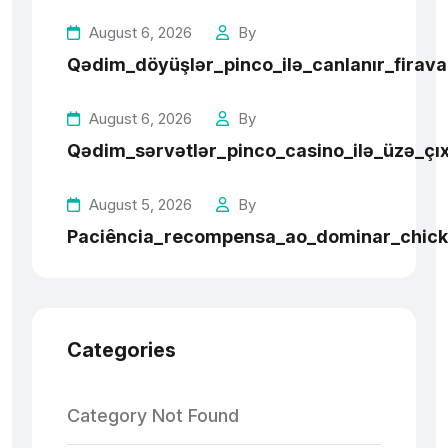
August 6, 2026
By
Qədim_döyüşlər_pinco_ilə_canlanır_firav
August 6, 2026
By
Qədim_sərvətlər_pinco_casino_ilə_üzə_çıx
August 5, 2026
By
Paciência_recompensa_ao_dominar_chicke
Categories
Category Not Found