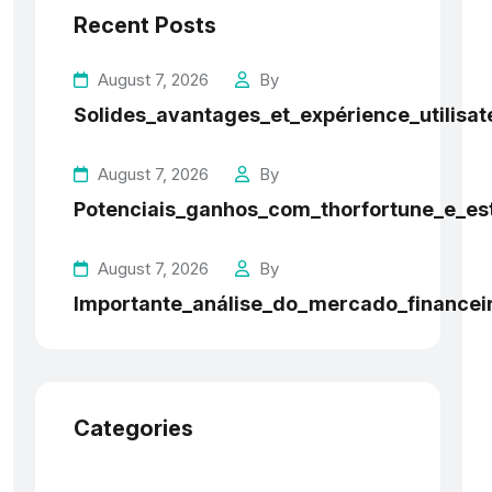
Recent Posts
August 7, 2026
By
Solides_avantages_et_expérience_utilis
August 7, 2026
By
Potenciais_ganhos_com_thorfortune_e_es
August 7, 2026
By
Importante_análise_do_mercado_financei
Categories