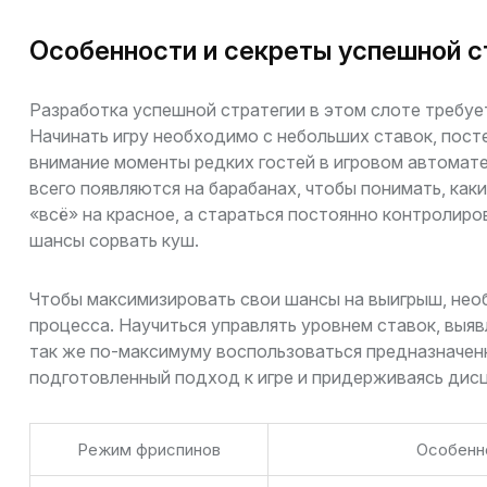
Особенности и секреты успешной с
Разработка успешной стратегии в этом слоте требует
Начинать игру необходимо с небольших ставок, посте
внимание моменты редких гостей в игровом автомате
всего появляются на барабанах, чтобы понимать, как
«всё» на красное, а стараться постоянно контролиро
шансы сорвать куш.
Чтобы максимизировать свои шансы на выигрыш, нео
процесса. Научиться управлять уровнем ставок, выяв
так же по-максимуму воспользоваться предназначен
подготовленный подход к игре и придерживаясь дис
Режим фриспинов
Особенн