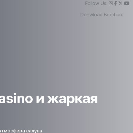
Follow Us:
Donwload Brochure
asino и жаркая
 атмосфера салуна