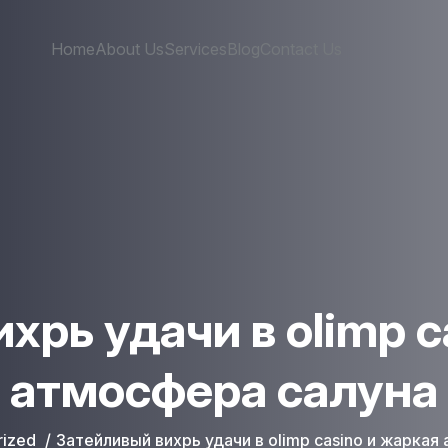
Home
About Us
Services
Blog
Contact Us
хрь удачи в olimp c
атмосфера салуна
rized
Затейливый вихрь удачи в olimp casino и жаркая