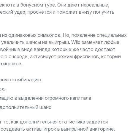
кпота в бонусном туре. Они дают нереальные,
ский удар, проснётся и поможет внизу получить
 из одинаковых символов. Но, появление специальных
но увеличить шансы на выигрыш. Wild заменяет любые
 двойник в виде вайлда которые же часто достают
свою очередь, активирует режим фриспинов, который
 игроков.
шную комбинацию.
ах.
ацию в выделении огромного капитала
 дополнительный шанс.
 то, как дополнительная статистика задаётся
создавать активы игрок в выигрынной викторине.