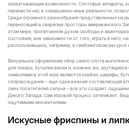
захватывающие возможности. Слотовые аппараты, ка
перенести нас в совершенно иные реальности, позвол
Среди огромного разнообразия представленных на ры
переносящий в свирепые просторы американского Зап
этом мире, пропитанном духом свободы и авантюризм
состояние, вне зависимости от того, играть в него, н
расположившись, например, в гэмблинговом ресурсе
Визуальное оформление
olimp casino
слота выполнено
для покера, бутылки виски и, конечно же, крутящиеся
символами в этой игре являются ковбои, шерифы, бут
сопровождение – еще одна важная составляющая атм
смех посетителей салуна – всё это создает ощущени
Дикого Запада. Сам игровой процесс затягивает. Вед
ощутимыми множителями.
Искусные фриспины и липк