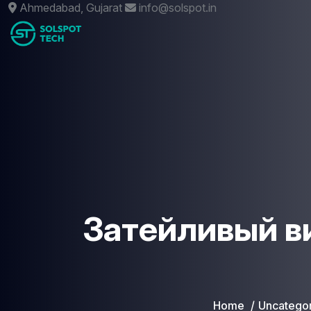
Ahmedabad, Gujarat
info@solspot.in
Затейливый ви
Home
Uncatego