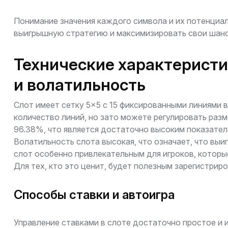
Понимание значения каждого символа и их потенциа
выигрышную стратегию и максимизировать свои шанс
Технические характеристик
и волатильность
Слот имеет сетку 5×5 с 15 фиксированными линиями в
количество линий, но зато можете регулировать разме
96.38%, что является достаточно высоким показател
Волатильность слота высокая, что означает, что выи
слот особенно привлекательным для игроков, которы
Для тех, кто это ценит, будет полезным зарегистриро
Способы ставки и автоигра
Управление ставками в слоте достаточно простое и 