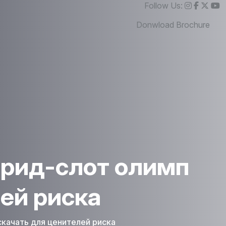
Follow Us:
Donwload Brochure
грид-слот олимп
лей риска
скачать для ценителей риска