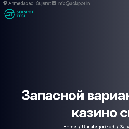
Ahmedabad, Gujarat
info@solspot.in
Запасной вариа
казино с
Home
Uncategorized
Зап