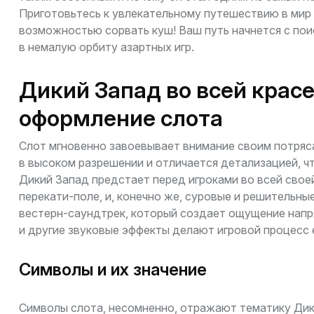
Приготовьтесь к увлекательному путешествию в мир
возможностью сорвать куш! Ваш путь начнется с пои
в немалую орбиту азартных игр.
Дикий Запад во всей красе
оформление слота
Слот мгновенно завоевывает внимание своим потря
в высоком разрешении и отличается детализацией, ч
Дикий Запад предстает перед игроками во всей свое
перекати-поле, и, конечно же, суровые и решительн
вестерн-саундтрек, который создает ощущение напр
и другие звуковые эффекты делают игровой процесс
Символы и их значение
Символы слота, несомненно, отражают тематику Дик