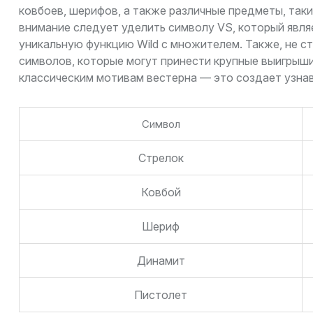
ковбоев, шерифов, а также различные предметы, таки
внимание следует уделить символу VS, который явля
уникальную функцию Wild с множителем. Также, не с
символов, которые могут принести крупные выигрыши
классическим мотивам вестерна — это создает узнава
Символ
Стрелок
Ковбой
Шериф
Динамит
Пистолет