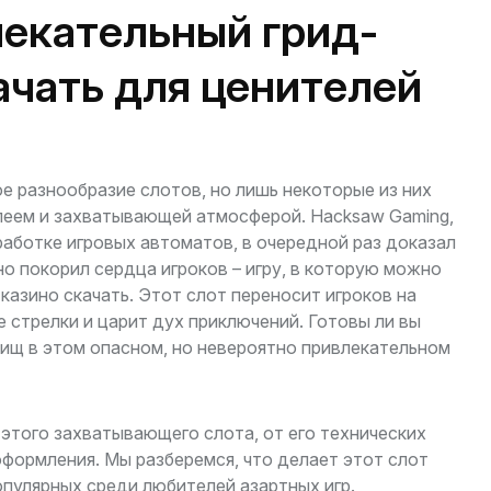
лекательный грид-
ачать для ценителей
е разнообразие слотов, но лишь некоторые из них
леем и захватывающей атмосферой. Hacksaw Gaming,
аботке игровых автоматов, в очередной раз доказал
о покорил сердца игроков – игру, в которую можно
казино скачать
. Этот слот переносит игроков на
стрелки и царит дух приключений. Готовы ли вы
вищ в этом опасном, но невероятно привлекательном
этого захватывающего слота, от его технических
оформления. Мы разберемся, что делает этот слот
опулярных среди любителей азартных игр.