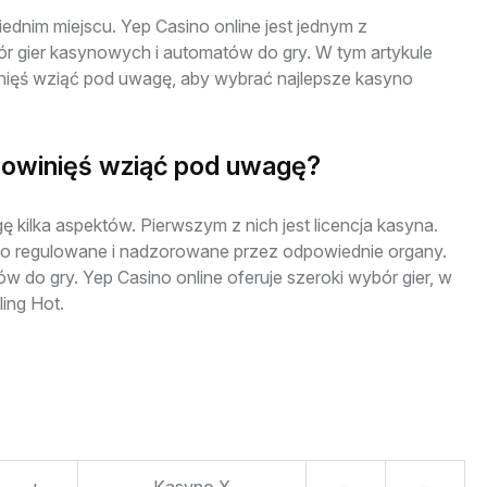
iednim miejscu. Yep Casino online jest jednym z
ór gier kasynowych i automatów do gry. W tym artykule
inięś wziąć pod uwagę, aby wybrać najlepsze kasyno
 powinięś wziąć pod uwagę?
kilka aspektów. Pierwszym z nich jest licencja kasyna.
 ono regulowane i nadzorowane przez odpowiednie organy.
 do gry. Yep Casino online oferuje szeroki wybór gier, w
ling Hot.