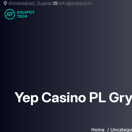
Ahmedabad, Gujarat
info@solspot.in
Yep Casino PL Gry
Home
Uncatego