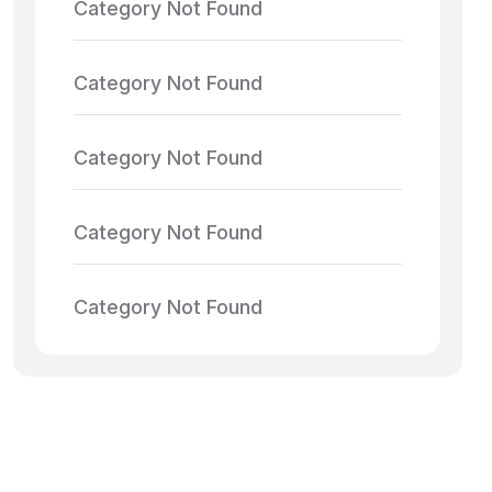
Category Not Found
Category Not Found
Category Not Found
Category Not Found
Category Not Found