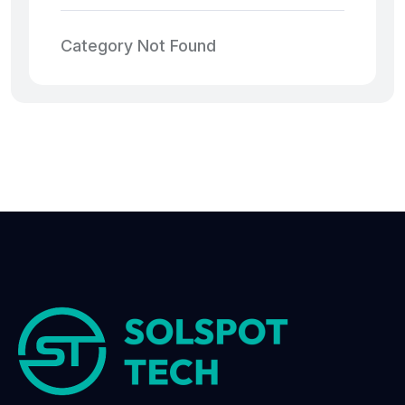
Category Not Found