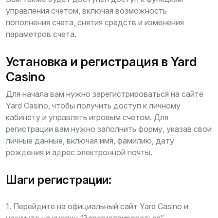
управления счетом, включая возможность
пополнения счета, снятия средств и изменения
параметров счета.
Установка и регистрация в Yard
Casino
Для начала вам нужно зарегистрироваться на сайте
Yard Casino, чтобы получить доступ к личному
кабинету и управлять игровым счетом. Для
регистрации вам нужно заполнить форму, указав свои
личные данные, включая имя, фамилию, дату
рождения и адрес электронной почты.
Шаги регистрации:
1. Перейдите на официальный сайт Yard Casino и