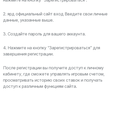
нажмите на кнопку “Зарегистрироваться”.
2.
ярд официальный сайт вход
Введите свои личные
данные, указанные выше.
3. Создайте пароль для вашего аккаунта.
4. Нажмите на кнопку “Зарегистрироваться” для
завершения регистрации.
После регистрации вы получите доступ к личному
кабинету, где сможете управлять игровым счетом,
просматривать историю своих ставок и получать
доступ к различным функциям сайта.