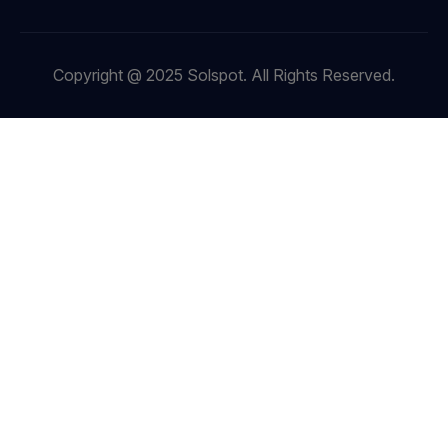
Copyright @ 2025 Solspot. All Rights Reserved.