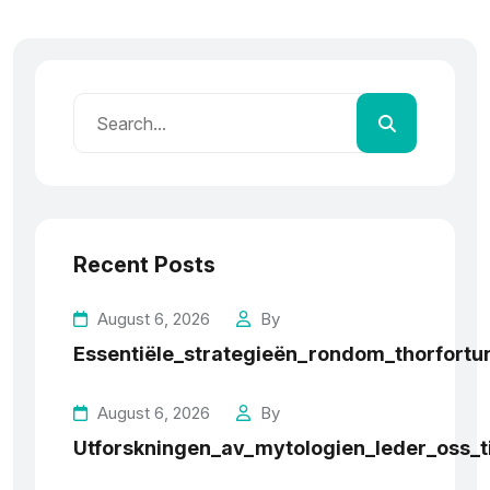
Recent Posts
August 6, 2026
By
Essentiële_strategieën_rondom_thorfortun
August 6, 2026
By
Utforskningen_av_mytologien_leder_oss_t