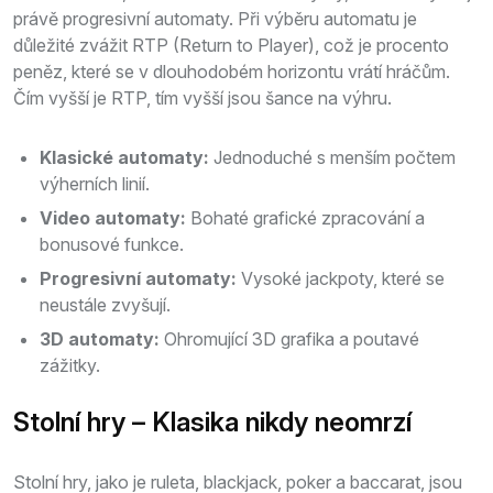
právě progresivní automaty. Při výběru automatu je
důležité zvážit RTP (Return to Player), což je procento
peněz, které se v dlouhodobém horizontu vrátí hráčům.
Čím vyšší je RTP, tím vyšší jsou šance na výhru.
Klasické automaty:
Jednoduché s menším počtem
výherních linií.
Video automaty:
Bohaté grafické zpracování a
bonusové funkce.
Progresivní automaty:
Vysoké jackpoty, které se
neustále zvyšují.
3D automaty:
Ohromující 3D grafika a poutavé
zážitky.
Stolní hry – Klasika nikdy neomrzí
Stolní hry, jako je ruleta, blackjack, poker a baccarat, jsou