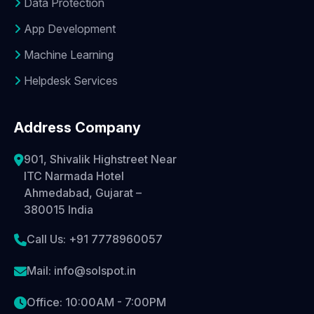
Data Protection
App Development
Machine Learning
Helpdesk Services
Address Company
901, Shivalik Highstreet Near
ITC Narmada Hotel
Ahmedabad, Gujarat –
380015 India
Call Us: +91 7778960057
Mail: info@solspot.in
Office: 10:00AM - 7:00PM