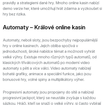
pravidly a strategiemi dané hry. Mnoho online kasin nabízí
demo verze her, které umožňují hrát zdarma a vyzkoušet si
hry bez rizika.
Automaty – Králové online kasin
Automaty, neboli sloty, jsou bezpochyby nejpopulárnější
hry v online kasinech. Jejich obliba spočívá v
jednoduchosti, široké nabídce témat a možnosti vyhrát
velké výhry. Existuje mnoho různých typů automatů, od
klasických tříválcových automatů po moderní video
automaty s pěti a více válci. Video automaty nabízejí
bohaté grafiky, animace a speciální funkce, jako jsou
bonusové hry, volné spiny a multiplikátory výher.
Progresivní automaty jsou propojeny do sítě a nabízejí
progresivní jackpot, který se neustále zvyšuje s každou
sázkou. Hráči, kteří se snaží o velké výhry, si často vybírají