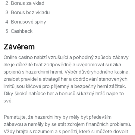
Bonus za vklad
Bonus bez vkladu
Bonusové spiny
Cashback
Závěrem
Online casino nabízí vzrušující a pohodlný způsob zábavy,
ale je důležité hrát zodpovědně a uvědomovat si rizika
spojená s hazardními hrami. Výběr důvěryhodného kasina,
znalost pravidel a strategií her a dodržování stanovených
limitů jsou klíčové pro příjemný a bezpečný herní zážitek.
Díky široké nabídce her a bonusů si každý hráč najde to
své.
Pamatujte, že hazardní hry by měly být především
zábavou a neměly by se stát zdrojem finančních problémů.
Vždy hrajte s rozumem a s penězi, které si můžete dovolit