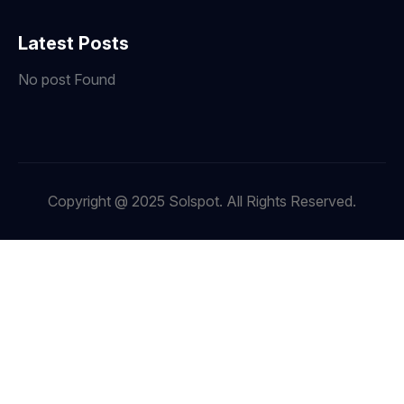
Latest Posts
No post Found
Copyright @ 2025 Solspot. All Rights Reserved.