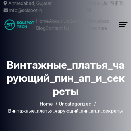
Ahmedabad, Gujarat
Follow Us:
info@solspot.in
Home
About Us
Services
Donwload
Blog
Contact Us
Brochure
Винтажные_платья_ча
рующий_пин_ап_и_сек
реты
Home
Uncategorized
Винтажные_платья_чарующий_пин_ап_и_секреты