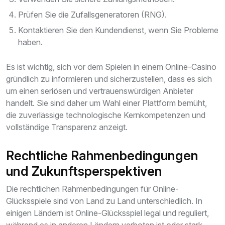
Prüfen Sie die Zufallsgeneratoren (RNG).
Kontaktieren Sie den Kundendienst, wenn Sie Probleme
haben.
Es ist wichtig, sich vor dem Spielen in einem Online-Casino
gründlich zu informieren und sicherzustellen, dass es sich
um einen seriösen und vertrauenswürdigen Anbieter
handelt. Sie sind daher um Wahl einer Plattform bemüht,
die zuverlässige technologische Kernkompetenzen und
vollständige Transparenz anzeigt.
Rechtliche Rahmenbedingungen
und Zukunftsperspektiven
Die rechtlichen Rahmenbedingungen für Online-
Glücksspiele sind von Land zu Land unterschiedlich. In
einigen Ländern ist Online-Glücksspiel legal und reguliert,