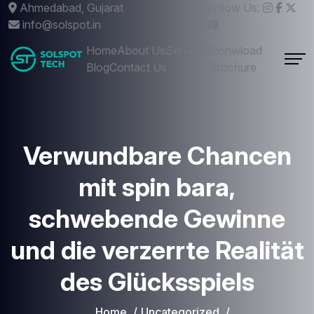
Ahmedabad, Gujarat
Follow Us:
info@solspot.in
Home
About Us
Services
Donwload
Blog
Contact Us
Brochure
Verwundbare Chancen
mit spin bara,
schwebende Gewinne
und die verzerrte Realität
des Glücksspiels
Home
Uncategorized