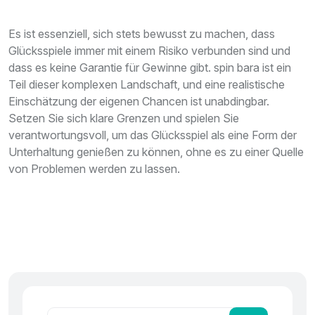
Es ist essenziell, sich stets bewusst zu machen, dass
Glücksspiele immer mit einem Risiko verbunden sind und
dass es keine Garantie für Gewinne gibt.
spin bara
ist ein
Teil dieser komplexen Landschaft, und eine realistische
Einschätzung der eigenen Chancen ist unabdingbar.
Setzen Sie sich klare Grenzen und spielen Sie
verantwortungsvoll, um das Glücksspiel als eine Form der
Unterhaltung genießen zu können, ohne es zu einer Quelle
von Problemen werden zu lassen.