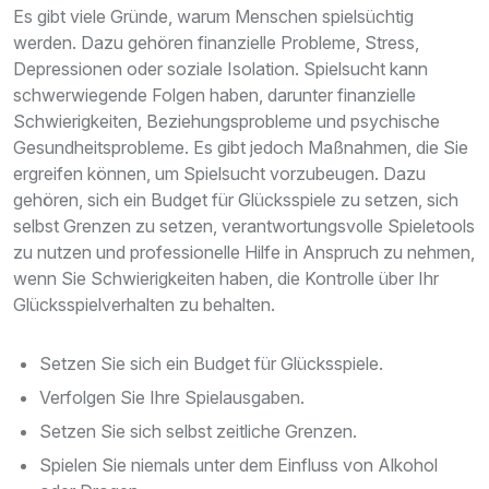
Es gibt viele Gründe, warum Menschen spielsüchtig
werden. Dazu gehören finanzielle Probleme, Stress,
Depressionen oder soziale Isolation. Spielsucht kann
schwerwiegende Folgen haben, darunter finanzielle
Schwierigkeiten, Beziehungsprobleme und psychische
Gesundheitsprobleme. Es gibt jedoch Maßnahmen, die Sie
ergreifen können, um Spielsucht vorzubeugen. Dazu
gehören, sich ein Budget für Glücksspiele zu setzen, sich
selbst Grenzen zu setzen, verantwortungsvolle Spieletools
zu nutzen und professionelle Hilfe in Anspruch zu nehmen,
wenn Sie Schwierigkeiten haben, die Kontrolle über Ihr
Glücksspielverhalten zu behalten.
Setzen Sie sich ein Budget für Glücksspiele.
Verfolgen Sie Ihre Spielausgaben.
Setzen Sie sich selbst zeitliche Grenzen.
Spielen Sie niemals unter dem Einfluss von Alkohol