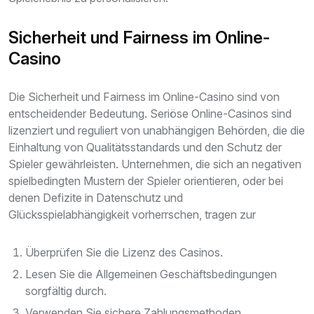
Sicherheit und Fairness im Online-
Casino
Die Sicherheit und Fairness im Online-Casino sind von
entscheidender Bedeutung. Seriöse Online-Casinos sind
lizenziert und reguliert von unabhängigen Behörden, die die
Einhaltung von Qualitätsstandards und den Schutz der
Spieler gewährleisten. Unternehmen, die sich an negativen
spielbedingten Mustern der Spieler orientieren, oder bei
denen Defizite in Datenschutz und
Glücksspielabhängigkeit vorherrschen, tragen zur
Überprüfen Sie die Lizenz des Casinos.
Lesen Sie die Allgemeinen Geschäftsbedingungen
sorgfältig durch.
Verwenden Sie sichere Zahlungsmethoden.