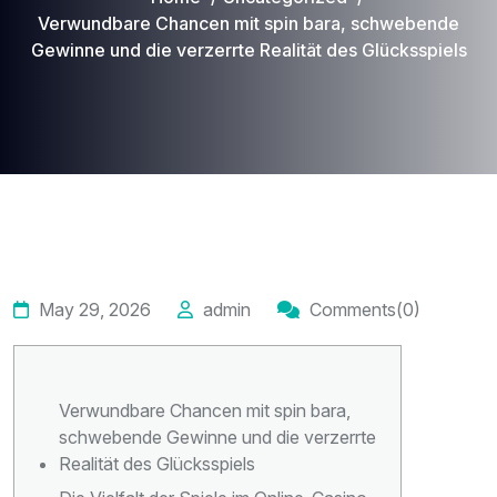
Verwundbare Chancen mit spin bara, schwebende
Gewinne und die verzerrte Realität des Glücksspiels
May 29, 2026
admin
Comments(0)
Verwundbare Chancen mit spin bara,
schwebende Gewinne und die verzerrte
Realität des Glücksspiels