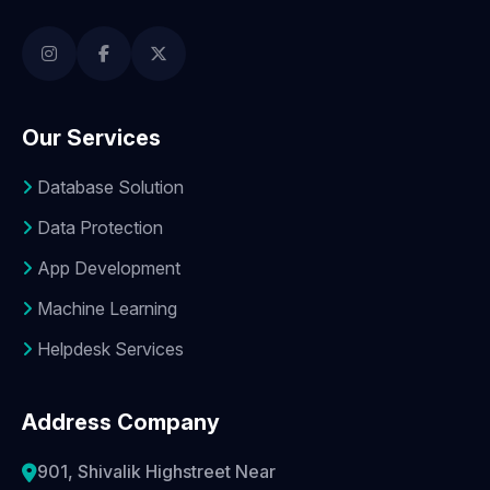
Our Services
Database Solution
Data Protection
App Development
Machine Learning
Helpdesk Services
Address Company
901, Shivalik Highstreet Near