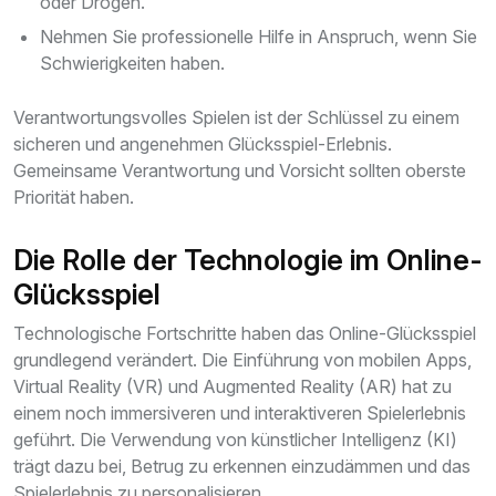
oder Drogen.
Nehmen Sie professionelle Hilfe in Anspruch, wenn Sie
Schwierigkeiten haben.
Verantwortungsvolles Spielen ist der Schlüssel zu einem
sicheren und angenehmen Glücksspiel-Erlebnis.
Gemeinsame Verantwortung und Vorsicht sollten oberste
Priorität haben.
Die Rolle der Technologie im Online-
Glücksspiel
Technologische Fortschritte haben das Online-Glücksspiel
grundlegend verändert. Die Einführung von mobilen Apps,
Virtual Reality (VR) und Augmented Reality (AR) hat zu
einem noch immersiveren und interaktiveren Spielerlebnis
geführt. Die Verwendung von künstlicher Intelligenz (KI)
trägt dazu bei, Betrug zu erkennen einzudämmen und das
Spielerlebnis zu personalisieren.