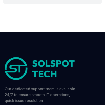
Our dedicated support team is available
24/7 to ensure smooth IT operations,
quick issue resolution