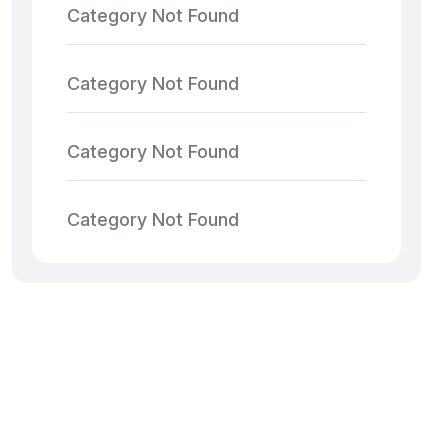
Category Not Found
Category Not Found
Category Not Found
Category Not Found