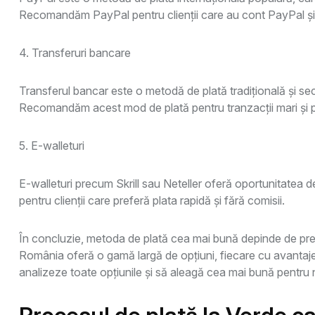
Recomandăm PayPal pentru clienții care au cont PayPal și pr
4. Transferuri bancare
Transferul bancar este o metodă de plată tradițională și sec
Recomandăm acest mod de plată pentru tranzacții mari și pen
5. E-walleturi
E-walleturi precum Skrill sau Neteller oferă oportunitate
pentru clienții care preferă plata rapidă și fără comisii.
În concluzie, metoda de plată cea mai bună depinde de prefer
România oferă o gamă largă de opțiuni, fiecare cu avantaj
analizeze toate opțiunile și să aleagă cea mai bună pentru n