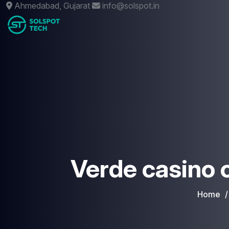
Ahmedabad, Gujarat
info@solspot.in
Verde casino 
Home