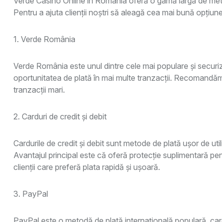
Verde Casino Online în România oferă o gamă largă de meto
Pentru a ajuta clienții noștri să aleagă cea mai bună opți
1. Verde România
Verde România este unul dintre cele mai populare și securize
oportunitatea de plată în mai multe tranzacții. Recomandăm 
tranzacții mari.
2. Carduri de credit și debit
Cardurile de credit și debit sunt metode de plată ușor de util
Avantajul principal este că oferă protecție suplimentară
clienții care preferă plata rapidă și ușoară.
3. PayPal
PayPal este o metodă de plată internațională populară, care