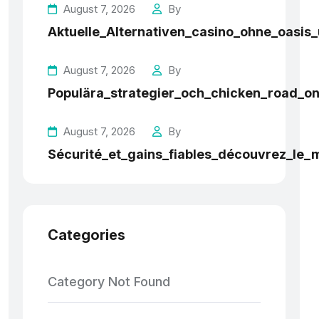
August 7, 2026
By
Aktuelle_Alternativen_casino_ohne_oasi
August 7, 2026
By
Populära_strategier_och_chicken_road_onl
August 7, 2026
By
Sécurité_et_gains_fiables_découvrez_le_m
Categories
Category Not Found