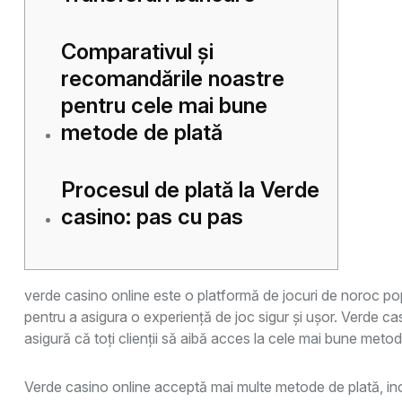
Comparativul și
recomandările noastre
pentru cele mai bune
metode de plată
Procesul de plată la Verde
casino: pas cu pas
verde casino
online este o platformă de jocuri de noroc po
pentru a asigura o experiență de joc sigur și ușor. Verde ca
asigură că toți clienții să aibă acces la cele mai bune metod
Verde casino online acceptă mai multe metode de plată, inclus