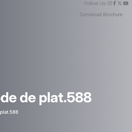
Follow Us:
Donwload Brochure
de de plat.588
plat.588