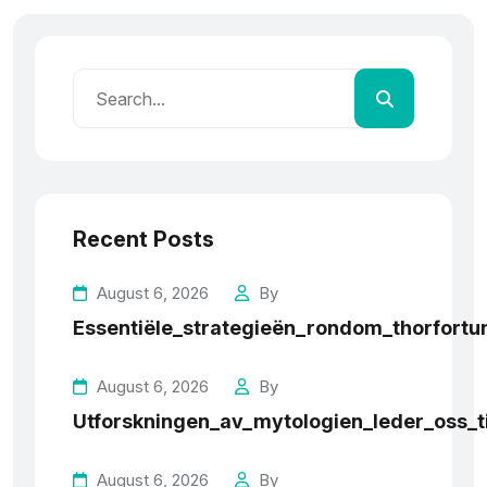
Recent Posts
August 6, 2026
By
Essentiële_strategieën_rondom_thorfortun
August 6, 2026
By
Utforskningen_av_mytologien_leder_oss_t
August 6, 2026
By