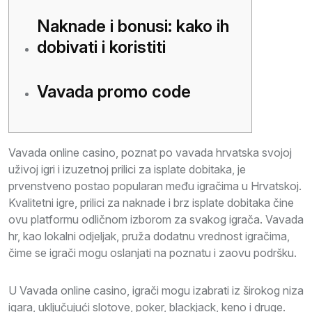
Naknade i bonusi: kako ih
dobivati i koristiti
Vavada promo code
Vavada online casino, poznat po
vavada hrvatska
svojoj
uživoj igri i izuzetnoj prilici za isplate dobitaka, je
prvenstveno postao popularan među igračima u Hrvatskoj.
Kvalitetni igre, prilici za naknade i brz isplate dobitaka čine
ovu platformu odličnom izborom za svakog igrača. Vavada
hr, kao lokalni odjeljak, pruža dodatnu vrednost igračima,
čime se igrači mogu oslanjati na poznatu i zaovu podršku.
U Vavada online casino, igrači mogu izabrati iz širokog niza
igara, uključujući slotove, poker, blackjack, keno i druge.