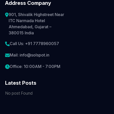
Address Company
901, Shivalik Highstreet Near
ITC Narmada Hotel
Ahmedabad, Gujarat –
380015 India
Call Us: +91 7778960057
Mail: info@solspot.in
Office: 10:00AM - 7:00PM
Latest Posts
No post Found