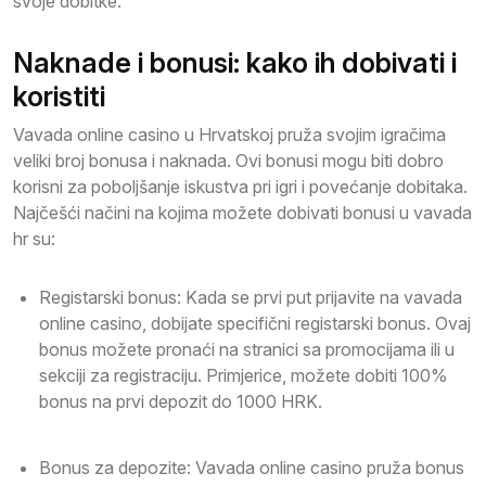
svoje dobitke.
Naknade i bonusi: kako ih dobivati i
koristiti
Vavada online casino u Hrvatskoj pruža svojim igračima
veliki broj bonusa i naknada. Ovi bonusi mogu biti dobro
korisni za poboljšanje iskustva pri igri i povećanje dobitaka.
Najčešći načini na kojima možete dobivati bonusi u vavada
hr su:
Registarski bonus: Kada se prvi put prijavite na vavada
online casino, dobijate specifični registarski bonus. Ovaj
bonus možete pronaći na stranici sa promocijama ili u
sekciji za registraciju. Primjerice, možete dobiti 100%
bonus na prvi depozit do 1000 HRK.
Bonus za depozite: Vavada online casino pruža bonus