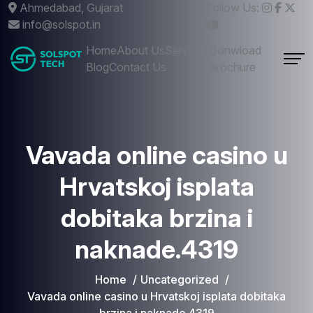
Ahmedabad, Gujarat
Follow Us:
info@solspot.in
Home
About Us
Services
Donwload
Blog
Contact Us
Brochure
Vavada online casino u
Hrvatskoj isplata
dobitaka brzina i
naknade.4319
Home
Uncategorized
Vavada online casino u Hrvatskoj isplata dobitaka