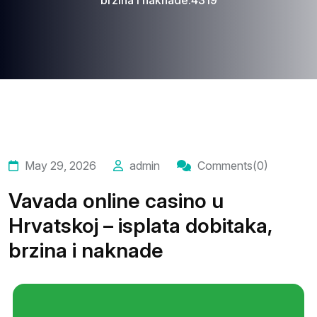
brzina i naknade.4319
May 29, 2026
admin
Comments(0)
Vavada online casino u
Hrvatskoj – isplata dobitaka,
brzina i naknade