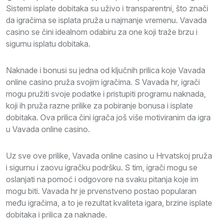
Sistemi isplate dobitaka su uživo i transparentni, što znači
da igračima se isplata pruža u najmanje vremenu. Vavada
casino se čini idealnom odabiru za one koji traže brzu i
sigurnu isplatu dobitaka.
Naknade i bonusi su jedna od ključnih prilica koje Vavada
online casino pruža svojim igračima. S Vavada hr, igrači
mogu pružiti svoje podatke i pristupiti programu naknada,
koji ih pruža razne prilike za pobiranje bonusa i isplate
dobitaka. Ova prilica čini igrača još više motiviranim da igra
u Vavada online casino.
Uz sve ove prilike, Vavada online casino u Hrvatskoj pruža
i sigurnu i zaovu igračku podršku. S tim, igrači mogu se
oslanjati na pomoć i odgovore na svaku pitanja koje im
mogu biti. Vavada hr je prvenstveno postao popularan
među igračima, a to je rezultat kvaliteta igara, brzine isplate
dobitaka i prilica za naknade.