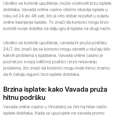
Ukoliko se korisnik upuštenje, može očekivati brzu isplate
dobitaka. Vavada online casino obično obavlja isplate u
roku od 24 do 48 sati, što je vrlo dobar rezultat u svijetu
online kasnjenja isplate. To znači da korisnici mogu brzo
koristiti svoje dobitke za dalju igru ili isplate na drugi način.
Ukoliko se korisnik upuštenje, vavada.hr pruža podršku
24/7, što znači da se korisnici mogu obratiti u slučaju bilo
kakvih problema s isplatama. Vavada online casino je
poznat po svojoj odličnoj podršci i brzo rešavanju
problema, što znači da korisnici mogu imati mirno znamo
da ih čekaju sigurni i brzi isplate dobitaka.
Brzina isplate: kako Vavada pruža
hitnu podršku
Vavada online casino u Hrvatskoj se čini na hitan način
isplate dobitaka. Kada se upućujete na vavada promo