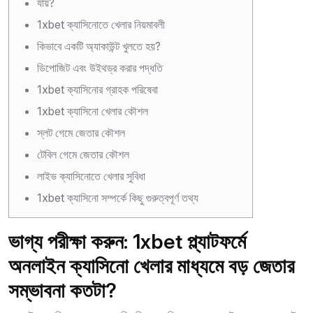
যায়?
1xbet ক্যাসিনোতে খেলার নিয়মাবলী
কিভাবে একটি অ্যাকাউন্ট খুলতে হয়?
ডিপোজিট এবং উইথড্র করার পদ্ধতি
1xbet ক্যাসিনোর গ্রাহক পরিষেবা
1xbet ক্যাসিনো খেলার কৌশল
স্লট গেমে জেতার কৌশল
টেবিল গেমে জেতার কৌশল
লাইভ ক্যাসিনোতে খেলার সুবিধা
1xbet ক্যাসিনো সম্পর্কে কিছু গুরুত্বপূর্ণ তথ্য
ভাগ্য পরীক্ষা করুন: 1xbet প্ল্যাটফর্মে
অনলাইন ক্যাসিনো খেলার মাধ্যমে বড় জেতার
সম্ভাবনা কতটা?