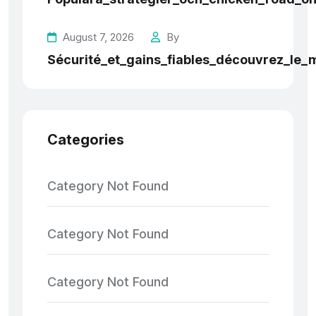
August 7, 2026
By
Sécurité_et_gains_fiables_découvrez_le_m
Categories
Category Not Found
Category Not Found
Category Not Found