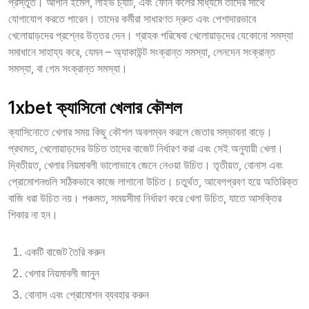
প্রস্তুত। আপনি ইমেল, লাইভ চ্যাট, এবং ফোন কলের মাধ্যমে তাদের সাথে
যোগাযোগ করতে পারেন। তাদের কর্মীরা সাধারণত দ্রুত এবং পেশাদারভাবে
খেলোয়াড়দের প্রশ্নের উত্তর দেন। গ্রাহক পরিষেবা খেলোয়াড়দের যেকোনো সমস্যা
সমাধানে সাহায্য করে, যেমন – অ্যাকাউন্ট সংক্রান্ত সমস্যা, লেনদেন সংক্রান্ত
সমস্যা, বা গেম সংক্রান্ত সমস্যা।
1xbet ক্যাসিনো খেলার কৌশল
ক্যাসিনোতে খেলার সময় কিছু কৌশল অবলম্বন করলে জেতার সম্ভাবনা বাড়ে।
প্রথমত, খেলোয়াড়দের উচিত তাদের বাজেট নির্ধারণ করা এবং সেই অনুযায়ী খেলা।
দ্বিতীয়ত, খেলার নিয়মাবলী ভালোভাবে জেনে নেওয়া উচিত। তৃতীয়ত, বোনাস এবং
প্রোমোশনগুলি সঠিকভাবে কাজে লাগানো উচিত। চতুর্থত, আবেগপ্রবণ হয়ে অতিরিক্ত
বাজি ধরা উচিত নয়। পঞ্চমত, সময়সীমা নির্ধারণ করে খেলা উচিত, যাতে আসক্তির
শিকার না হন।
একটি বাজেট তৈরি করুন
খেলার নিয়মাবলী জানুন
বোনাস এবং প্রোমোশন ব্যবহার করুন