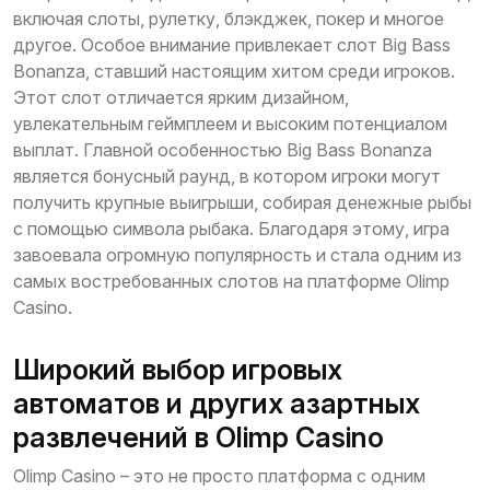
включая слоты, рулетку, блэкджек, покер и многое
другое. Особое внимание привлекает слот Big Bass
Bonanza, ставший настоящим хитом среди игроков.
Этот слот отличается ярким дизайном,
увлекательным геймплеем и высоким потенциалом
выплат. Главной особенностью Big Bass Bonanza
является бонусный раунд, в котором игроки могут
получить крупные выигрыши, собирая денежные рыбы
с помощью символа рыбака. Благодаря этому, игра
завоевала огромную популярность и стала одним из
самых востребованных слотов на платформе Olimp
Casino.
Широкий выбор игровых
автоматов и других азартных
развлечений в Olimp Casino
Olimp Casino – это не просто платформа с одним