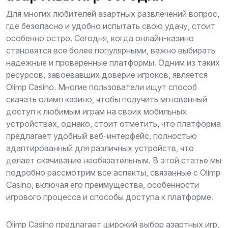
Для многих любителей азартных развлечений вопрос,
где безопасно и удобно испытать свою удачу, стоит
особенно остро. Сегодня, когда онлайн-казино
становятся все более популярными, важно выбирать
надежные и проверенные платформы. Одним из таких
ресурсов, завоевавших доверие игроков, является
Olimp Casino. Многие пользователи ищут способ
скачать олимп казино
, чтобы получить мгновенный
доступ к любимым играм на своих мобильных
устройствах, однако, стоит отметить, что платформа
предлагает удобный веб-интерфейс, полностью
адаптированный для различных устройств, что
делает скачивание необязательным. В этой статье мы
подробно рассмотрим все аспекты, связанные с Olimp
Casino, включая его преимущества, особенности
игрового процесса и способы доступа к платформе.
Olimp Casino предлагает широкий выбор азартных игр,