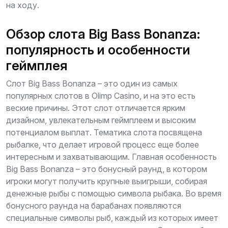
на ходу.
Обзор слота Big Bass Bonanza:
популярность и особенности
геймплея
Слот Big Bass Bonanza – это один из самых
популярных слотов в Olimp Casino, и на это есть
веские причины. Этот слот отличается ярким
дизайном, увлекательным геймплеем и высоким
потенциалом выплат. Тематика слота посвящена
рыбалке, что делает игровой процесс еще более
интересным и захватывающим. Главная особенность
Big Bass Bonanza – это бонусный раунд, в котором
игроки могут получить крупные выигрыши, собирая
денежные рыбы с помощью символа рыбака. Во время
бонусного раунда на барабанах появляются
специальные символы рыб, каждый из которых имеет