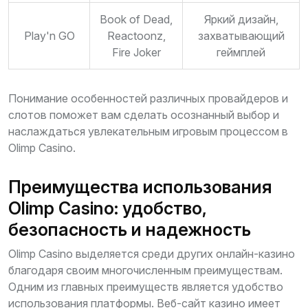
Book of Dead,
Яркий дизайн,
Play'n GO
Reactoonz,
захватывающий
Fire Joker
геймплей
Понимание особенностей различных провайдеров и
слотов поможет вам сделать осознанный выбор и
наслаждаться увлекательным игровым процессом в
Olimp Casino.
Преимущества использования
Olimp Casino: удобство,
безопасность и надежность
Olimp Casino выделяется среди других онлайн-казино
благодаря своим многочисленным преимуществам.
Одним из главных преимуществ является удобство
использования платформы. Веб-сайт казино имеет