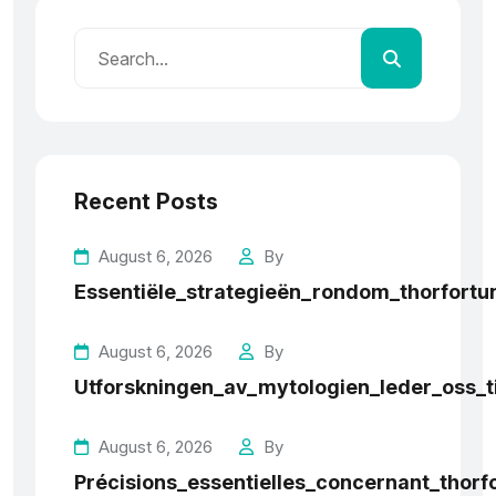
Recent Posts
August 6, 2026
By
Essentiële_strategieën_rondom_thorfortun
August 6, 2026
By
Utforskningen_av_mytologien_leder_oss_t
August 6, 2026
By
Précisions_essentielles_concernant_thorf