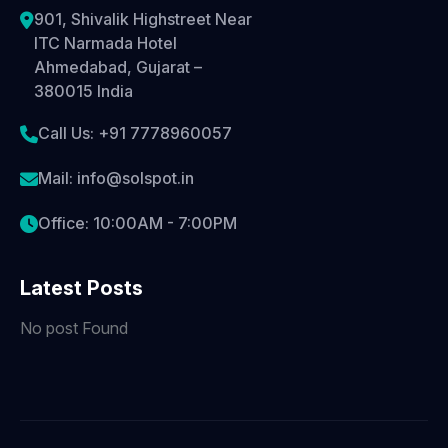
901, Shivalik Highstreet Near
ITC Narmada Hotel
Ahmedabad, Gujarat –
380015 India
Call Us: +91 7778960057
Mail: info@solspot.in
Office: 10:00AM - 7:00PM
Latest Posts
No post Found