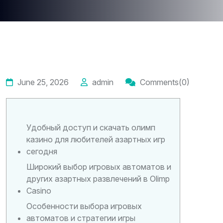
June 25, 2026
admin
Comments(0)
Удобный доступ и скачать олимп
казино для любителей азартных игр
сегодня
Широкий выбор игровых автоматов и
других азартных развлечений в Olimp
Casino
Особенности выбора игровых
автоматов и стратегии игры