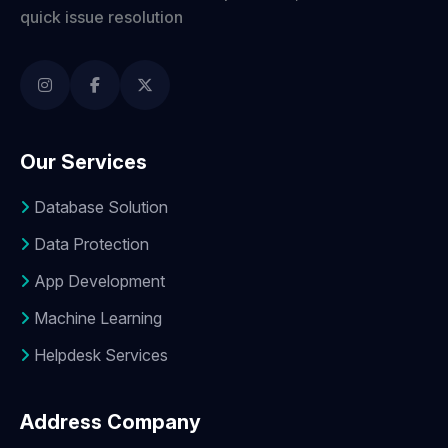
quick issue resolution
Our Services
Database Solution
Data Protection
App Development
Machine Learning
Helpdesk Services
Address Company