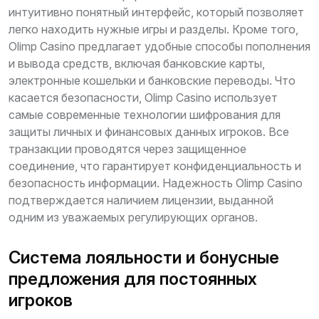
интуитивно понятный интерфейс, который позволяет
легко находить нужные игры и разделы. Кроме того,
Olimp Casino предлагает удобные способы пополнения
и вывода средств, включая банковские карты,
электронные кошельки и банковские переводы. Что
касается безопасности, Olimp Casino использует
самые современные технологии шифрования для
защиты личных и финансовых данных игроков. Все
транзакции проводятся через защищенное
соединение, что гарантирует конфиденциальность и
безопасность информации. Надежность Olimp Casino
подтверждается наличием лицензии, выданной
одним из уважаемых регулирующих органов.
Система лояльности и бонусные
предложения для постоянных
игроков