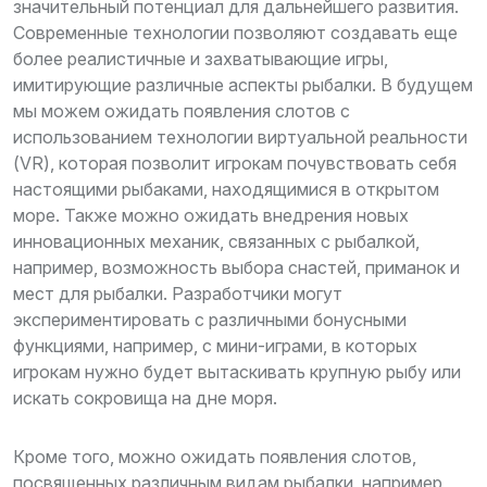
значительный потенциал для дальнейшего развития.
Современные технологии позволяют создавать еще
более реалистичные и захватывающие игры,
имитирующие различные аспекты рыбалки. В будущем
мы можем ожидать появления слотов с
использованием технологии виртуальной реальности
(VR), которая позволит игрокам почувствовать себя
настоящими рыбаками, находящимися в открытом
море. Также можно ожидать внедрения новых
инновационных механик, связанных с рыбалкой,
например, возможность выбора снастей, приманок и
мест для рыбалки. Разработчики могут
экспериментировать с различными бонусными
функциями, например, с мини-играми, в которых
игрокам нужно будет вытаскивать крупную рыбу или
искать сокровища на дне моря.
Кроме того, можно ожидать появления слотов,
посвященных различным видам рыбалки, например,