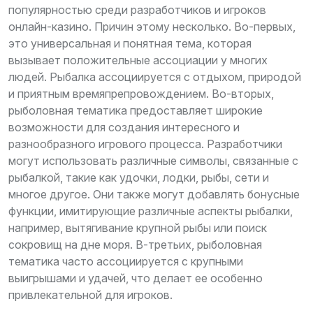
популярностью среди разработчиков и игроков
онлайн-казино. Причин этому несколько. Во-первых,
это универсальная и понятная тема, которая
вызывает положительные ассоциации у многих
людей. Рыбалка ассоциируется с отдыхом, природой
и приятным времяпрепровождением. Во-вторых,
рыболовная тематика предоставляет широкие
возможности для создания интересного и
разнообразного игрового процесса. Разработчики
могут использовать различные символы, связанные с
рыбалкой, такие как удочки, лодки, рыбы, сети и
многое другое. Они также могут добавлять бонусные
функции, имитирующие различные аспекты рыбалки,
например, вытягивание крупной рыбы или поиск
сокровищ на дне моря. В-третьих, рыболовная
тематика часто ассоциируется с крупными
выигрышами и удачей, что делает ее особенно
привлекательной для игроков.