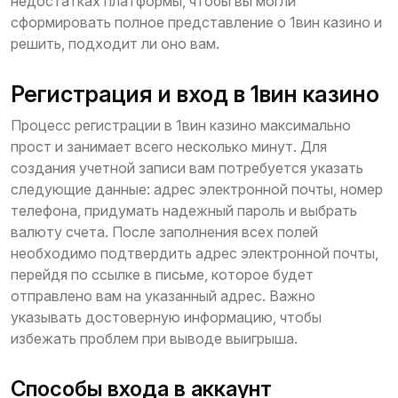
недостатках платформы, чтобы вы могли
сформировать полное представление о 1вин казино и
решить, подходит ли оно вам.
Регистрация и вход в 1вин казино
Процесс регистрации в 1вин казино максимально
прост и занимает всего несколько минут. Для
создания учетной записи вам потребуется указать
следующие данные: адрес электронной почты, номер
телефона, придумать надежный пароль и выбрать
валюту счета. После заполнения всех полей
необходимо подтвердить адрес электронной почты,
перейдя по ссылке в письме, которое будет
отправлено вам на указанный адрес. Важно
указывать достоверную информацию, чтобы
избежать проблем при выводе выигрыша.
Способы входа в аккаунт