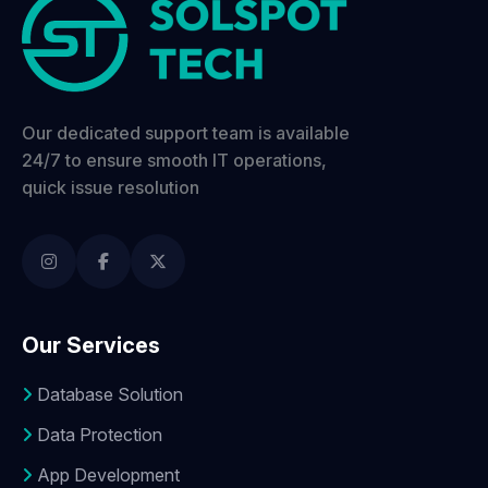
Our dedicated support team is available
24/7 to ensure smooth IT operations,
quick issue resolution
Our Services
Database Solution
Data Protection
App Development