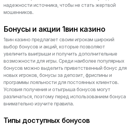
надежности источника, чтобы не стать жертвой
мошенников.
Бонусы и акции 1вин казино
1вин казино предлагает своим игрокам широкий
выбор бонусов и акций, которые позволяют
увеличить выигрыши и получить дополнительные
возможности для игры. Среди наиболее популярных
бонусов можно выделить приветственный бонус для
новых игроков, бонусы за депозит, фриспины и
программы лояльности для постоянных клиентов.
Условия получения и отыгрыша бонусов могут
различаться, поэтому перед использованием бонуса
внимательно изучите правила.
Типы доступных бонусов