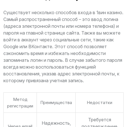
Существует несколько способов входа в 1вин казино.
Самый распространенный способ – это ввод логина
(адреса электронной почты или номера телефона) и
пароля на главной странице сайта. Также вы можете
войти в аккаунт через социальные сети, такие как
Google или ВКонтакте. Этот способ позволяет
сэкономить время и избежать необходимости
запоминать логин и пароль. В случае забытого пароля
всегда можно воспользоваться функцией
восстановления, указав адрес электронной почты, к
которому привязана учетная запись.
Метод
Преимущества
Недостатки
регистрации
Требуется
Надежность,
Через email
подтверждение