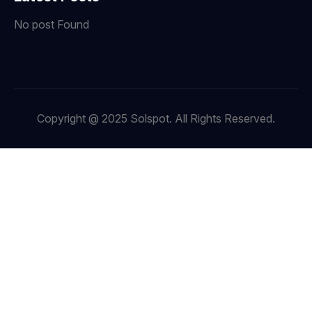
No post Found
Copyright @ 2025 Solspot. All Rights Reserved.