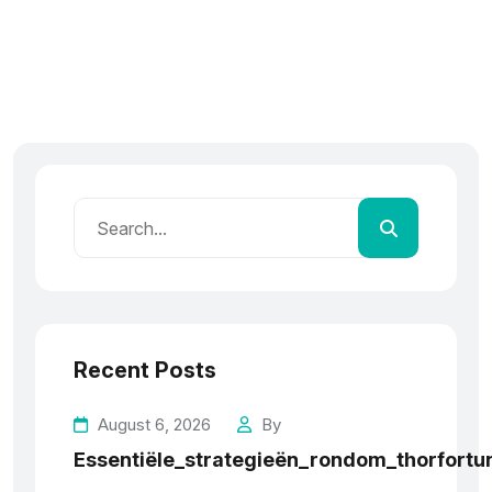
Recent Posts
August 6, 2026
By
Essentiële_strategieën_rondom_thorfortun