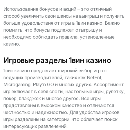
Использование бонусов и акций – это отличный
способ увеличить свои шансы на выигрыш и получить
больше удовольствия от игры в 1вин казино. Важно
помнить, что бонусы подлежат отыгрышу и
необходимо соблюдать правила, установленные
казино.
Игровые разделы 1вин казино
1вин казино предлагает широкий выбор игр от
ведущих производителей, таких как NetEnt,
Microgaming, Play’n GO и многих других. Ассортимент
игр включает в себя слоты, настольные игры, рулетку,
покер, блэкджек и многое другое. Все игры
представлены в высоком качестве и отличаются
честностью и надежностью. Для удобства игроков
игры разделены на категории, что облегчает поиск
интересующих развлечений.