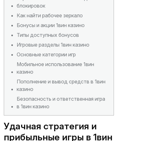
блокировок
Как найти рабочее зеркало
Бонусы и акции 1вин казино
Типы доступных бонусов
Игровые разделы 1вин казино
Основные категории игр
Мобильное использование 1вин
казино
Пополнение и вывод средств в 1вин
казино
Безопасность и ответственная игра
в 1вин казино
Удачная стратегия и
прибыльные игры в 1вин