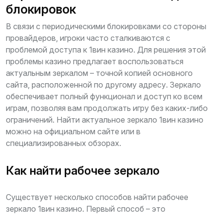
блокировок
В связи с периодическими блокировками со стороны
провайдеров, игроки часто сталкиваются с
проблемой доступа к 1вин казино. Для решения этой
проблемы казино предлагает воспользоваться
актуальным зеркалом – точной копией основного
сайта, расположенной по другому адресу. Зеркало
обеспечивает полный функционал и доступ ко всем
играм, позволяя вам продолжать игру без каких-либо
ограничений. Найти актуальное зеркало 1вин казино
можно на официальном сайте или в
специализированных обзорах.
Как найти рабочее зеркало
Существует несколько способов найти рабочее
зеркало 1вин казино. Первый способ – это