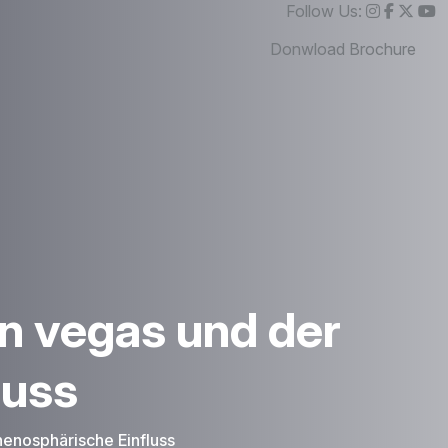
Follow Us:
Donwload Brochure
an vegas und der
luss
henosphärische Einfluss