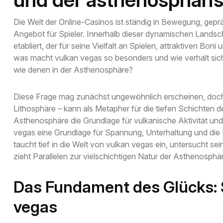
Die Welt der Online-Casinos ist ständig in Bewegung, gep
Angebot für Spieler. Innerhalb dieser dynamischen Landsc
etabliert, der für seine Vielfalt an Spielen, attraktiven Bon
was macht
vulkan vegas
so besonders und wie verhält sic
wie denen in der Asthenosphäre?
Diese Frage mag zunächst ungewöhnlich erscheinen, doch 
Lithosphäre – kann als Metapher für die tiefen Schichten d
Asthenosphäre die Grundlage für vulkanische Aktivität und 
vegas eine Grundlage für Spannung, Unterhaltung und die M
taucht tief in die Welt von vulkan vegas ein, untersucht s
zieht Parallelen zur vielschichtigen Natur der Asthenosphä
Das Fundament des Glücks: 
vegas