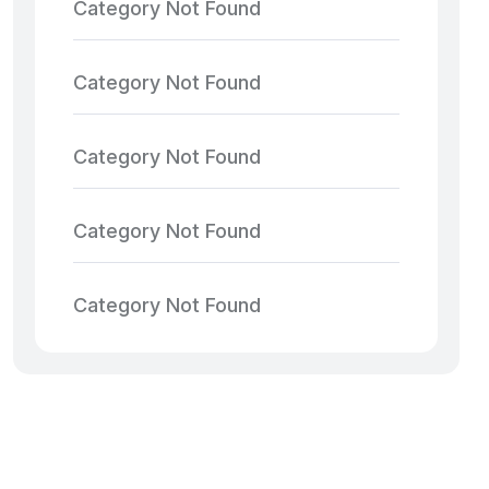
Category Not Found
Category Not Found
Category Not Found
Category Not Found
Category Not Found