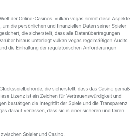
 Welt der Online-Casinos. vulkan vegas nimmt diese Aspekte
um die persönlichen und finanziellen Daten seiner Spieler
esichert, die sicherstellt, dass alle Datenübertragungen
Darüber hinaus unterliegt vulkan vegas regelmäßigen Audits
 und die Einhaltung der regulatorischen Anforderungen
Glücksspielbehörde, die sicherstellt, dass das Casino gemäß
iese Lizenz ist ein Zeichen für Vertrauenswürdigkeit und
gen bestätigen die Integrität der Spiele und die Transparenz
s darauf verlassen, dass sie in einer sicheren und fairen
zwischen Spieler und Casino.