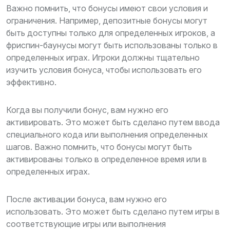
Важно помнить, что бонусы имеют свои условия и
ограничения. Например, депозитные бонусы могут
быть доступны только для определенных игроков, а
фриспин-баунусы могут быть использованы только в
определенных играх. Игроки должны тщательно
изучить условия бонуса, чтобы использовать его
эффективно.
Когда вы получили бонус, вам нужно его
активировать. Это может быть сделано путем ввода
специального кода или выполнения определенных
шагов. Важно помнить, что бонусы могут быть
активированы только в определенное время или в
определенных играх.
После активации бонуса, вам нужно его
использовать. Это может быть сделано путем игры в
соответствующие игры или выполнения