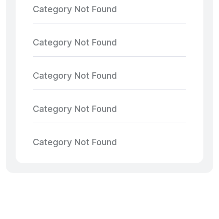
Category Not Found
Category Not Found
Category Not Found
Category Not Found
Category Not Found