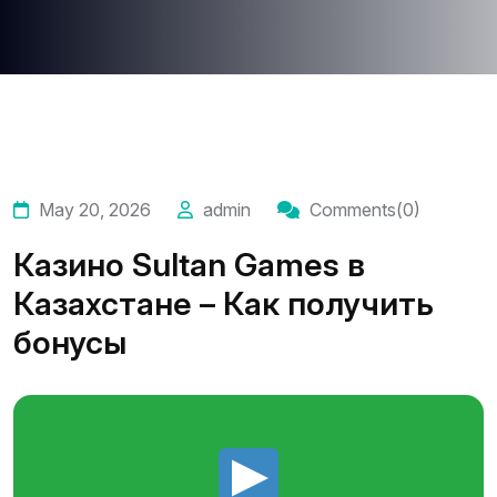
May 20, 2026
admin
Comments(0)
Казино Sultan Games в
Казахстане – Как получить
бонусы