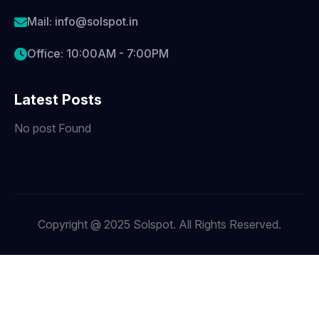
Mail: info@solspot.in
Office: 10:00AM - 7:00PM
Latest Posts
No post Found
Copyright @ 2025 Solspot. All Rights Reserved.