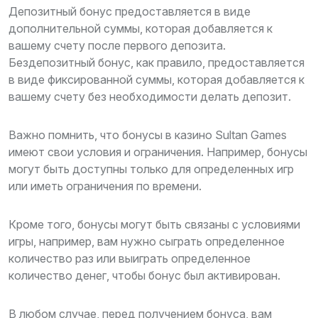
Депозитный бонус предоставляется в виде
дополнительной суммы, которая добавляется к
вашему счету после первого депозита.
Бездепозитный бонус, как правило, предоставляется
в виде фиксированной суммы, которая добавляется к
вашему счету без необходимости делать депозит.
Важно помнить, что бонусы в казино Sultan Games
имеют свои условия и ограничения. Например, бонусы
могут быть доступны только для определенных игр
или иметь ограничения по времени.
Кроме того, бонусы могут быть связаны с условиями
игры, например, вам нужно сыграть определенное
количество раз или выиграть определенное
количество денег, чтобы бонус был активирован.
В любом случае, перед получением бонуса, вам