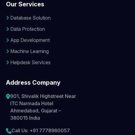
Our Services
Database Solution
Data Protection
App Development
Machine Learning
Helpdesk Services
Address Company
901, Shivalik Highstreet Near
ITC Narmada Hotel
Ahmedabad, Gujarat –
380015 India
Call Us: +91 7778960057